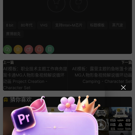
3
0
8 bit
80年代
VHS
支持Intel+M芯片
标题模板
蒸汽波
赛博朋克
上一篇
下一篇
AE模板：职业技术主题工作商务提
AE模板：露营主题钓鱼帐篷卡通
案卡通MG人物形象视频解说循环
MG人物形象视频解说循环动画
动画 Project Creation -
Camping - Character Set
Character Set
猜你喜欢