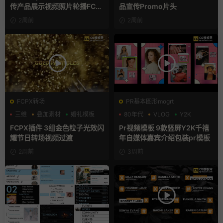
传产品展示视频照片轮播FCP
品宣传Promo片头
X插件
2周前
2周前
FCPX转场
PR基本图形mogrt
三维
叠加素材
婚礼模板
80年代
VLOG
Y2K
FCPX插件 3组金色粒子光效闪
Pr视频模板 9款竖屏Y2K千禧
耀节日转场视频过渡
年自媒体嘉宾介绍包装pr模板
2周前
3周前