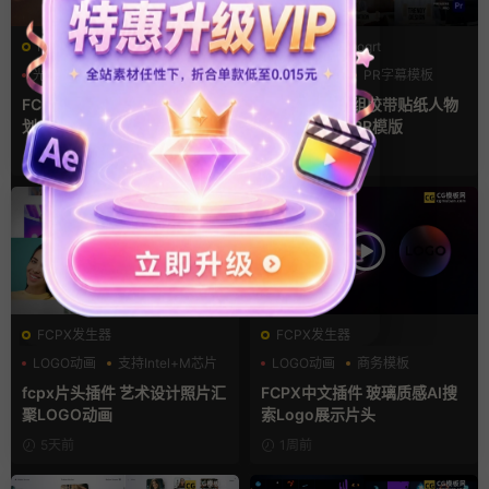
FCPX转场
PR基本图形mogrt
光效
复古风
PR基本图形
PR字幕模板
支持Intel+M芯片
人物介绍
FCPX转场插件 15组光效胶片
pr字幕模板 9组胶带贴纸人物
划痕复古视频过渡
介绍角标动画PR模版
22小时前
2天前
FCPX发生器
FCPX发生器
LOGO动画
支持Intel+M芯片
LOGO动画
商务模板
汇聚
支持Intel+M芯片
fcpx片头插件 艺术设计照片汇
FCPX中文插件 玻璃质感AI搜
聚LOGO动画
索Logo展示片头
5天前
1周前