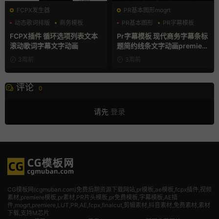
FCPX发生器
PR基本图形mogrt
动态歌词排版
商务模板
PR基本图形
PR字幕模板
字幕模板
商务模板
FCPX插件 循环选项列表文本
Pr字幕模板 现代商务字幕条标
滚动歌词字幕文字动画
题简约线条文字动画premiere
模板
3周前
3周前
评论
0
请先
登录
CG模板网(cgmuban.com)免费后期资源下载网站,pr模板,ae模板,fcpx插件,视频
素材
,premiere模板,pr素材,PR片头模板,pr免费模板,字幕模板,AE插
件,mogrt,premiere,LUT,PR,AE,fcpx,finalcut,剪辑素材,抖音素材,免费素材,素材
下载,支持M芯片