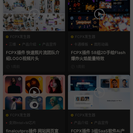
FCPX发生器
FCPX发生器
三维
产品介绍
产品宣传
卡通模板
图形动画
手绘风
FCPX插件 快速照片流团队介
FCPX插件 58组2D手绘Flash
绍LOGO视频片头
爆炸火焰能量特效
1周前
1周前
FCPX发生器
FCPX发生器
支持Intel+M芯片
产品介绍
产品宣传
产品展示
finalcutpro插件 网站网页宣
FCPX插件 3组SaaS软件Ai产