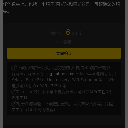
任何镜头上。包括一个镜子/闪光球和闪光效果，可跟踪您的镜
头。
6
下载价格
CG币
VIP免费
立即购买
①下载后如解压失败，建议您使用相对专业的解压软件进
行解压，解压密码：
cgmuban.com
-- Mac苹果电脑可以用
Keka
，
BetterZip
，
Unarchiver
，
RAR Extractor
等 -- Win
电脑可以用
WinRAR
，
7-Zip
等
②Premiere软件版本号不符合要求，可以尝试
Pr工程文件
降级工具
③对于任何问题：下载链接无效，丢失某些文件等，请
提
交工单
（24 小时内修复）