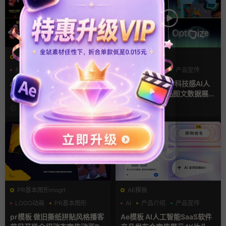
AE模板
AE模板
分数
字幕模板
比赛
AI
产品介绍
产品宣传
ae体育模板 足球比赛队伍PK
ae片头模板 36秒科技感AI人
比分牌对决卡片球员介绍宣传
工智能SaaS产品图文数据展示
视频AE模板
宣传视频AE模板
1天前
2天前
PR基本图形mogrt
AE模板
LOGO动画
PR基本图形
AI
产品介绍
产品宣传
复古风
pr模板 做旧撕纸拼贴风格播客
Ae模板 AI人工智能SaaS软件