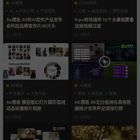
AE模板
FCPX转场
AI
产品介绍
产品宣传
三维
叠加素材
图形动画
Ae模板 30秒AI软件产品发布
fcpx转场插件 10个水墨烟雾叠
会科技品牌宣传片4K片头
加层视频过渡
2周前
2周前
AE模板
AE模板
产品展示
人物介绍
图表
排名表
数据
团队介绍
Ae模板 横竖版幻灯片圆形弧线
AE模板 4K记分板排名表格数
动态轮播照片相册
据统计世界杯足球排行榜
2周前
2周前