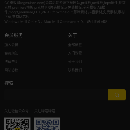
CG模板网(cgmuban.com)免费后期资源下载网站,pr模板,ae模板,fcpx插件,视频
素材
,premiere模板,pr素材,PR片头模板,pr免费模板,字幕模板,AE插
件,mogrt,premiere,LUT,PR,AE,fcpx,finalcut,剪辑素材,抖音素材,免费素材,素材
下载,支持M芯片
Windows 使用 Ctrl + D，Mac 使用 Command + D，即可收藏网站
会员服务
关于
加入会员
全部标签
会员须知
入门教程
法律申明
关于我们
网站协议
联系我们
搜索
关注微信公众号
关注哔哩哔哩