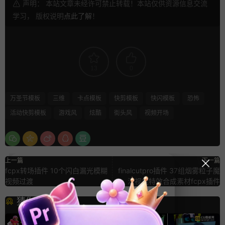
声明： 本站文章未经许可禁止转载！本站仅供资源信息交流
学习， 版权说明
点此了解
！
13
0
万圣节模板
三维
卡点模板
快剪模板
快闪模板
恐怖
活动快剪模板
游戏风
炫酷
街头风
视频开场
上一篇
下一篇
fcpx转场插件 10个闪白漏光模糊
finalcutpro插件 37组烟雾粒子魔
视频过渡
法视觉特效合成素材fcpx插件
猜你喜欢