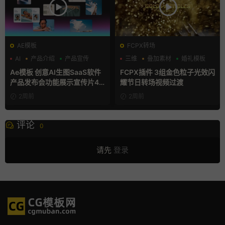
AE模板
FCPX转场
AI
产品介绍
产品宣传
三维
叠加素材
婚礼模板
Ae模板 创意AI生图SaaS软件
FCPX插件 3组金色粒子光效闪
产品发布会功能展示宣传片4K
耀节日转场视频过渡
片头
2周前
2周前
评论
0
请先
登录