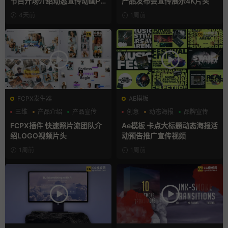
节目开场介绍动态宣传动画PR
产品发布会宣传展示4K片头
模版
4天前
1周前
FCPX发生器
AE模板
三维
产品介绍
产品宣传
创意
动态海报
品牌宣传
FCPX插件 快速照片流团队介
Ae模板 卡点大标题动态海报活
绍LOGO视频片头
动预告推广宣传视频
1周前
1周前