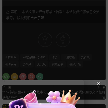
声明： 本站文章未经许可禁止转载！本站仅供资源信息交流
学习， 版权说明
点此了解
！
3
0
人物介绍
人物定格特写动画
动漫
卡通模板
复古风
滚动字幕
漫画风
美式风
视频包装
视频开场
上一篇
下一篇
fcpx转场插件 6个像素数字化屏幕
ae模板 6个社交媒体磨砂文本框弹
转场finalcutpro插件
窗
猜你喜欢