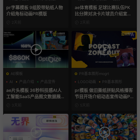
人物介绍
pr字幕模板 9组胶带贴纸人物
ae体育模板 足球比赛队伍PK
介绍角标动画PR模版
比分牌对决卡片球员介绍宣传
视频AE模板
2天前
2天前
AE模板
PR基本图形mogrt
AI
产品介绍
产品宣传
LOGO动画
PR基本图形
复古风
ae片头模板 36秒科技感AI人
pr模板 做旧撕纸拼贴风格播客
工智能SaaS产品图文数据展示
节目开场介绍动态宣传动画PR
宣传视频AE模板
模版
3天前
5天前