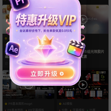
AE模板
FCPX转场
LOGO动画
三维
幻灯片
光效
复古风
支持Intel+M芯片
ae相册模板 多场景照片墙堆叠
FCPX转场插件 15组光效胶片
画廊幻灯片宣传视频
划痕复古视频过渡
4小时前
1天前
PR基本图形mogrt
AE模板
PR基本图形
PR字幕模板
分数
字幕模板
比赛