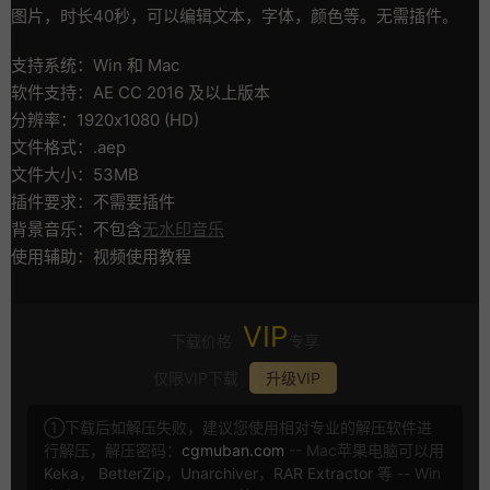
图片，时长40秒，可以编辑文本，字体，颜色等。无需插件。
支持系统：Win 和 Mac
软件支持：AE CC 2016 及以上版本
分辨率：1920x1080 (HD)
文件格式：.aep
文件大小：53MB
插件要求：不需要插件
背景音乐：不包含
无水印音乐
使用辅助：视频使用教程
VIP
下载价格
专享
仅限VIP下载
升级VIP
①下载后如解压失败，建议您使用相对专业的解压软件进
行解压，解压密码：
cgmuban.com
-- Mac苹果电脑可以用
Keka
，
BetterZip
，
Unarchiver
，
RAR Extractor
等 -- Win