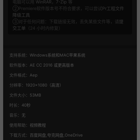
电脑可以用
WinRAR
，
7-Zip
等
②Premiere软件版本号不符合要求，可以尝试
Pr工程文件
降级工具
③对于任何问题：下载链接无效，丢失某些文件等，请
提
交工单
（24 小时内修复）
支持系统：
Windows系统和MAC苹果系统
软件版本：
AE CC 2016 或更高版本
文件格式：
Aep
分辨率：
1920×1080（高清）
文件大小：
53MB
时长：
40秒
音乐：
无
使用帮助：
视频教程
下载方式：
百度网盘,夸克网盘,OneDrive