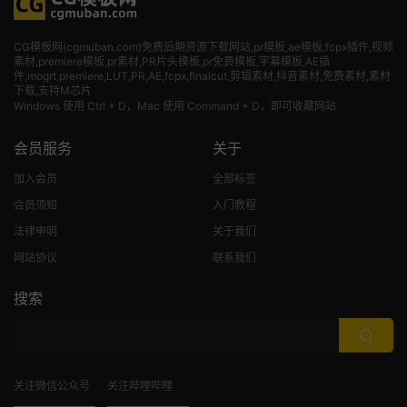
CG模板网(cgmuban.com)免费后期资源下载网站,pr模板,ae模板,fcpx插件,视频
素材
,premiere模板,pr素材,PR片头模板,pr免费模板,字幕模板,AE插
件,mogrt,premiere,LUT,PR,AE,fcpx,finalcut,剪辑素材,抖音素材,免费素材,素材
下载,支持M芯片
Windows 使用 Ctrl + D，Mac 使用 Command + D，即可收藏网站
会员服务
关于
加入会员
全部标签
会员须知
入门教程
法律申明
关于我们
网站协议
联系我们
搜索
关注微信公众号
关注哔哩哔哩