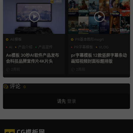
AE模板
PR基本图形mogrt
AI
产品介绍
产品宣传
PR字幕模板
VLOG
人物介绍
Ae模板 30秒AI软件产品发布
pr字幕模板 12款竖屏字幕条动
会科技品牌宣传片4K片头
画短视频封面标题排版
2周前
2周前
评论
0
请先
登录