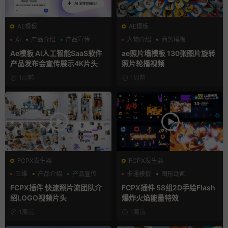
AE模板
AE模板
AI
产品介绍
产品宣传
人物介绍
商务模板
幻灯片
Ae模板 AI人工智能SaaS软件
ae照片墙模板 130张图片旋转
产品发布会宣传展示4K片头
照片轮播视频
1周前
1周前
FCPX发生器
FCPX发生器
三维
产品介绍
产品宣传
卡通模板
图形动画
手绘风
FCPX插件 快速照片流团队介
FCPX插件 58组2D手绘Flash
绍LOGO视频片头
爆炸火焰能量特效
1周前
1周前