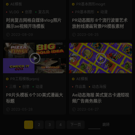
AE模板
PR基本图形mogrt
VLOG
创意
复古风
PR基本图形
动漫
卡通模板
时尚复古网格自媒体vlog照片
PR动态图形 8个流行波普艺术
展示ae视频开场模板
放射线漫画背景PR模板素材
2023-08-09
2023-06-25
PR工程模板prproj
AE模板
三维
创意
动漫
作品集
动态海报
卡通模板
PR片头模板 6个3D美式漫画大
Ae动态海报 美式复古卡通短视
标题
频广告商务展示
2023-05-28
2023-04-27
1
2
3
4
下一页
跳转