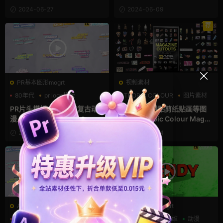
2024-06-27
2024-06-09
荐
PR基本图形mogrt
视频素材
80年代
pr logo模板
TROPIC COLOUR
图片素材
PR基本图形
复古风
PR片头模板 15款美式复古动
450+复古拼贴剪纸贴画等图
漫人名条标题
片素材 Tropic Colour Magaz
ine Cutouts
2024-04-29
2024-04-24
AE模板
PR基本图形mogrt
三维
动漫
卡通模板
PR基本图形
三维
动漫