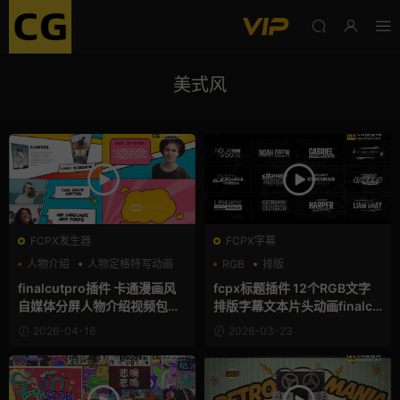
美式风
FCPX发生器
FCPX字幕
人物介绍
人物定格特写动画
RGB
排版
分屏模板
支持Intel+M芯片
finalcutpro插件 卡通漫画风
fcpx标题插件 12个RGB文字
自媒体分屏人物介绍视频包装f
排版字幕文本片头动画finalcu
cpx插件
tpro插件
2026-04-16
2026-03-23