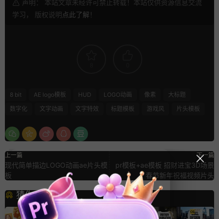
声明： 本站文章未经许可禁止转载！本站仅供资源信息交流
学习， 版权说明
点此了解
！
8
0
8 bit
AE logo模板
HUD
LOGO动画
像素
大标题
数字化
文字动画
文字特效
标题模板
游戏风
片头模板
上一篇
下一篇
现代简单描边LOGO动画ae片头模
pr模板+ae模板 招财进宝3D场景
板
春节新年祝福视频片头
猜你喜欢