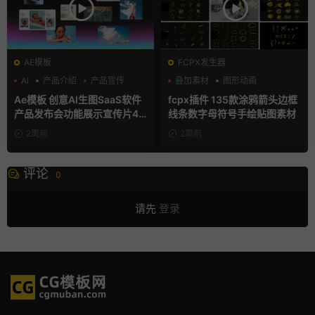
AE模板
FCPX发生器
AI
产品介绍
产品宣传
叠加素材
图形动画
手绘风
Ae模板 创意AI生图SaaS软件
fcpx插件 135款涂鸦箭头边框
产品发布会功能展示宣传片4K
线条数字母符号手绘贴图素材
片头
2周前
2周前
评论
0
请先
登录