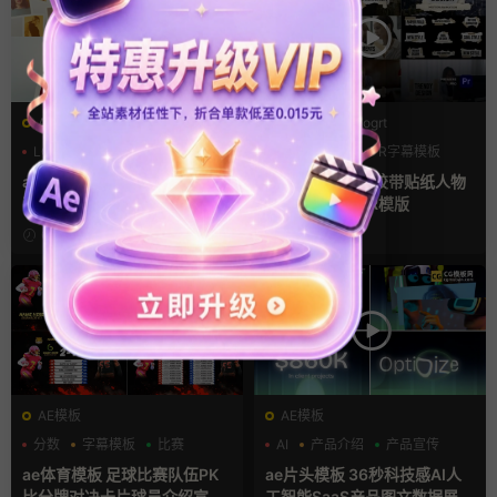
AE模板
PR基本图形mogrt
LOGO动画
三维
幻灯片
PR基本图形
PR字幕模板
人物介绍
ae相册模板 多场景照片墙堆叠
pr字幕模板 9组胶带贴纸人物
画廊幻灯片宣传视频
介绍角标动画PR模版
6小时前
2天前
AE模板
AE模板
分数
字幕模板
比赛
AI
产品介绍
产品宣传
ae体育模板 足球比赛队伍PK
ae片头模板 36秒科技感AI人
比分牌对决卡片球员介绍宣传
工智能SaaS产品图文数据展示