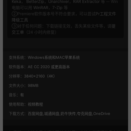
Keka
，
BetterZip
，
Unarchiver
，
RAR Extractor
等 -- Win
电脑可以用
WinRAR
，
7-Zip
等
②Premiere软件版本号不符合要求，可以尝试
Pr工程文件
降级工具
③对于任何问题：下载链接无效，丢失某些文件等，请
提
交工单
（24 小时内修复）
支持系统：
Windows系统和MAC苹果系统
软件版本：
AE CC 2020 或更高版本
分辨率：
3840×2160（4K）
文件大小：
98MB
音乐：
有
使用帮助：
视频教程
下载方式：
百度网盘,城通网盘,奶牛快传,夸克网盘,OneDrive