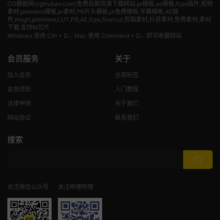
CG模板网(cgmuban.com)免费后期资源下载网站,pr模板,ae模板,fcpx插件,视频
素材
,premiere模板,pr素材,PR片头模板,pr免费模板,字幕模板,AE插
件,mogrt,premiere,LUT,PR,AE,fcpx,finalcut,剪辑素材,抖音素材,免费素材,素材
下载,支持M芯片
Windows 使用 Ctrl + D，Mac 使用 Command + D，即可收藏网站
会员服务
关于
加入会员
全部标签
会员须知
入门教程
法律申明
关于我们
网站协议
联系我们
搜索
关注微信公众号
关注哔哩哔哩