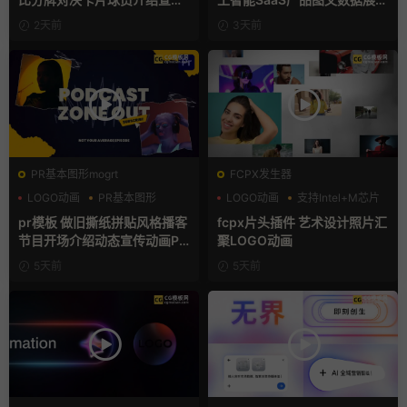
视频AE模板
宣传视频AE模板
2天前
3天前
PR基本图形mogrt
FCPX发生器
LOGO动画
PR基本图形
LOGO动画
支持Intel+M芯片
复古风
汇聚
pr模板 做旧撕纸拼贴风格播客
fcpx片头插件 艺术设计照片汇
节目开场介绍动态宣传动画PR
聚LOGO动画
模版
5天前
5天前