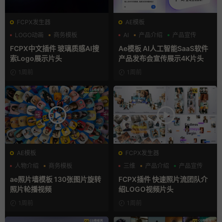
FCPX发生器
AE模板
LOGO动画
商务模板
AI
产品介绍
产品宣传
支持Intel+M芯片
FCPX中文插件 玻璃质感AI搜
Ae模板 AI人工智能SaaS软件
索Logo展示片头
产品发布会宣传展示4K片头
1周前
1周前
AE模板
FCPX发生器
人物介绍
商务模板
三维
产品介绍
产品宣传
幻灯片
ae照片墙模板 130张图片旋转
FCPX插件 快速照片流团队介
照片轮播视频
绍LOGO视频片头
1周前
1周前