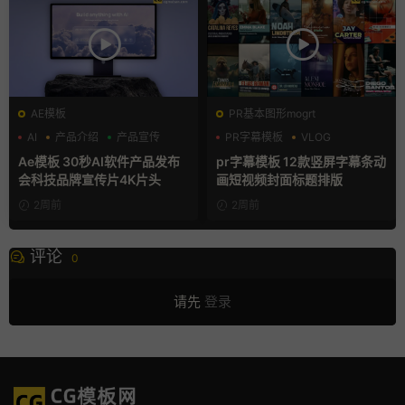
AE模板
PR基本图形mogrt
AI
产品介绍
产品宣传
PR字幕模板
VLOG
人物介绍
Ae模板 30秒AI软件产品发布
pr字幕模板 12款竖屏字幕条动
会科技品牌宣传片4K片头
画短视频封面标题排版
2周前
2周前
评论
0
请先
登录