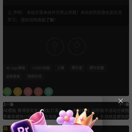
声明： 本站文章未经许可禁止转载！本站仅供资源信息交流
学习， 版权说明
点此了解
！
0
0
AE logo模板
LOGO动画
三维
照片墙
照片轮播
竖屏模板
视频开场
上一篇
下一篇
AE模板 赛博朋克发光霓虹灯滚动
Ae相册模板 28秒城市活动分屏图
字幕条模特介绍竖屏动态海报
片视频竖屏快剪
猜你喜欢