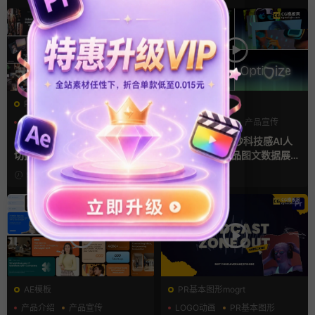
PR基本图形mogrt
AE模板
PR基本图形
企业宣传模板
AI
产品介绍
产品宣传
幻灯片
Pr视频模板 10款3D空间多屏
ae片头模板 36秒科技感AI人
切换开场相册视频展示照片墙
工智能SaaS产品图文数据展示
pr模板
宣传视频AE模板
9小时前
2天前
AE模板
PR基本图形mogrt
产品介绍
产品宣传
LOGO动画
PR基本图形