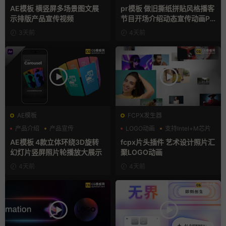
产品展示
复古风
AE模板 横竖屏多场景图文展
pr模板 做旧撕纸拼贴风格播客
示排版产品宣传视频
节目开场介绍动态宣传动画PR
模版
3天前
4天前
AE模板
FCPX发生器
产品介绍
产品宣传
LOGO动画
支持Intel+M芯片
产品展示
汇聚
AE模板 4款立体环绕3D旋转
fcpx片头插件 艺术设计照片汇
幻灯片竖屏照片轮播放大展示
聚LOGO动画
4天前
4天前