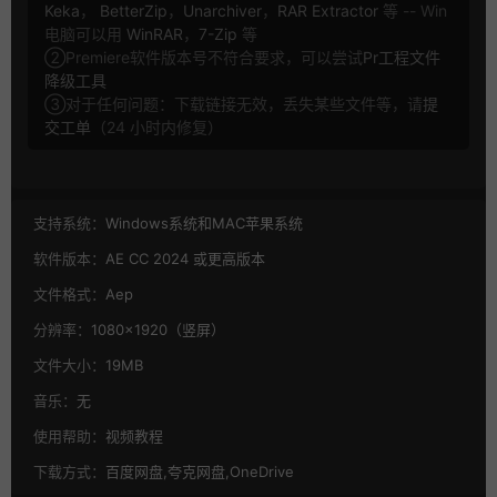
Keka
，
BetterZip
，
Unarchiver
，
RAR Extractor
等 -- Win
电脑可以用
WinRAR
，
7-Zip
等
②Premiere软件版本号不符合要求，可以尝试
Pr工程文件
降级工具
③对于任何问题：下载链接无效，丢失某些文件等，请
提
交工单
（24 小时内修复）
支持系统：
Windows系统和MAC苹果系统
软件版本：
AE CC 2024 或更高版本
文件格式：
Aep
分辨率：
1080×1920（竖屏）
文件大小：
19MB
音乐：
无
使用帮助：
视频教程
下载方式：
百度网盘,夸克网盘,OneDrive