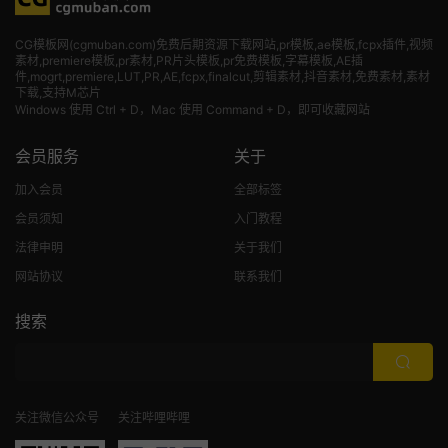
CG模板网(cgmuban.com)免费后期资源下载网站,pr模板,ae模板,fcpx插件,视频
素材
,premiere模板,pr素材,PR片头模板,pr免费模板,字幕模板,AE插
件,mogrt,premiere,LUT,PR,AE,fcpx,finalcut,剪辑素材,抖音素材,免费素材,素材
下载,支持M芯片
Windows 使用 Ctrl + D，Mac 使用 Command + D，即可收藏网站
会员服务
关于
加入会员
全部标签
会员须知
入门教程
法律申明
关于我们
网站协议
联系我们
搜索
关注微信公众号
关注哔哩哔哩