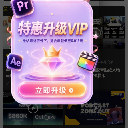
猜你喜欢
AE模板
PR基本图形mogrt
LOGO动画
三维
幻灯片
PR基本图形
PR字幕模板
人物介绍
ae相册模板 多场景照片墙堆叠
pr字幕模板 9组胶带贴纸人物
画廊幻灯片宣传视频
介绍角标动画PR模版
24小时前
3天前