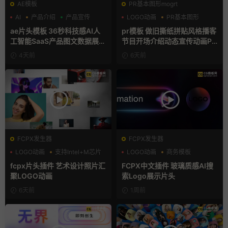
AE模板
PR基本图形mogrt
AI
产品介绍
产品宣传
LOGO动画
PR基本图形
复古风
ae片头模板 36秒科技感AI人
pr模板 做旧撕纸拼贴风格播客
工智能SaaS产品图文数据展示
节目开场介绍动态宣传动画PR
宣传视频AE模板
模版
4天前
6天前
FCPX发生器
FCPX发生器
LOGO动画
支持Intel+M芯片
LOGO动画
商务模板
汇聚
支持Intel+M芯片
fcpx片头插件 艺术设计照片汇
FCPX中文插件 玻璃质感AI搜
聚LOGO动画
索Logo展示片头
6天前
1周前