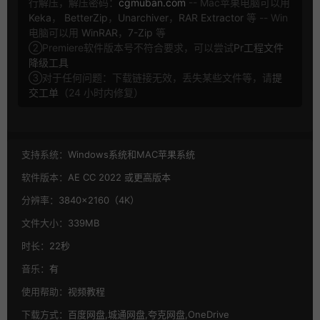
行解压，解压密码：
cgmuban.com
-- Mac苹果电脑可以用
Keka
，
BetterZip
，
Unarchiver
，
RAR Extractor
等 -- Win
电脑可以用
WinRAR
，
7-Zip
等
②Premiere软件版本号不符合要求，可以尝试
Pr工程文件
降级工具
③对于任何问题：下载链接无效，丢失某些文件等，请
提
交工单
（24 小时内修复）
支持系统：
Windows系统和MAC苹果系统
软件版本：
AE CC 2022 或更高版本
分辨率：
3840×2160（4K）
文件大小：
339MB
时长：
22秒
音乐：
有
使用帮助：
视频教程
下载方式：
百度网盘,城通网盘,夸克网盘,OneDrive