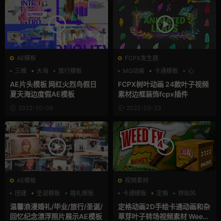
AE模板
FCPX发生器
三维
大海
旅行模板
MG动画
卡通模板
心
AE片头模板 网红火烈鸟假日
FCPX树叶动画 24款叶子视频
夏天海边度假AE模板
素材边框装饰fcpx插件
2022-10-09
2022-05-23
AE模板
视频素材
团建
圣诞模板
婚礼模板
卡通模板
定格
拼贴风
温馨浪漫婚礼/毕业/旅行/圣诞/
定格动画2D手绘卡通动画和杂
回忆纪念漂浮照片展示AE模板
草芽叶子转场视频素材 Weed