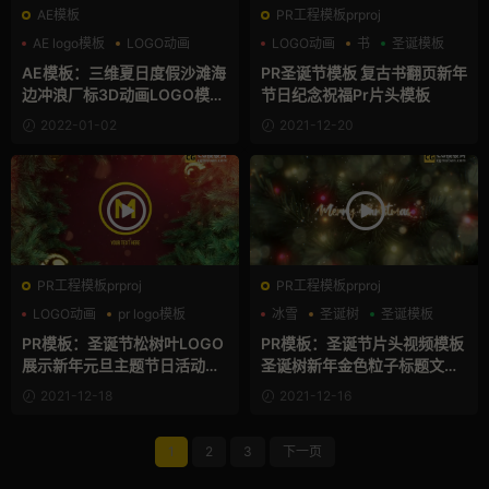
AE模板
PR工程模板prproj
AE logo模板
LOGO动画
LOGO动画
书
圣诞模板
儿童
AE模板：三维夏日度假沙滩海
PR圣诞节模板 复古书翻页新年
边冲浪厂标3D动画LOGO模板
节日纪念祝福Pr片头模板
Summer Logo
2022-01-02
2021-12-20
PR工程模板prproj
PR工程模板prproj
LOGO动画
pr logo模板
冰雪
圣诞树
圣诞模板
元旦
PR模板：圣诞节松树叶LOGO
PR模板：圣诞节片头视频模板
展示新年元旦主题节日活动片
圣诞树新年金色粒子标题文字
头模板 Christmas Logo Ope
动画PR模板 Christmas and
2021-12-18
2021-12-16
ner
New Year Titles
1
2
3
下一页