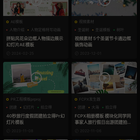
AE模板
视频素材
人物介绍
人物定格特写动画
圣诞树
圣诞模板
树叶
创意
拼贴风花朵边框人物描边展示
视频素材 5个圣诞节卡通边框
幻灯片AE模板
装饰动画
2024-02-25
2023-12-01
PR工程模板prproj
FCPX发生器
团建
幻灯片
拍立得
团建
大海
拍立得
40秒旅行度假团建拍立得Pr幻
FCPX相册模板 模块化同学同
灯片模板
事家人旅行假日出游团建拍立
得回忆
2023-11-08
2022-11-06