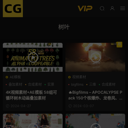
树叶
荐
AE模板
视频素材
叠加素材
合成素材
实景
bigfilms
三维
合成素材
4K视频素材+AE模板 58组可
🔥Bigfilms – APOCALYPSE P
循环树木动画叠加素材
ack 150个核爆炸、龙卷风、
流星、岩浆、海啸、雷电后期
2024-04-27
2024-03-07
合成特效