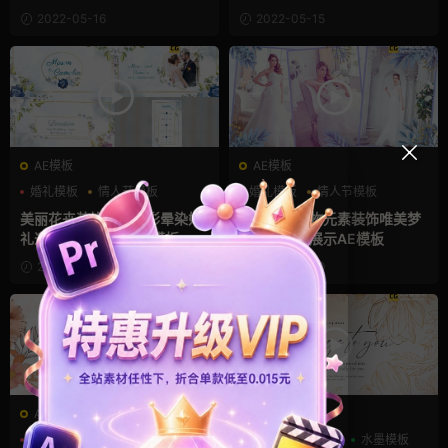
FX
2022-05-16
2022-05-15
AE模板
AE模板
婚礼模板
情人节模板
婚礼模板
情人节模板
树叶
手绘风
美丽花卉装饰水墨水彩晕染婚
水彩手绘植物元素装饰唯美梦
礼邀请函AE婚礼请柬模板
幻婚礼照片展示AE模板
2022-05-15
2022-05-10
AE模板
AE模板
婚礼模板
幻灯片
树叶
婚礼模板
树叶
水墨模板