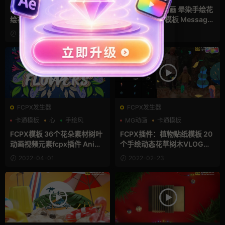
水彩花卉婚礼模板 水墨晕染手
婚礼照片展示动画 晕染手绘花
绘花朵婚礼照片AE相册模板 W
卉AE水墨相册模板 Message
edding Slideshow
To You Inked Slideshow
2022-04-21
2022-04-21
FCPX发生器
FCPX发生器
卡通模板
心
手绘风
MG动画
卡通模板
支持Intel+M芯片
FCPX模板 36个花朵素材树叶
FCPX插件：植物贴纸模板 20
动画视频元素fcpx插件 Anima
个手绘动态花草树木VLOG贴
ted Flowers
图动画fcpx插件 Flowers And
2022-04-01
2022-02-23
Trees