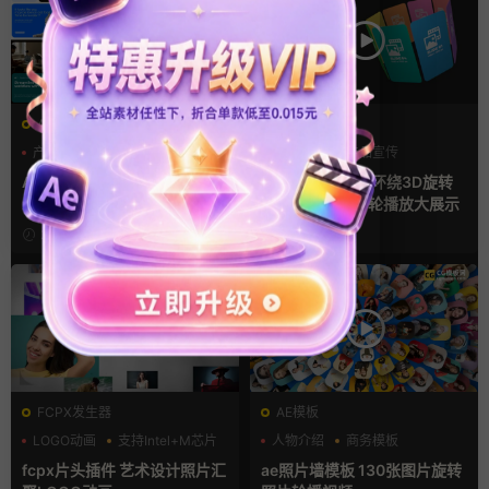
AE模板
AE模板
产品介绍
产品宣传
产品介绍
产品宣传
产品展示
产品展示
AE模板 横竖屏多场景图文展
AE模板 4款立体环绕3D旋转
示排版产品宣传视频
幻灯片竖屏照片轮播放大展示
2天前
3天前
FCPX发生器
AE模板
LOGO动画
支持Intel+M芯片
人物介绍
商务模板
汇聚
幻灯片
fcpx片头插件 艺术设计照片汇
ae照片墙模板 130张图片旋转