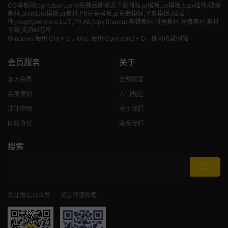
CG模板网(cgmuban.com)免费后期资源下载网站,pr模板,ae模板,fcpx插件,视频
素材
,premiere模板,pr素材,PR片头模板,pr免费模板,字幕模板,AE插
件,mogrt,premiere,LUT,PR,AE,fcpx,finalcut,剪辑素材,抖音素材,免费素材,素材
下载,支持M芯片
Windows 使用 Ctrl + D，Mac 使用 Command + D，即可收藏网站
会员服务
关于
加入会员
全部标签
会员须知
入门教程
法律申明
关于我们
网站协议
联系我们
搜索
关注微信公众号
关注哔哩哔哩