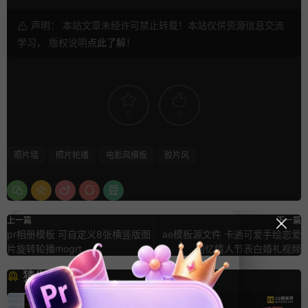
声明： 本站文章未经许可禁止转载！本站仅供资源信息交流
学习， 版权说明
点此了解
！
6
0
照片墙
照片轮播
电影风模板
胶片风
上一篇
下一篇
pr相册模板 可自定义8张横竖版图
ae模板源文件 卡通可爱手绘恋爱
片旋转轮播mogrt
回忆情人节表白婚礼视频
猜你喜欢