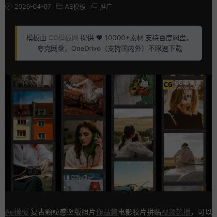
2026-04-07
AE模板
推广
模板由
CG模板网
提供 ❤️ 10000+素材 支持百度网盘，
夸克网盘，OneDrive（支持国内外）不限速下载
Ae模板
复古颗粒感竖版照片
作品集
电影胶片拼贴
视频轮播
，可以