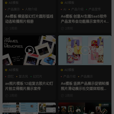
AE模板
AE模板
产品展示
人物介绍
AI
产品介绍
产品宣传
团队介绍
Ae模板 横竖版幻灯片圆形弧线
Ae模板 创意AI生图SaaS软件
动态轮播照片相册
产品发布会功能展示宣传片4K
片头
2周前
2周前
AE模板
AE模板
回忆
复古风
幻灯片
产品介绍
产品展示
卡通模板
ae照片模板 12组复古胶片幻灯
Ae模板 竖屏产品展示促销轮播
片拍立得图片展示宣传
照片滑动展示社交媒体短视频
片头
2周前
2周前