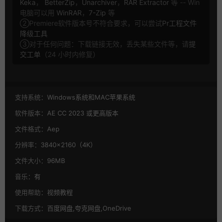
Keka
，
BetterZip
，
Unarchiver
，
RAR Extractor
等 -- Win
电脑可以用
WinRAR
，
7-Zip
等
②Premiere软件版本号不符合要求，可以尝试
Pr工程文件
降级工具
③对于任何问题：下载链接无效，丢失某些文件等，请
提
交工单
（24 小时内修复）
支持系统：
Windows系统和MAC苹果系统
软件版本：
AE CC 2023 或更高版本
文件格式：
Aep
分辨率：
3840×2160（4K）
文件大小：
96MB
音乐：
有
使用帮助：
视频教程
下载方式：
百度网盘,夸克网盘,OneDrive