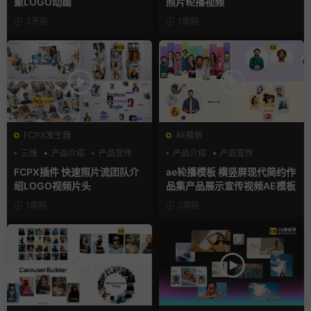
聚LOGO动画
照片轮播视频
3天前
1周前
FCPX发生器
AE模板
三维
产品介绍
产品宣传
产品介绍
产品宣传
产品展示
FCPX插件 快速照片流团队介
ae轮播模板 横竖屏现代简约作
绍LOGO视频片头
品集产品展示宣传视频AE模板
1周前
2周前