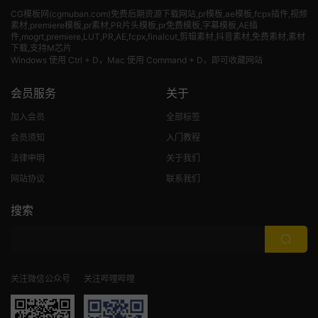
CG模板网(cgmuban.com)免费后期资源下载网站,pr模板,ae模板,fcpx插件,视频
素材
,premiere模板,pr素材,PR片头模板,pr免费模板,字幕模板,AE插
件,mogrt,premiere,LUT,PR,AE,fcpx,finalcut,剪辑素材,抖音素材,免费素材,素材
下载,支持M芯片
Windows 使用 Ctrl + D，Mac 使用 Command + D，即可收藏网站
会员服务
关于
加入会员
全部标签
会员须知
入门教程
法律申明
关于我们
网站协议
联系我们
搜索
关注微信公众号
关注哔哩哔哩