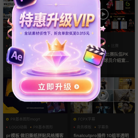
PR基本图形mogrt
AE模板
PR基本图形
PR字幕模板
分数
字幕模板
比赛
人物介绍
pr字幕模板 9组胶带贴纸人物
ae体育模板 足球比赛队伍PK
介绍角标动画PR模版
比分牌对决卡片球员介绍宣传
视频AE模板
3天前
3天前
PR基本图形mogrt
FCPX字幕
LOGO动画
PR基本图形
商务模板
字幕条
复古风
字幕模板
pr模板 做旧撕纸拼贴风格播客
finalcutpro插件 10组半透明