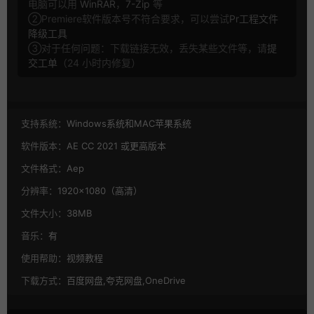
电脑可以用
WinRAR
，
7-Zip
等
②Premiere软件版本号不符合要求，可以尝试
Pr工程文件
降级工具
③对于任何问题：下载链接无效，丢失某些文件等，请
提
交工单
（24 小时内修复）
支持系统：
Windows系统和MAC苹果系统
软件版本：
AE CC 2021 或更高版本
文件格式：
Aep
分辨率：
1920×1080（高清）
文件大小：
38MB
音乐：
有
使用帮助：
视频教程
下载方式：
百度网盘,夸克网盘,OneDrive