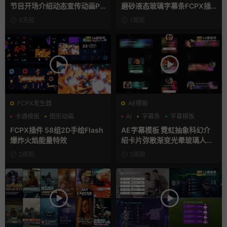
节目开场介绍动态宣传动画PR
磨砂液态玻璃字幕条FCPX插
模版
件
6天前
1周前
FCPX发生器
AE模板
卡通模板
图形动画
AI
字幕条
字幕模板
手绘风
FCPX插件 58组2D手绘Flash
AE字幕模板 霓虹抽象科幻介
爆炸火焰能量特效
绍卡片弥散渐变光晕玻璃人名
条
2周前
2周前