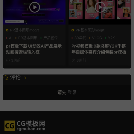
PR基本图形mogrt
PR基本图形mogrt
AI
PR基本图形
产品宣传
80年代
VLOG
Y2K
pr模板下载 UI动效Ai产品展示
Pr视频模板 9款竖屏Y2K千禧
动画搜索栏输入框
年自媒体嘉宾介绍包装pr模板
3周前
3周前
评论
0
请先
登录