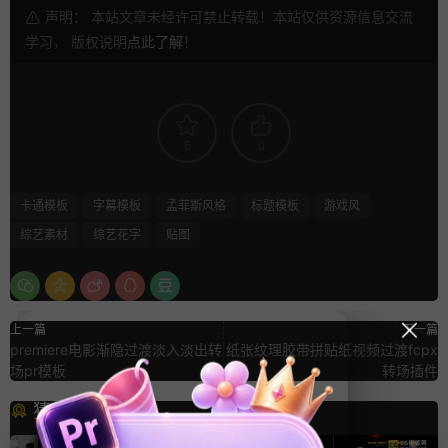
声明： 本站文章未经许可禁止转载！本站仅供资源信息交流
学习， 版权说明
点此了解
！
6
0
卡通模板
字幕模板
孟菲斯风格
标题模板
游戏风
综艺素材
综艺花字
贴图
上一篇
下一篇
premiere电影渐隐过渡淡入淡出转
纸张纹理胶带拼贴纸视频过渡fcpx
场pr模板
转场插件
猜你喜欢