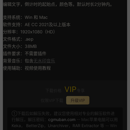
编辑文字，倒计时的起始点，颜色等。默认时长2分钟内。
支持系统：Win 和 Mac
软件支持：AE CC 2021及以上版本
分辨率：1920x1080（HD）
文件格式：.aep
文件大小：38MB
插件要求：不需要插件
背景音乐：包含
无水印音乐
使用辅助：视频使用教程
VIP
下载价格
专享
仅限VIP下载
升级VIP
①下载后如解压失败，建议您使用相对专业的解压软件进
行解压，解压密码：
cgmuban.com
-- Mac苹果电脑可以用
Keka
，
BetterZip
，
Unarchiver
，
RAR Extractor
等 -- Win