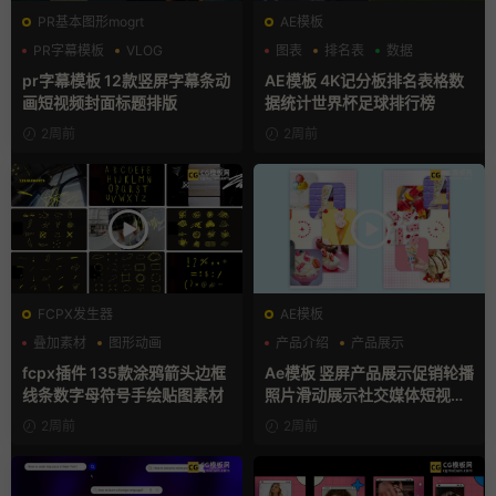
PR基本图形mogrt
AE模板
PR字幕模板
VLOG
图表
排名表
数据
人物介绍
pr字幕模板 12款竖屏字幕条动
AE模板 4K记分板排名表格数
画短视频封面标题排版
据统计世界杯足球排行榜
2周前
2周前
FCPX发生器
AE模板
叠加素材
图形动画
产品介绍
产品展示
手绘风
卡通模板
fcpx插件 135款涂鸦箭头边框
Ae模板 竖屏产品展示促销轮播
线条数字母符号手绘贴图素材
照片滑动展示社交媒体短视频
片头
2周前
2周前