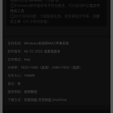
电脑可以用
WinRAR
，
7-Zip
等
②Premiere软件版本号不符合要求，可以尝试
Pr工程文件
降级工具
③对于任何问题：下载链接无效，丢失某些文件等，请
提
交工单
（24 小时内修复）
支持系统：
Windows系统和MAC苹果系统
软件版本：
AE CC 2022 或更高版本
文件格式：
Aep
分辨率：
1920×1080（高清）,1080×1920（竖屏）
文件大小：
139MB
音乐：
有
使用帮助：
视频教程
下载方式：
百度网盘,夸克网盘,OneDrive