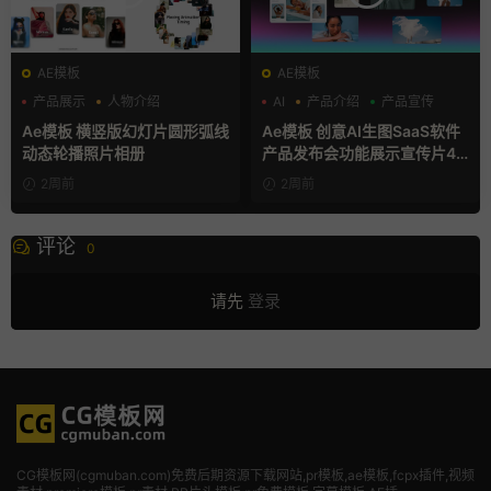
AE模板
AE模板
产品展示
人物介绍
AI
产品介绍
产品宣传
团队介绍
Ae模板 横竖版幻灯片圆形弧线
Ae模板 创意AI生图SaaS软件
动态轮播照片相册
产品发布会功能展示宣传片4K
片头
2周前
2周前
评论
0
请先
登录
CG模板网(cgmuban.com)免费后期资源下载网站,pr模板,ae模板,fcpx插件,视频