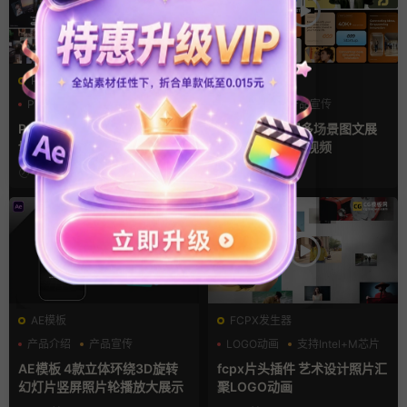
PR基本图形mogrt
AE模板
PR基本图形
企业宣传模板
产品介绍
产品宣传
幻灯片
产品展示
Pr视频模板 10款3D空间多屏
AE模板 横竖屏多场景图文展
切换开场相册视频展示照片墙
示排版产品宣传视频
pr模板
17小时前
4天前
AE模板
FCPX发生器
产品介绍
产品宣传
LOGO动画
支持Intel+M芯片
产品展示
汇聚
AE模板 4款立体环绕3D旋转
fcpx片头插件 艺术设计照片汇
幻灯片竖屏照片轮播放大展示
聚LOGO动画