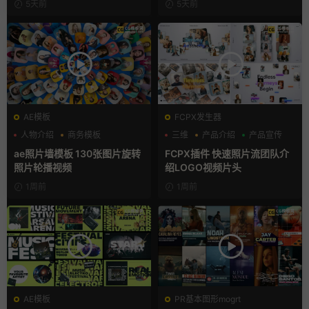
5天前
5天前
AE模板
FCPX发生器
人物介绍
商务模板
三维
产品介绍
产品宣传
幻灯片
ae照片墙模板 130张图片旋转
FCPX插件 快速照片流团队介
照片轮播视频
绍LOGO视频片头
1周前
1周前
AE模板
PR基本图形mogrt