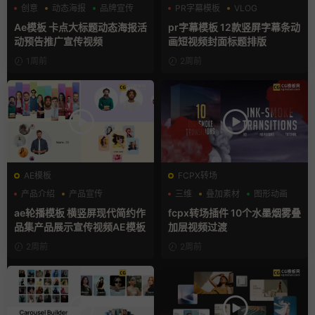
创意
动态海报
品牌宣传
PR字幕模板
VLOG
人物介绍
Ae模板 卡点大标题动态海报活
pr字幕模板 12款竖屏字幕条动
动预告推广宣传视频
画短视频封面标题排版
1周前
2周前
AE模板
FCPX转场
产品介绍
产品宣传
三维
叠加素材
图形动画
产品展示
ae轮播模板 横竖屏现代简约作
fcpx转场插件 10个水墨烟雾叠
品集产品展示宣传视频AE模板
加层视频过渡
2周前
2周前