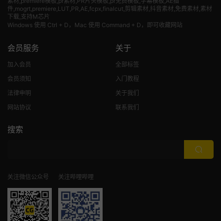
素材
,premiere模板,pr素材,PR片头模板,pr免费模板,字幕模板,AE插
件,mogrt,premiere,LUT,PR,AE,fcpx,finalcut,剪辑素材,抖音素材,免费素材,素材
下载,支持M芯片
Windows 使用 Ctrl + D，Mac 使用 Command + D，即可收藏网站
会员服务
关于
加入会员
全部标签
会员须知
入门教程
法律申明
关于我们
网站协议
联系我们
搜索
关注微信公众号
关注哔哩哔哩