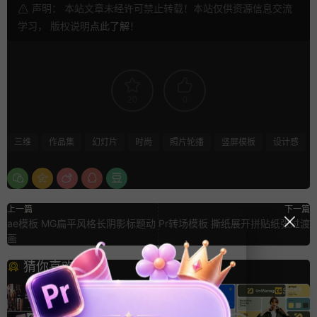
声明： 本站文章未经许可禁止转载！本站仅供资源信息交流
学习， 版权说明
点此了解
！
20
0
三维
作品集
幻灯片
时尚
照片轮播
竖屏模板
设计感
上一篇
下一篇
ae模板 MG扁平风格长阴影标题动
Pr转场模板 撕纸展开拼贴纸张过渡
画
猜你喜欢