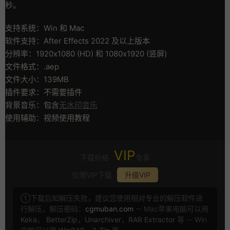
秒。
支持系统：Win 和 Mac
软件支持：After Effects 2022 及以上版本
分辨率：1920x1080 (HD) 和 1080x1920 (竖屏)
文件格式：.aep
文件大小：139MB
插件要求：不需要插件
背景音乐：包含
无水印音乐
使用辅助：视频使用教程
VIP
下载价格
专享
仅限VIP下载
升级VIP
①下载后如解压失败，建议您使用相对专业的解压软件进
行解压，解压密码：
cgmuban.com
-- Mac苹果电脑可以用
Keka
，
BetterZip
，
Unarchiver
，
RAR Extractor
等 -- Win