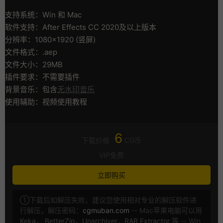
支持系统：Win 和 Mac
软件支持：After Effects CC 2020及以上版本
分辨率：1080×1920 (竖屏)
文件格式：.aep
文件大小：29MB
插件要求：不需要插件
背景音乐：包含
无水印音乐
使用辅助：视频使用教程
6
下载价格
CG币
VIP免费
立即购买
①下载后如解压失败，建议您使用相对专业的解压软件进
行解压，解压密码：
cgmuban.com
-- Mac苹果电脑可以用
Keka
，
BetterZip
，
Unarchiver
，
RAR Extractor
等 -- Win