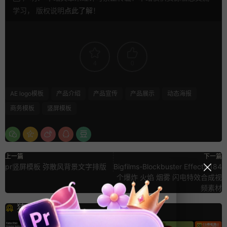
学习， 版权说明
点此了解
！
4
0
AE logo模板
产品介绍
产品宣传
产品展示
动态海报
商务模板
竖屏模板
上一篇
下一篇
pr竖屏模板 弥散风背景文字排版
Bigfilms-Blockbuster Effects 184
个爆炸 火焰 烟雾 闪电特效合成视
频素材
猜你喜欢