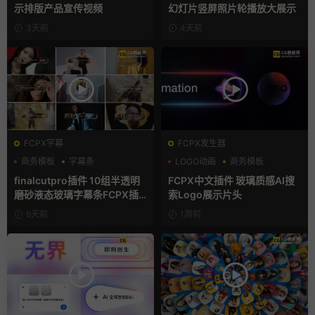
示排版产品宣传视频
幻灯片竖屏照片轮播放大展示
3天前
4天前
FCPX字幕
FCPX发生器
商务模板
字幕条
LOGO动画
商务模板
字幕模板
支持Intel+M芯片
finalcutpro插件 10组半透明
FCPX中文插件 玻璃质感AI搜
磨砂液态玻璃字幕条FCPX插
索Logo展示片头
件
6天前
1周前