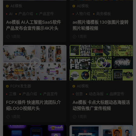
AE模板
AE模板
AI
产品介绍
产品宣传
人物介绍
商务模板
幻灯片
Ae模板 AI人工智能SaaS软件
ae照片墙模板 130张图片旋转
产品发布会宣传展示4K片头
照片轮播视频
1周前
1周前
FCPX发生器
AE模板
三维
产品介绍
产品宣传
创意
动态海报
品牌宣传
FCPX插件 快速照片流团队介
Ae模板 卡点大标题动态海报活
绍LOGO视频片头
动预告推广宣传视频
1周前
1周前