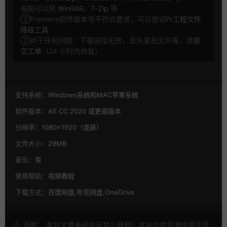
电脑可以用
WinRAR
，
7-Zip
等
②Premiere软件版本号不符合要求，可以尝试
Pr工程文件
降级工具
③对于任何问题：下载链接无效，丢失某些文件等，请
提
交工单
（24 小时内修复）
支持系统：
Windows系统和MAC苹果系统
软件版本：
AE CC 2020 或更高版本
分辨率：
1080×1920（竖屏）
文件大小：
29MB
音乐：
有
使用帮助：
视频教程
下载方式：
百度网盘,夸克网盘,OneDrive
声明： 本站文章未经许可禁止转载！本站仅供资源信息交流