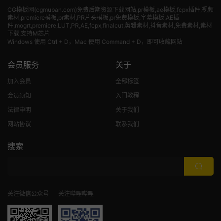
CG模板网(cgmuban.com)免费后期资源下载网站,pr模板,ae模板,fcpx插件,视频
素材
,premiere模板,pr素材,PR片头模板,pr免费模板,字幕模板,AE插
件,mogrt,premiere,LUT,PR,AE,fcpx,finalcut,剪辑素材,抖音素材,免费素材,素材
下载,支持M芯片
Windows 使用 Ctrl + D，Mac 使用 Command + D，即可收藏网站
会员服务
关于
加入会员
全部标签
会员须知
入门教程
法律申明
关于我们
网站协议
联系我们
搜索
关注微信公众号
关注哔哩哔哩