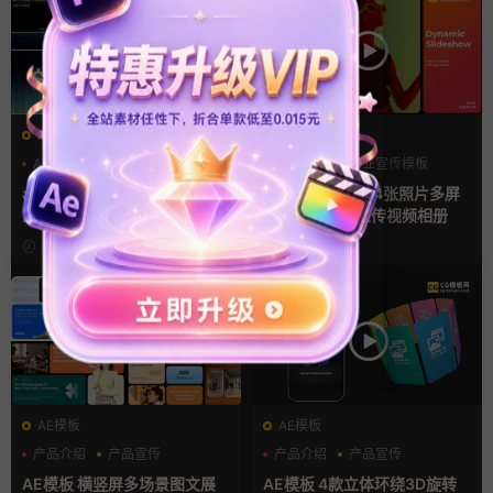
AE模板
FCPX发生器
AI
产品介绍
产品宣传
产品宣传
企业宣传模板
分屏模板
ae片头模板 36秒科技感AI人
fcpx插件 34秒14张照片多屏
工智能SaaS产品图文数据展示
模特产品广告宣传视频相册
宣传视频AE模板
2天前
2天前
AE模板
AE模板
产品介绍
产品宣传
产品介绍
产品宣传
产品展示
产品展示
AE模板 横竖屏多场景图文展
AE模板 4款立体环绕3D旋转