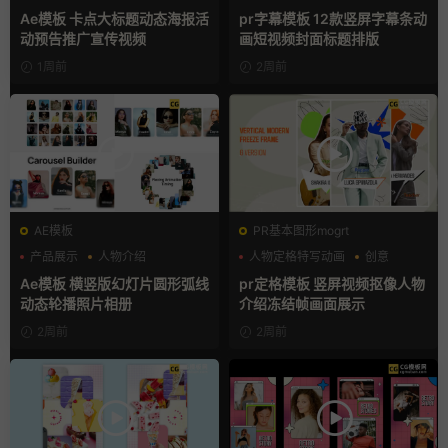
人物介绍
Ae模板 卡点大标题动态海报活
pr字幕模板 12款竖屏字幕条动
动预告推广宣传视频
画短视频封面标题排版
1周前
2周前
AE模板
PR基本图形mogrt
产品展示
人物介绍
人物定格特写动画
创意
团队介绍
动态海报
Ae模板 横竖版幻灯片圆形弧线
pr定格模板 竖屏视频抠像人物
动态轮播照片相册
介绍冻结帧画面展示
2周前
2周前