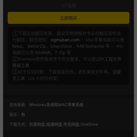
VIP免费
立即购买
①下载后如解压失败，建议您使用相对专业的解压软件进
行解压，解压密码：
cgmuban.com
-- Mac苹果电脑可以用
Keka
，
BetterZip
，
Unarchiver
，
RAR Extractor
等 -- Win
电脑可以用
WinRAR
，
7-Zip
等
②Premiere软件版本号不符合要求，可以尝试
Pr工程文件
降级工具
③对于任何问题：下载链接无效，丢失某些文件等，请
提
交工单
（24 小时内修复）
支持系统：
Windows系统和MAC苹果系统
音乐：
有
下载方式：
百度网盘,城通网盘,夸克网盘,OneDrive