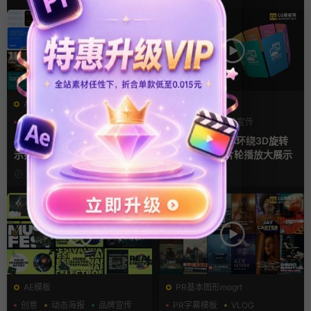
AE模板
AE模板
产品介绍
产品宣传
产品介绍
产品宣传
产品展示
产品展示
AE模板 横竖屏多场景图文展
AE模板 4款立体环绕3D旋转
示排版产品宣传视频
幻灯片竖屏照片轮播放大展示
3天前
4天前
AE模板
PR基本图形mogrt
创意
动态海报
品牌宣传
PR字幕模板
VLOG