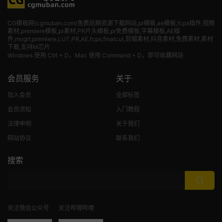
CG模板网(cgmuban.com)免费后期资源下载网站,pr模板,ae模板,fcpx插件,视频
素材
,premiere模板,pr素材,PR片头模板,pr免费模板,字幕模板,AE插
件,mogrt,premiere,LUT,PR,AE,fcpx,finalcut,剪辑素材,抖音素材,免费素材,素材
下载,支持M芯片
Windows 使用 Ctrl + D，Mac 使用 Command + D，即可收藏网站
会员服务
关于
加入会员
全部标签
会员须知
入门教程
法律申明
关于我们
网站协议
联系我们
搜索
关注微信公众号
关注哔哩哔哩