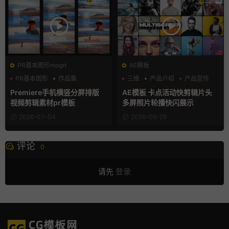
PR基本图形mogrt
AE模板
PR基本图形
作品集
三维
产品介绍
产品宣传
分屏模板
Premiere手机横竖分屏排版
AE模板 卡点活动快剪辑片头
视频剪辑素材pr模板
多屏照片轮播快闪展示
2026-07-04
2026-06-28
评论
0
请先
登录