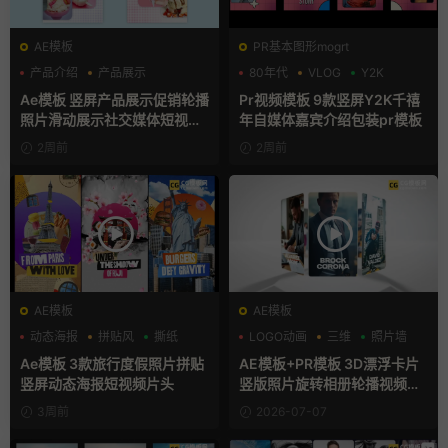
AE模板
PR基本图形mogrt
产品介绍
产品展示
80年代
VLOG
Y2K
卡通模板
Ae模板 竖屏产品展示促销轮播
Pr视频模板 9款竖屏Y2K千禧
照片滑动展示社交媒体短视频
年自媒体嘉宾介绍包装pr模板
片头
2周前
2周前
AE模板
AE模板
动态海报
拼贴风
撕纸
LOGO动画
三维
照片墙
Ae模板 3款旅行度假照片拼贴
AE模板+PR模板 3D漂浮卡片
竖屏动态海报短视频片头
竖版照片旋转相册轮播视频片
头
3周前
2026-07-07