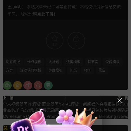
声明： 本站文章未经许可禁止转载！本站仅供资源信息交流
学习， 版权说明
点此了解
！
18
0
动态海报
卡点模板
大标题
快剪模板
快节奏
快闪模板
方屏
活动快剪模板
竖屏模板
闪烁
频闪
黑白
上一篇
下一篇
个人视频简历PR模板 职业简历/企
AE模板：新闻媒体突发报告快讯电
业商务/自我介绍/求职展示动画
视栏目包装片头视频模板
CV Resume Corporate Promo
Breaking News
猜你喜欢