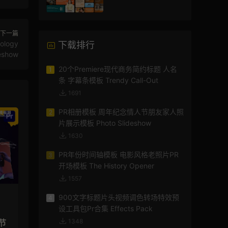
频
下一篇
logy
下载排行
eshow
20个Premiere现代商务简约标题 人名
1
条 字幕条模板 Trendy Call-Out
1691
PR相册模板 周年纪念情人节朋友家人照
2
片展示模板 Photo Slideshow
1630
PR年份时间轴模板 电影风格老照片PR
3
开场模板 The History Opener
1557
900文字标题片头视频调色转场特效预
4
设工具包Pr合集 Effects Pack
1348
节