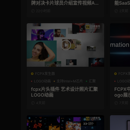
牌对决卡片球员介绍宣传视频AE
能Sa
模板
频AE
22小时前
2天前
FCPX发生器
FCPX
LOGO动画
支持Intel+M芯片
汇聚
LOGO
支持Int
fcpx片头插件 艺术设计照片汇聚
FCPX
LOGO动画
ogo展
4天前
7天前