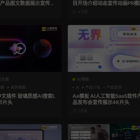
aS产品图文数据展示宣传视
目开场介绍动态宣传动画PR模
模板
4天前
发生器
AE模板
动画
商务模板
AI
产品介绍
产品宣传
el+M芯片
中文插件 玻璃质感AI搜索L
Ae模板 AI人工智能SaaS软件
示片头
品发布会宣传展示4K片头
7天前