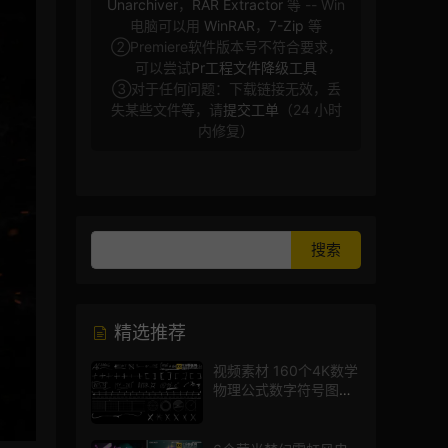
Unarchiver
，
RAR Extractor
等 -- Win
电脑可以用
WinRAR
，
7-Zip
等
②Premiere软件版本号不符合要求，
可以尝试
Pr工程文件降级工具
③对于任何问题：下载链接无效，丢
失某些文件等，请
提交工单
（24 小时
内修复）
精选推荐
视频素材 160个4K数学
物理公式数字符号图标
mg图形动画