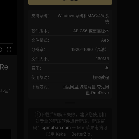
支持系统：
Windows系统和MAC苹果系
统
软件版本：
AE CS6 或更高版本
文件格式：
Aep
分辨率：
1920×1080（高清）
文件大小：
160MB
Re
音乐：
有
使用帮助：
视频教程
下载方式：
百度网盘,城通网盘,夸克网
推广
盘,OneDrive
①下载后如解压失败，建议您使用相
对专业的解压软件进行解压，解压密
码：
cgmuban.com
-- Mac苹果电脑可
以用
Keka
，
BetterZip
，