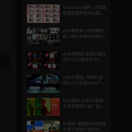
finalcutpro插件 20款图
形笔刷圆形视频边框遮
罩fcpx片头插件
pr字幕模板 9组胶带贴
纸人物介绍角标动画PR
模版
ae体育模板 足球比赛队
伍PK比分牌对决卡片球
员介绍宣传视频AE模板
ae片头模板 36秒科技
感AI人工智能SaaS产品
图文数据展示宣传视频
AE模板
fcpx插件 34秒14张照
片多屏模特产品广告宣
传视频相册
AE模板 横竖屏多场景图
文展示排版产品宣传视