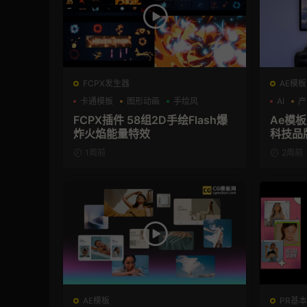
FCPX发生器
AE模板
卡通模板
图形动画
手绘风
AI
产
FCPX插件 58组2D手绘Flash爆
Ae模板
炸火焰能量特效
科技品
1周前
2周前
AE模板
PR基本