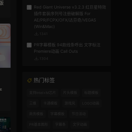
版
Red Giant Universe v3.2.3 红巨星特效
5
插件套装序列号注册破解版 For
AE/PR/FCPX/OFX/达芬奇/VEGAS
(Win&Mac)
1341
PR字幕模板 94款线条呼出 文字标注
6
Premiere动画 Call Outs
1304
热门标签
产
支持Intel+M芯片
片头模板
标题模板
三维
卡通模板
游戏风
LOGO动画
商务模板
字幕模板
节日活动
PR基本图形
字幕条
文字动画