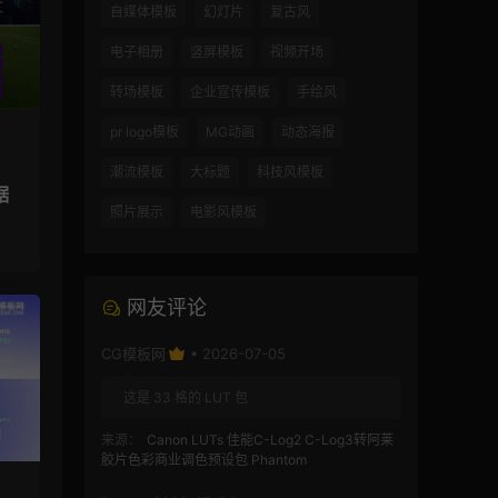
自媒体模板
幻灯片
复古风
电子相册
竖屏模板
视频开场
转场模板
企业宣传模板
手绘风
pr logo模板
MG动画
动态海报
潮流模板
大标题
科技风模板
据
照片展示
电影风模板
网友评论
CG模板网
• 2026-07-05
这是 33 格的 LUT 包
来源：
Canon LUTs 佳能C-Log2 C-Log3转阿莱
胶片色彩商业调色预设包 Phantom