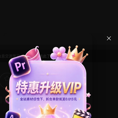
信息交流学习， 版权说明
点此了解
！
12
0
燃烧
片头模板
金属