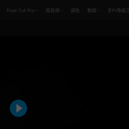
Final Cut Pro
视音频
调色
教程
Pr降级