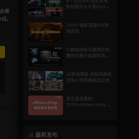
6个荧光梦幻霓虹风电
影标题片头片尾fcpx插
。此模
件
介绍。
1900+电影氛围SFX转
场音效
12种放映机切换照片轮
播放大展示画面转场动
画AE模板
AE转场模板 拼贴风撕纸
定格人物抠像描边过渡
音乐音效素材：
3000+Motion Array 影
片配乐音效素材库
最新发布