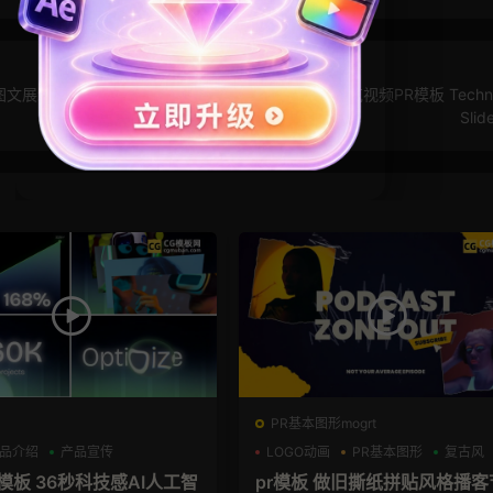
图文展示
PR科技幻灯片 1分钟磨玻璃背景赛博朋克视频PR模板 Techno
Slid
PR基本图形mogrt
品介绍
产品宣传
LOGO动画
PR基本图形
复古风
技感AI人工智
pr模板 做旧撕纸拼贴风格播客