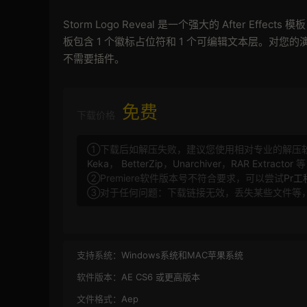
Storm Logo Reveal 是一个强大的 After 
板包含 1 个徽标占位符和 1 个可编辑文本层。对
不需要插件。
免费
下载价格
①下载后如解压失败，建议您使用相对专业的解压
Keka
，
BetterZip
，
Unarchiver
，
RAR Extractor
等
②Premiere软件版本号不符合要求，可以尝试
Pr
③对于任何问题：下载链接无效，丢失某些文件等
支持系统：
Windows系统和MAC苹果系统
软件版本：
AE CS6 或更高版本
文件格式：
Aep