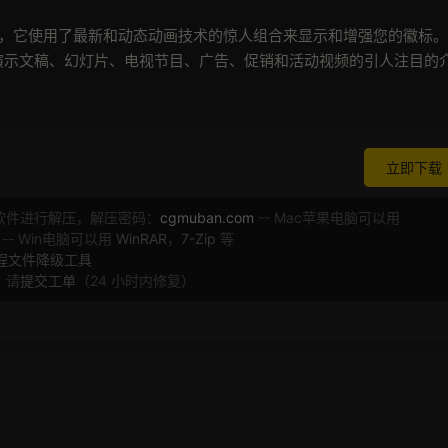
Effects 模板，它使用了最新和动态动画技术的惊人组合来显示和增强您的徽标
您的演示文稿、幻灯片、电视节目、广告、促销和活动视频的引人注目的
立即下载
软件进行解压，解压密码：
cgmuban.com
-- Mac苹果电脑可以用
 -- Win电脑可以用
WinRAR
，
7-Zip
等
工程文件降级工具
，请
提交工单
（24 小时内修复）