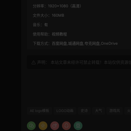
分辨率：
1920×1080（高清）
文件大小：
160MB
音乐：
有
使用帮助：
视频教程
下载方式：
百度网盘,城通网盘,夸克网盘,OneDrive
声明： 本站文章未经许可禁止转载！本站仅供资源
AE logo模板
LOGO动画
史诗
大气
游戏风
火