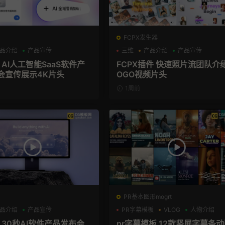
FCPX发生器
品介绍
产品宣传
三维
产品介绍
产品宣传
 AI人工智能SaaS软件产
FCPX插件 快速照片流团队介
会宣传展示4K片头
OGO视频片头
1周前
PR基本图形mogrt
品介绍
产品宣传
PR字幕模板
VLOG
人物介绍
 30秒AI软件产品发布会
pr字幕模板 12款竖屏字幕条