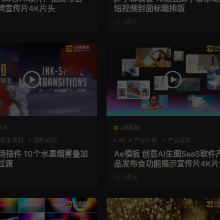
牌宣传片4K片头
短视频封面标题排版
2周前
转场
AE模板
叠加素材
图形动画
AI
产品介绍
产品宣传
转场插件 10个水墨烟雾叠加
Ae模板 创意AI生图SaaS软件
过渡
品发布会功能展示宣传片4K片
2周前