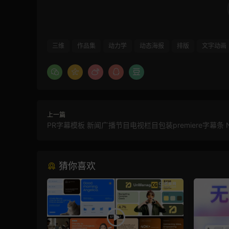
三维
作品集
动力学
动态海报
排版
文字动画
上一篇
PR字幕模板 新闻广播节目电视栏目包装premiere字幕条 
猜你喜欢