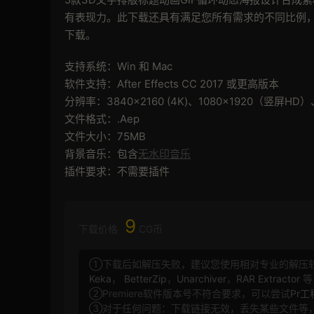
有表现力。此下载还具有满足您所有需求的不同比例，
下载。
支持系统：Win 和 Mac
软件支持：After Effects CC 2017 或更高版本
分辨率：3840×2160 (4K)、1080×1920（竖屏HD）、
文件格式：.Aep
文件大小：75MB
背景音乐：包含
无水印音乐
插件要求：不需要插件
9
下载价格
CG币
①下载后如解压失败，建议您使用相对专业的解压
Keka
，
BetterZip
，
Unarchiver
，
RAR Extractor
等
②Premiere软件版本号不符合要求，可以尝试
Pr
③对于任何问题：下载链接无效，丢失某些文件等