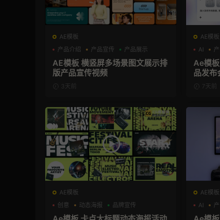
AE模板
AE模板
产品介绍
产品宣传
产品展示
AI
产
AE模板 横竖屏多场景图文展示排
Ae模板
版产品宣传视频
品发布
3天前
7天前
AE模板
AE模板
创意
动态海报
品牌宣传
AI
产
Ae模板 卡点大标题动态海报活动
Ae模板