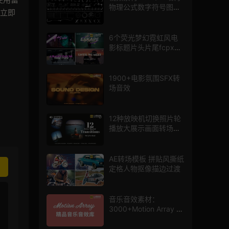
物理公式数字符号图标
并立即
mg图形动画
6个荧光梦幻霓虹风电
影标题片头片尾fcpx插
件
1900+电影氛围SFX转
场音效
12种放映机切换照片轮
播放大展示画面转场动
画AE模板
AE转场模板 拼贴风撕纸
定格人物抠像描边过渡
音乐音效素材：
3000+Motion Array 影
片配乐音效素材库