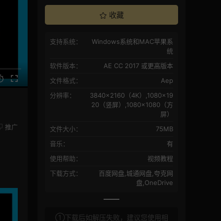
收藏
支持系统：
Windows系统和MAC苹果系
统
软件版本：
AE CC 2017 或更高版本
文件格式：
Aep
分辨率：
3840×2160（4K）,1080×19
20（竖屏）,1080×1080（方
屏）
推广
文件大小：
75MB
音乐：
有
使用帮助：
视频教程
下载方式：
百度网盘,城通网盘,夸克网
盘,OneDrive
①下载后如解压失败，建议您使用相