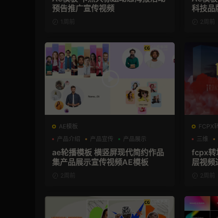
预告推广宣传视频
科技品
1周前
2周前
AE模板
FCPX
产品介绍
产品宣传
产品展示
三维
ae轮播模板 横竖屏现代简约作品
fcpx
集产品展示宣传视频AE模板
层视频
2周前
2周前