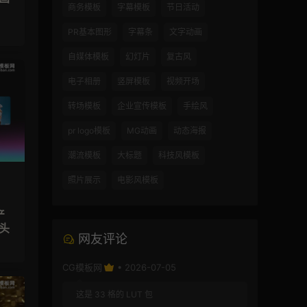
商务模板
字幕模板
节日活动
PR基本图形
字幕条
文字动画
自媒体模板
幻灯片
复古风
电子相册
竖屏模板
视频开场
转场模板
企业宣传模板
手绘风
pr logo模板
MG动画
动态海报
潮流模板
大标题
科技风模板
照片展示
电影风模板
产
头
网友评论
CG模板网
• 2026-07-05
这是 33 格的 LUT 包