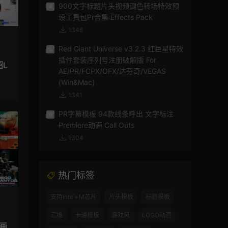
900文字标题片头视频调色转场特效预
4
设工具包Pr合集 Effects Pack
1348
Red Giant Universe v3.2.3 红巨星特效
5
插件套装序列号注册破解版 For
绍L
AE/PR/FCPX/OFX/达芬奇/VEGAS
(Win&Mac)
1341
PR字幕模板 94款线条呼出 文字标注
6
Premiere动画 Call Outs
1304
热门标签
支持Intel+M芯片
片头模板
标题模板
三维
卡通模板
游戏风
LOGO动画
动画