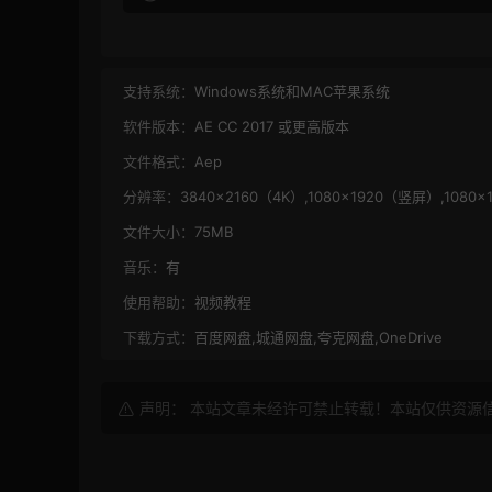
支持系统：
Windows系统和MAC苹果系统
软件版本：
AE CC 2017 或更高版本
文件格式：
Aep
分辨率：
3840×2160（4K）,1080×1920（竖屏）,1080
文件大小：
75MB
音乐：
有
使用帮助：
视频教程
下载方式：
百度网盘,城通网盘,夸克网盘,OneDrive
声明： 本站文章未经许可禁止转载！本站仅供资源