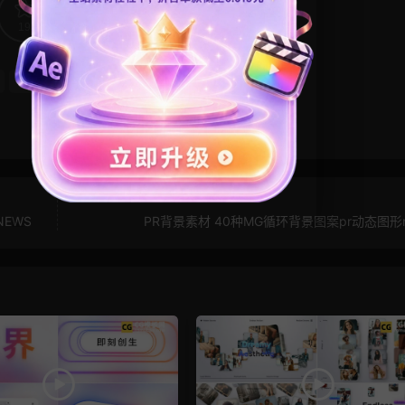
19
0
潮流模板
NEWS
PR背景素材 40种MG循环背景图案pr动态图形m