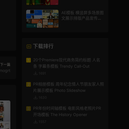
传视频相册
AE模板 横竖屏多场景图
文展示排版产品宣传视
频
下载排行
20个Premiere现代商务简约标题 人名
1
下一篇
条 字幕条模板 Trendy Call-Out
ogrt
1691
PR相册模板 周年纪念情人节朋友家人照
2
片展示模板 Photo Slideshow
1630
PR年份时间轴模板 电影风格老照片PR
3
开场模板 The History Opener
1557