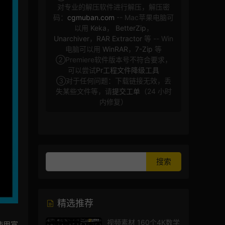
对专业的解压软件进行解压，解压密
码：
cgmuban.com
-- Mac苹果电脑可
以用
Keka
，
BetterZip
，
Unarchiver
，
RAR Extractor
等 -- Win
电脑可以用
WinRAR
，
7-Zip
等
②Premiere软件版本号不符合要求，
可以尝试
Pr工程文件降级工具
③对于任何问题：下载链接无效，丢
失某些文件等，请
提交工单
（24 小时
内修复）
精选推荐
视频素材 160个4K数学
使用富