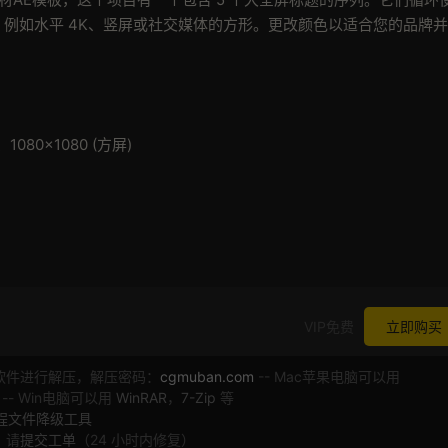
例如水平 4K、竖屏或社交媒体的方形。更改颜色以适合您的品牌
1080×1080 (方屏)
VIP免费
立即购买
软件进行解压，解压密码：
cgmuban.com
-- Mac苹果电脑可以用
 -- Win电脑可以用
WinRAR
，
7-Zip
等
工程文件降级工具
，请
提交工单
（24 小时内修复）