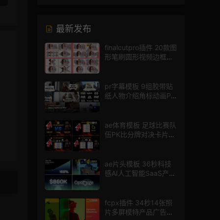
最新发布
finalcutpro插件 20款图
形笔刷圆形视频边框遮
罩fcpx片头插件
pr字幕模板 9组胶带贴
纸人物介绍角标动画PR
模版
ae体育模板 足球比赛队
伍PK比分牌对决卡片球
员介绍宣传视频AE模板
ae片头模板 36秒科技
感AI人工智能SaaS产品
图文数据展示宣传视频
AE模板
fcpx插件 34秒14张照
片多屏模特产品广告宣