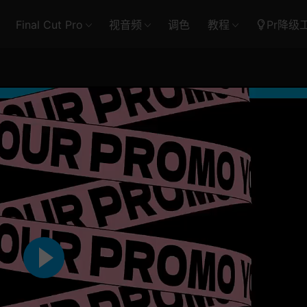
Final Cut Pro
视音频
调色
教程
Pr降级