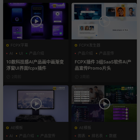
FCPX字幕
FCPX发生器
AI
UI
产品介绍
产品介绍
产品宣传
产品展示
10款科技感AI产品画中画渐变
FCPX插件 3组SaaS软件Ai产
浮窗UI界面fcpx插件
品宣传Promo片头
2周前
2周前
AE模板
AE模板
AI
产品介绍
产品宣传
图表
排名表
数据