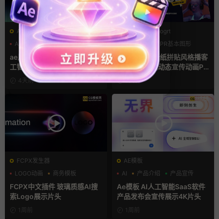
AE模板
PR基本图形mogrt
AI
产品介绍
产品宣传
LOGO动画
PR基本图形
复古风
ae片头模板 36秒科技感AI人
pr模板 做旧撕纸拼贴风格播客
工智能SaaS产品图文数据展示
节目开场介绍动态宣传动画PR
宣传视频AE模板
模版
4天前
6天前
FCPX发生器
AE模板
LOGO动画
商务模板
AI
产品介绍
产品宣传
支持Intel+M芯片
FCPX中文插件 玻璃质感AI搜
Ae模板 AI人工智能SaaS软件
索Logo展示片头
产品发布会宣传展示4K片头
1周前
1周前