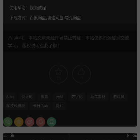
使用帮助：
视频教程
下载方式：
百度网盘,城通网盘,夸克网盘
声明： 本站文章未经许可禁止转载！本站仅供资源信息交流
学习， 版权说明
点此了解
！
15
0
8 bit
倒计时
像素
元旦
数字化
新年素材
游戏风
科技风模板
节日活动
霓虹
上一篇
下一篇