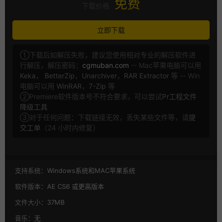
免费
下载价格
立即下载
①下载后如解压失败，建议您使用相对专业的解压软件进
行解压，解压密码：
cgmuban.com
-- Mac苹果电脑可以用
Keka
，
BetterZip
，
Unarchiver
，
RAR Extractor
等 -- Win
电脑可以用
WinRAR
，
7-Zip
等
②Premiere软件版本号不符合要求，可以尝试
Pr工程文件
降级工具
③对于任何问题：下载链接无效，丢失某些文件等，请
提
交工单
（24 小时内修复）
支持系统：
Windows系统和MAC苹果系统
软件版本：
AE CS6 或更高版本
文件大小：
37MB
音乐：
无