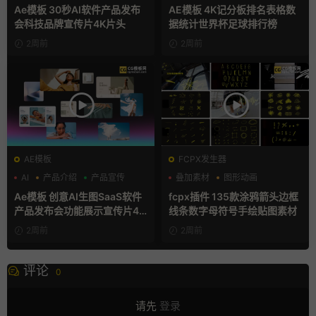
Ae模板 30秒AI软件产品发布
AE模板 4K记分板排名表格数
会科技品牌宣传片4K片头
据统计世界杯足球排行榜
2周前
2周前
AE模板
FCPX发生器
AI
产品介绍
产品宣传
叠加素材
图形动画
手绘风
Ae模板 创意AI生图SaaS软件
fcpx插件 135款涂鸦箭头边框
产品发布会功能展示宣传片4K
线条数字母符号手绘贴图素材
片头
2周前
2周前
评论
0
请先
登录