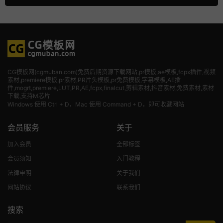
CG模板网(cgmuban.com)免费后期资源下载网站,pr模板,ae模板,fcpx插件,视频
素材
,premiere模板,pr素材,PR片头模板,pr免费模板,字幕模板,AE插
件,mogrt,premiere,LUT,PR,AE,fcpx,finalcut,剪辑素材,抖音素材,免费素材,素材
下载,支持M芯片
Windows 使用 Ctrl + D，Mac 使用 Command + D，即可收藏网站
会员服务
关于
加入会员
全部标签
会员须知
入门教程
法律申明
关于我们
网站协议
联系我们
搜索