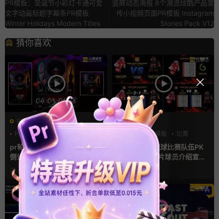
PR模板：圣诞节小彩灯卡通可爱
竖屏动态海报 8个潮流炫酷产品宣
文字动画标题字幕条PR模板
传小视频页面PR模板 Instagram
Winter Holidays Modern Titles
Stories Pack V12
猜你喜欢
PR基本图形mogrt
AE模板
PR基本图形
三维
倒计时
分数
字幕模板
比赛
pr轮播模板 方屏竖屏4K展示
ae体育模板 足球比赛队伍PK
倒计时轮播图PR模版
比分牌对决卡片球员介绍宣传
视频AE模板
10小时前
3天前