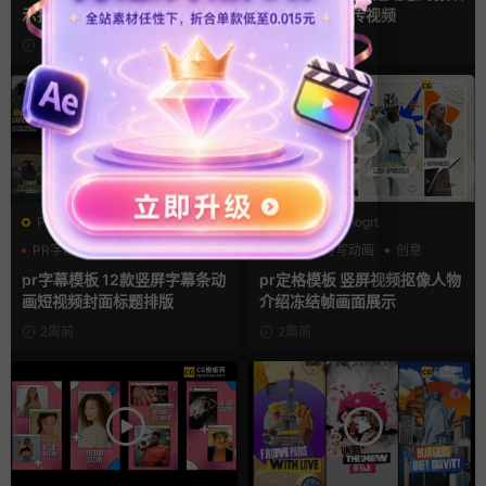
示排版产品宣传视频
动预告推广宣传视频
5天前
2周前
PR基本图形mogrt
PR基本图形mogrt
PR字幕模板
VLOG
人物定格特写动画
创意
人物介绍
动态海报
pr字幕模板 12款竖屏字幕条动
pr定格模板 竖屏视频抠像人物
画短视频封面标题排版
介绍冻结帧画面展示
2周前
2周前