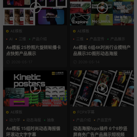
AE模板
AE模板
AI
三维
产品介绍
三维
产品宣传
产品展示
Ae模板 25秒照片旋转轮播卡
Ae模板 6组4K时尚行业模特产
点快剪产品展示
品展示3D图形动态海报
2026-05-17
2026-05-14
AE模板
FCPX字幕
动力学
动态海报
抽象
产品介绍
产品宣传
产品展示
Ae模板 15组时尚动态海报循
动态海报fcpx插件 6个8秒竖
环滚动文字字幕
屏商务广告产品展示短视频