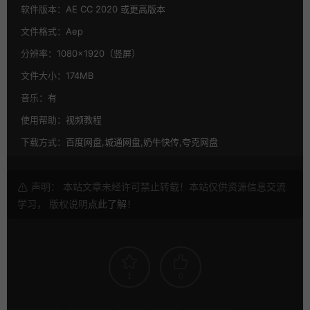
软件版本：
AE CC 2020 或更高版本
文件格式：
Aep
分辨率：
1080×1920（竖屏）
文件大小：
174MB
音乐：
有
使用帮助：
视频教程
下载方式：
百度网盘,城通网盘,奶牛快传,夸克网盘
声明： 本站文章未经许可禁止转载！本站仅供资源信息交流
学习， 版权说明
点此了解
！
1
0