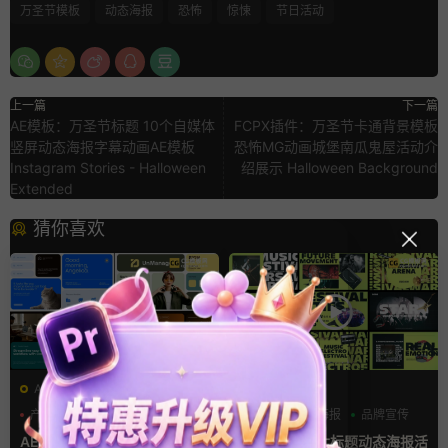
万圣节模板
动态海报
恐怖
惊悚
节日活动
上一篇
下一篇
AE模板：万圣节标题 10个自媒体
FCPX插件：万圣节卡通背景模板
竖屏动态海报字幕动画AE模板
恐怖MG动画城堡南瓜鬼屋活动介
Instagram Stories - Halloween
绍展示 Halloween Background
Extended
猜你喜欢
AE模板
AE模板
产品介绍
产品宣传
创意
动态海报
品牌宣传
产品展示
AE模板 横竖屏多场景图文展
Ae模板 卡点大标题动态海报活