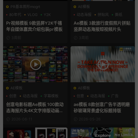
PR基本图形mogrt
AE模板
80年代
VLOG
Y2K
动态海报
拼贴风
撕纸
Pr视频模板 9款竖屏Y2K千禧
Ae模板 3款旅行度假照片拼贴
年自媒体嘉宾介绍包装pr模板
竖屏动态海报短视频片头
3周前
3周前
AE模板
AE模板
创意
动态海报
字幕模板
创意
动态海报
广告
创意电影标题Ae模板 100款动
ae模板 8款创意广告半透明磨
态海报片头4K文字排版动画A
砂玻璃背景虚化标题排版
E模版
2026-06-11
2026-05-26