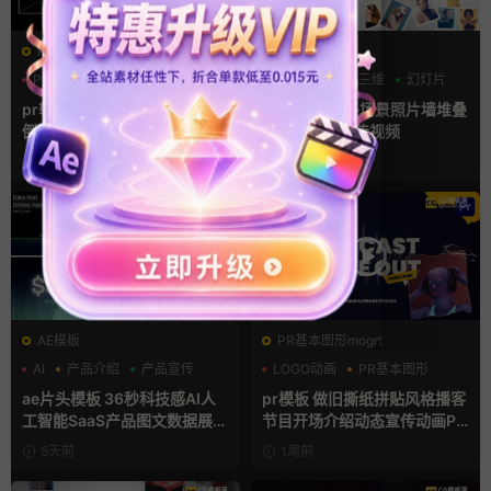
PR基本图形mogrt
AE模板
PR基本图形
三维
倒计时
LOGO动画
三维
幻灯片
pr轮播模板 方屏竖屏4K展示
ae相册模板 多场景照片墙堆叠
倒计时轮播图PR模版
画廊幻灯片宣传视频
1天前
2天前
AE模板
PR基本图形mogrt
AI
产品介绍
产品宣传
LOGO动画
PR基本图形
复古风
ae片头模板 36秒科技感AI人
pr模板 做旧撕纸拼贴风格播客
工智能SaaS产品图文数据展示
节目开场介绍动态宣传动画PR
宣传视频AE模板
模版
5天前
1周前