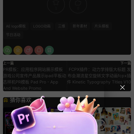
1
0
AE logo模板
LOGO动画
三维
新年素材
片头模板
节日活动
上一篇
下一篇
PR模板：应用程序网站展示模板
FCPX插件：动力学排版大标题 发
游戏公司宣传产品展示ipad平板动
布会潮流星空旋转文字动画fcpx插
态样机PR模板 Pad Pro - App
件 Kinetic Typography Titles V10
And Website Promo
猜你喜欢