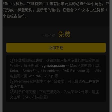
Effects 模板。它具有数百个带有附带元素的动态圣诞小玩意。它
们形成一棵圣诞树，显示您的徽标。它包含 2 个文本占位符和 1
个徽标占位符。
免费
下载价格
立即下载
①下载后如解压失败，建议您使用相对专业的解压软件进
行解压，解压密码：
cgmuban.com
-- Mac苹果电脑可以用
Keka
，
BetterZip
，
Unarchiver
，
RAR Extractor
等 -- Win
电脑可以用
WinRAR
，
7-Zip
等
②Premiere软件版本号不符合要求，可以尝试
Pr工程文件
降级工具
③对于任何问题：下载链接无效，丢失某些文件等，请
提
交工单
（24 小时内修复）