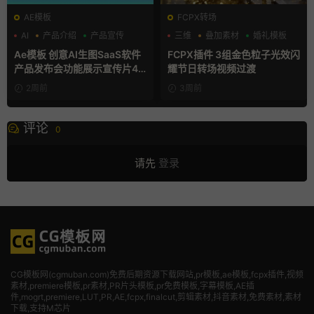
AE模板
FCPX转场
AI
产品介绍
产品宣传
三维
叠加素材
婚礼模板
Ae模板 创意AI生图SaaS软件
FCPX插件 3组金色粒子光效闪
产品发布会功能展示宣传片4K
耀节日转场视频过渡
片头
2周前
3周前
评论
0
请先
登录
CG模板网(cgmuban.com)免费后期资源下载网站,pr模板,ae模板,fcpx插件,视频
素材
,premiere模板,pr素材,PR片头模板,pr免费模板,字幕模板,AE插
件,mogrt,premiere,LUT,PR,AE,fcpx,finalcut,剪辑素材,抖音素材,免费素材,素材
下载,支持M芯片