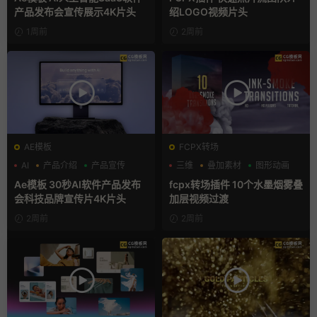
产品发布会宣传展示4K片头
绍LOGO视频片头
1周前
2周前
AE模板
FCPX转场
AI
产品介绍
产品宣传
三维
叠加素材
图形动画
Ae模板 30秒AI软件产品发布
fcpx转场插件 10个水墨烟雾叠
会科技品牌宣传片4K片头
加层视频过渡
2周前
2周前