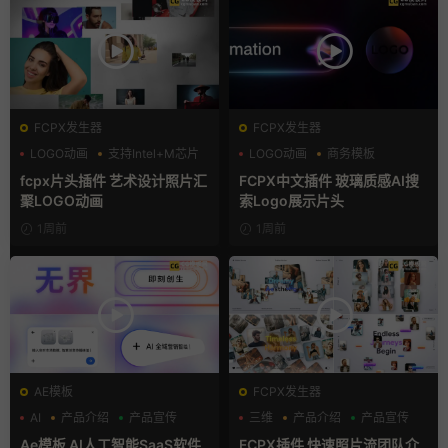
FCPX发生器
FCPX发生器
LOGO动画
支持Intel+M芯片
LOGO动画
商务模板
汇聚
支持Intel+M芯片
fcpx片头插件 艺术设计照片汇
FCPX中文插件 玻璃质感AI搜
聚LOGO动画
索Logo展示片头
1周前
1周前
AE模板
FCPX发生器
AI
产品介绍
产品宣传
三维
产品介绍
产品宣传
Ae模板 AI人工智能SaaS软件
FCPX插件 快速照片流团队介