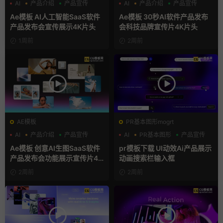
AI
产品介绍
产品宣传
AI
产品介绍
产品宣传
Ae模板 AI人工智能SaaS软件
Ae模板 30秒AI软件产品发布
产品发布会宣传展示4K片头
会科技品牌宣传片4K片头
1周前
2周前
AE模板
PR基本图形mogrt
AI
产品介绍
产品宣传
AI
PR基本图形
产品宣传
Ae模板 创意AI生图SaaS软件
pr模板下载 UI动效Ai产品展示
产品发布会功能展示宣传片4K
动画搜索栏输入框
片头
2周前
2周前