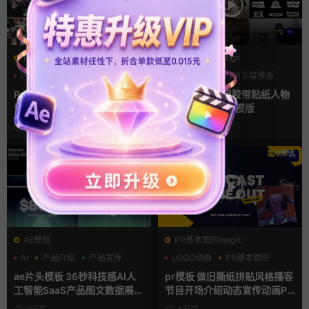
PR基本图形mogrt
PR基本图形mogrt
PR基本图形
企业宣传模板
PR基本图形
PR字幕模板
幻灯片
人物介绍
Pr视频模板 10款3D空间多屏
pr字幕模板 9组胶带贴纸人物
切换开场相册视频展示照片墙
介绍角标动画PR模版
pr模板
9小时前
1天前
AE模板
PR基本图形mogrt
AI
产品介绍
产品宣传
LOGO动画
PR基本图形
复古风
ae片头模板 36秒科技感AI人
pr模板 做旧撕纸拼贴风格播客
工智能SaaS产品图文数据展示
节目开场介绍动态宣传动画PR
宣传视频AE模板
模版