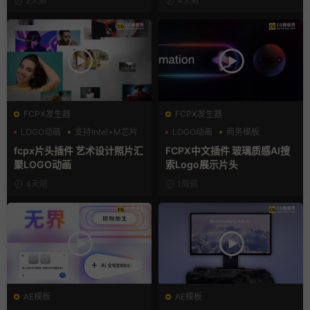
2天前
4天前
FCPX发生器
FCPX发生器
LOGO动画
支持Intel+M芯片
LOGO动画
商务模板
汇聚
支持Intel+M芯片
fcpx片头插件 艺术设计照片汇
FCPX中文插件 玻璃质感AI搜
聚LOGO动画
索Logo展示片头
4天前
1周前
AE模板
AE模板