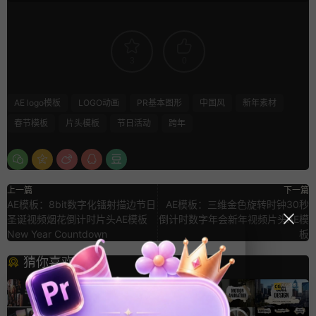
3
0
AE logo模板
LOGO动画
PR基本图形
中国风
新年素材
春节模板
片头模板
节日活动
跨年
上一篇
下一篇
AE模板：8bit数字化镭射描边节日
AE模板：三维金色旋转时钟30秒
圣诞视频烟花倒计时片头AE模板
倒计时数字年会新年视频片头AE模
New Year Countdown
板
猜你喜欢