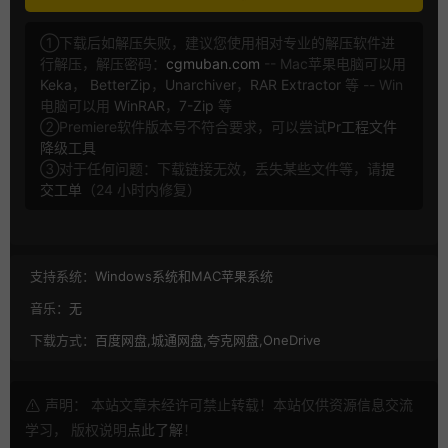
①下载后如解压失败，建议您使用相对专业的解压软件进
行解压，解压密码：
cgmuban.com
-- Mac苹果电脑可以用
Keka
，
BetterZip
，
Unarchiver
，
RAR Extractor
等 -- Win
电脑可以用
WinRAR
，
7-Zip
等
②Premiere软件版本号不符合要求，可以尝试
Pr工程文件
降级工具
③对于任何问题：下载链接无效，丢失某些文件等，请
提
交工单
（24 小时内修复）
支持系统：
Windows系统和MAC苹果系统
音乐：
无
下载方式：
百度网盘,城通网盘,夸克网盘,OneDrive
声明： 本站文章未经许可禁止转载！本站仅供资源信息交流
学习， 版权说明
点此了解
！