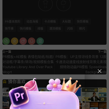
14
0
PR基本图形
动态海报
卡点模板
大标题
快剪模板
快节奏
快闪模板
排版
潮流模板
闪烁
频闪
上一篇
下一篇
PR模板+AE模板 表情包贴纸/标题/
PR模板：UP主惊讶线条背景 12款
对话框/字幕条/转场/视频模板合集
卡通流动速度线放射线背景元素视
Youtube Library And Over Pack
频特效动画PR模板 Speedlines
Mogrt
Backgrounds
猜你喜欢