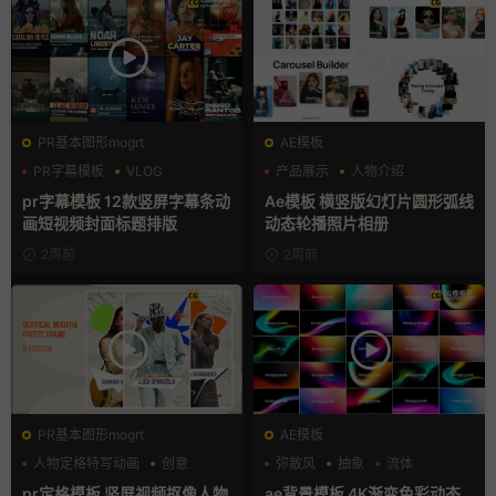
PR基本图形mogrt
AE模板
PR字幕模板
VLOG
产品展示
人物介绍
人物介绍
团队介绍
pr字幕模板 12款竖屏字幕条动
Ae模板 横竖版幻灯片圆形弧线
画短视频封面标题排版
动态轮播照片相册
2周前
2周前
PR基本图形mogrt
AE模板
人物定格特写动画
创意
弥散风
抽象
流体
动态海报
pr定格模板 竖屏视频抠像人物
ae背景模板 4K渐变色彩动态