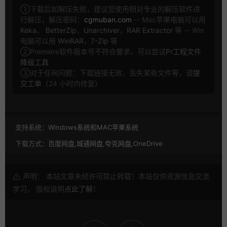
①下载后如解压失败，建议您使用相对专业的解压软件进
行解压，解压密码：
cgmuban.com
-- Mac苹果电脑可以用
Keka
，
BetterZip
，
Unarchiver
，
RAR Extractor
等 -- Win
电脑可以用
WinRAR
，
7-Zip
等
②Premiere软件版本号不符合要求，可以尝试
Pr工程文件
降级工具
③对于任何问题：下载链接无效，丢失某些文件等，请
提
交工单
（24 小时内修复）
支持系统：
Windows系统和MAC苹果系统
下载方式：
百度网盘,城通网盘,夸克网盘,OneDrive
声明： 本站文章未经许可禁止转载！本站仅供资源信息交流
学习， 版权说明
点此了解
！