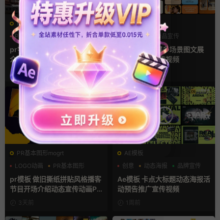
PR基本图形mogrt
AE模板
PR基本图形
PR字幕模板
产品介绍
产品宣传
人物介绍
产品展示
pr字幕模板 9组胶带贴纸人物
AE模板 横竖屏多场景图文展
介绍角标动画PR模版
示排版产品宣传视频
10小时前
2天前
PR基本图形mogrt
AE模板
LOGO动画
PR基本图形
创意
动态海报
品牌宣传
复古风
pr模板 做旧撕纸拼贴风格播客
Ae模板 卡点大标题动态海报活
节目开场介绍动态宣传动画PR
动预告推广宣传视频
模版
3天前
1周前