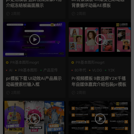
介绍冻结帧画面展示
背景循环动画AE模板
2周前
2周前
PR基本图形mogrt
PR基本图形mogrt
AI
PR基本图形
产品宣传
80年代
VLOG
Y2K
pr模板下载 UI动效Ai产品展示
Pr视频模板 9款竖屏Y2K千禧
动画搜索栏输入框
年自媒体嘉宾介绍包装pr模板
2周前
2周前