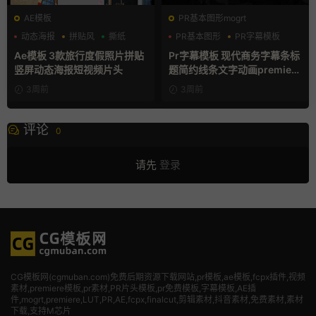
AE模板
PR基本图形mogrt
动态海报
拼贴风
撕纸
PR基本图形
PR字幕模板
商务模板
Ae模板 3款旅行度假照片拼贴
Pr字幕模板 现代商务字幕条标
竖屏动态海报短视频片头
题简约线条文字动画premiere
模板
3周前
3周前
评论
0
请先
登录
CG模板网(cgmuban.com)免费后期资源下载网站,pr模板,ae模板,fcpx插件,视频
素材
,premiere模板,pr素材,PR片头模板,pr免费模板,字幕模板,AE插
件,mogrt,premiere,LUT,PR,AE,fcpx,finalcut,剪辑素材,抖音素材,免费素材,素材
下载,支持M芯片