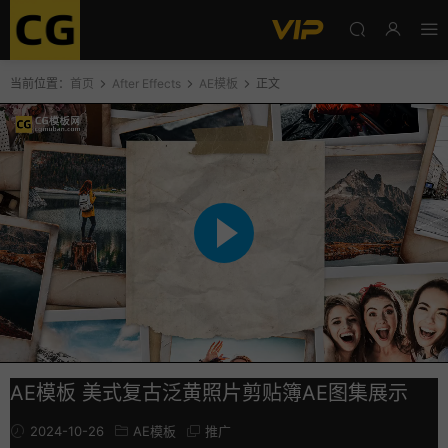
当前位置：
首页
After Effects
AE模板
正文
AE模板 美式复古泛黄照片剪贴簿AE图集展示
2024-10-26
AE模板
推广