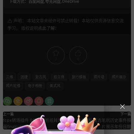
下载方式：
百度网盘,夸克网盘,OneDrive
声明： 本站文章未经许可禁止转载！本站仅供资源信息交流
学习， 版权说明
点此了解
！
2
0
三维
团建
复古风
拍立得
旅行模板
照片墙
照片展示
照片轮播
电子相册
美式风
上一篇
下一篇
fcpx转场插件 8组褶皱折纸转场动
pr时间线模板 复古笔刷历史事件照
画finalcutpro模板
片展示年份日期