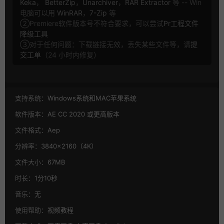
Keka
，
BetterZip
，
Unarchiver
，
RAR Extractor
等 -- Win
电脑可以用
WinRAR
，
7-Zip
等
②Premiere软件版本号不符合要求，可以尝试
Pr工程文件
降级工具
③对于任何问题：下载链接无效，丢失某些文件等，请
提
交工单
（24 小时内修复）
支持系统：
Windows系统和MAC苹果系统
软件版本：
AE CC 2020 或更高版本
文件格式：
Aep
分辨率：
3840×2160（4K）
文件大小：
67MB
时长：
1分10秒
音乐：
无
使用帮助：
视频教程