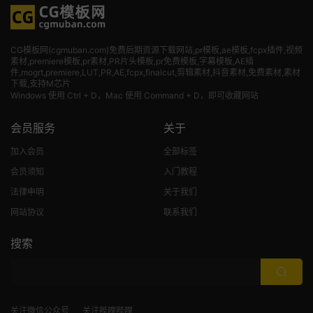
CG模板网(cgmuban.com)免费后期资源下载网站,pr模板,ae模板,fcpx插件,视频
素材
,premiere模板,pr素材,PR片头模板,pr免费模板,字幕模板,AE插
件,mogrt,premiere,LUT,PR,AE,fcpx,finalcut,剪辑素材,抖音素材,免费素材,素材
下载,支持M芯片
Windows 使用 Ctrl + D，Mac 使用 Command + D，即可收藏网站
会员服务
关于
加入会员
全部标签
会员须知
入门教程
法律申明
关于我们
网站协议
联系我们
搜索
关注微信公众号
关注哔哩哔哩