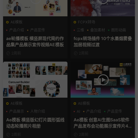
AE模板
FCPX转场
产品介绍
产品宣传
三维
叠加素材
图形动画
产品展示
ae轮播模板 横竖屏现代简约作
fcpx转场插件 10个水墨烟雾叠
品集产品展示宣传视频AE模板
加层视频过渡
2周前
2周前
AE模板
AE模板
产品展示
人物介绍
AI
产品介绍
产品宣传
团队介绍
Ae模板 横竖版幻灯片圆形弧线
Ae模板 创意AI生图SaaS软件
动态轮播照片相册
产品发布会功能展示宣传片4K
片头
2周前
2周前