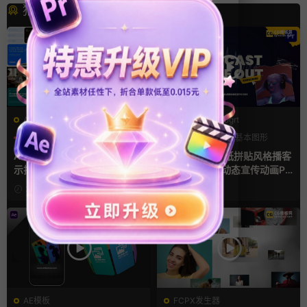
猜你喜欢
AE模板
PR基本图形mogrt
产品介绍
产品宣传
LOGO动画
PR基本图形
产品展示
复古风
AE模板 横竖屏多场景图文展
pr模板 做旧撕纸拼贴风格播客
示排版产品宣传视频
节目开场介绍动态宣传动画PR
模版
2天前
3天前
AE模板
FCPX发生器