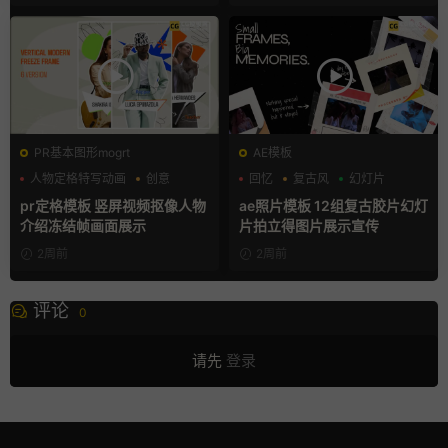
PR基本图形mogrt
AE模板
人物定格特写动画
创意
回忆
复古风
幻灯片
动态海报
pr定格模板 竖屏视频抠像人物
ae照片模板 12组复古胶片幻灯
介绍冻结帧画面展示
片拍立得图片展示宣传
2周前
2周前
评论
0
请先
登录