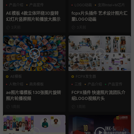
产品介绍
产品宣传
LOGO动画
支持Intel+M芯片
产品展示
汇聚
AE模板 4款立体环绕3D旋转
fcpx片头插件 艺术设计照片汇
幻灯片竖屏照片轮播放大展示
聚LOGO动画
3天前
3天前
AE模板
FCPX发生器
人物介绍
商务模板
三维
产品介绍
产品宣传
幻灯片
ae照片墙模板 130张图片旋转
FCPX插件 快速照片流团队介
照片轮播视频
绍LOGO视频片头
1周前
1周前