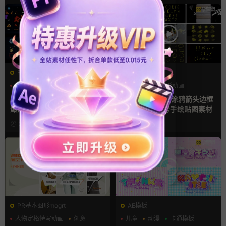
FCPX发生器
FCPX发生器
卡通模板
图形动画
叠加素材
图形动画
手绘风
手绘风
FCPX插件 58组2D手绘Flash
fcpx插件 135款涂鸦箭头边框
爆炸火焰能量特效
线条数字母符号手绘贴图素材
2周前
3周前
PR基本图形mogrt
AE模板
人物定格特写动画
创意
儿童
动漫
卡通模板