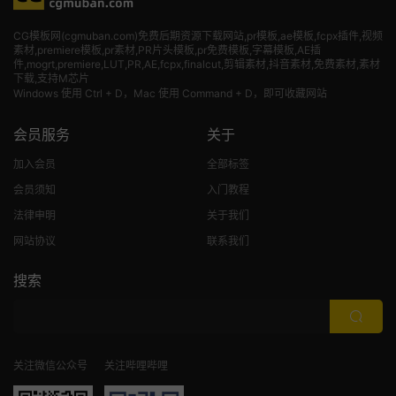
CG模板网(cgmuban.com)免费后期资源下载网站,pr模板,ae模板,fcpx插件,视频
素材
,premiere模板,pr素材,PR片头模板,pr免费模板,字幕模板,AE插
件,mogrt,premiere,LUT,PR,AE,fcpx,finalcut,剪辑素材,抖音素材,免费素材,素材
下载,支持M芯片
Windows 使用 Ctrl + D，Mac 使用 Command + D，即可收藏网站
会员服务
关于
加入会员
全部标签
会员须知
入门教程
法律申明
关于我们
网站协议
联系我们
搜索
关注微信公众号
关注哔哩哔哩