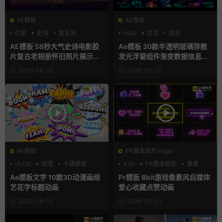
AE模板
AE模板
历史
史诗
复古风
HUD
交互
信息
AE模板 58秒大气史诗电影胶
Ae模板 30款半透明玻璃弥散
片复古老相册怀旧照片展示动
发光浮窗组件渐变数据信息图
画
表卡片
2026-06-26
2026-06-22
AE模板
PR基本图形mogrt
VLOG
动漫
卡通模板
8 bit
PR基本图形
像素
Ae模板文字 10款3D动漫画综
Pr模板 8bit游戏像素风自媒体
艺花字标题动画
爱心收藏点赞动画
2026-06-16
2026-06-01