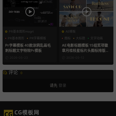
PR基本图形mogrt
AE模板
PR基本图形
PR字幕模板
图标
大标题
文字动画
创意
Pr字幕模板 40款涂鸦乱画毛
AE电影标题模板 15组奖项徽
刺标题文字特效Pr模板
章月桂枝星标片头图标排版元
素
2026-05-23
2026-05-12
评论
0
请先
登录