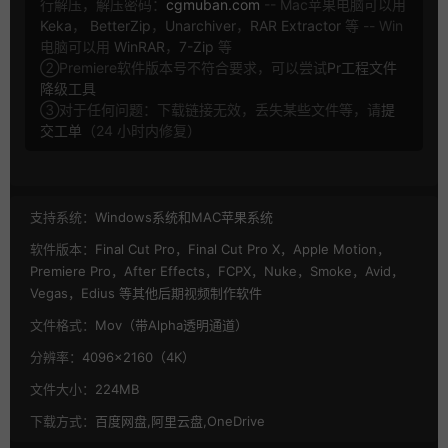
行解压，解压密码：
cgmuban.com
-- Mac苹果电脑可以用
Keka
，
BetterZip
，
Unarchiver
，
RAR Extractor
等 -- Win
电脑可以用
WinRAR
，
7-Zip
等
②Premiere软件版本号不符合要求，可以尝试
Pr工程文件
降级工具
③对于任何问题：下载链接无效，丢失某些文件等，请
提
交工单
（24 小时内修复）
支持系统：
Windows系统和MAC苹果系统
软件版本：
Final Cut Pro，Final Cut Pro X，Apple Motion，
Premiere Pro，After Effects，FCPX，Nuke，Smoke，Avid，
Vegas，Edius 等其他后期视频制作软件
文件格式：
Mov（带Alpha透明通道）
分辨率：
4096×2160（4K）
文件大小：
224MB
下载方式：
百度网盘,阿里云盘,OneDrive