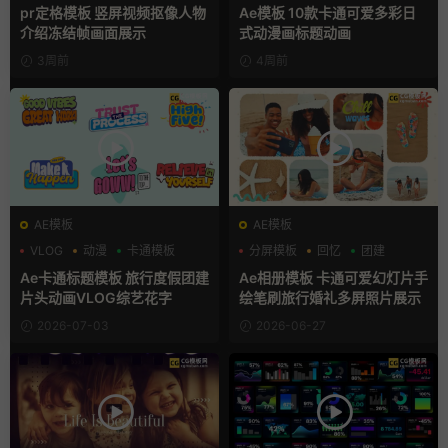
动态海报
pr定格模板 竖屏视频抠像人物
Ae模板 10款卡通可爱多彩日
介绍冻结帧画面展示
式动漫画标题动画
3周前
4周前
AE模板
AE模板
VLOG
动漫
卡通模板
分屏模板
回忆
团建
Ae卡通标题模板 旅行度假团建
Ae相册模板 卡通可爱幻灯片手
片头动画VLOG综艺花字
绘笔刷旅行婚礼多屏照片展示
2026-07-03
2026-06-27