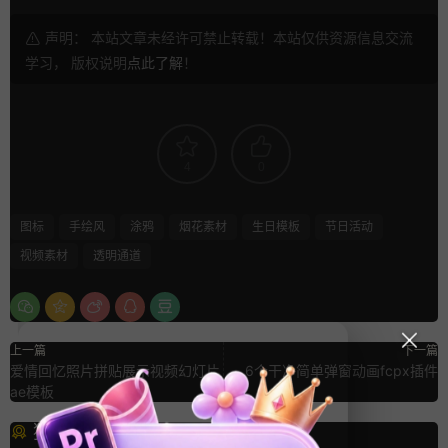
声明： 本站文章未经许可禁止转载！本站仅供资源信息交流
学习， 版权说明
点此了解
！
4
0
图标
手绘风
涂鸦
烟花素材
生日模板
节日活动
视频素材
透明通道
上一篇
下一篇
爱情回忆照片拼贴展示视频幻灯片
6个干净简单弹窗动画fcpx插件
ae模板
猜你喜欢