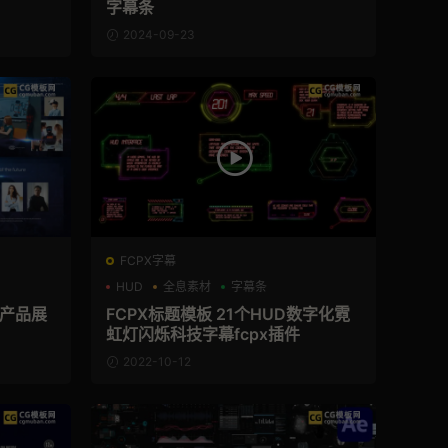
字幕条
2024-09-23
FCPX字幕
HUD
全息素材
字幕条
/产品展
FCPX标题模板 21个HUD数字化霓
虹灯闪烁科技字幕fcpx插件
2022-10-12