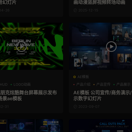
册幻灯片
画动漫竖屏视频转场动画
04-26
2025-12-15
AE模板
HUD
LOGO动画
产品介绍
产品宣传
产品展示
博朋克炫酷舞台屏幕展示发布
AE模板 公司宣传/商务演示
场景ae模板
示数字幻灯片
12-31
2023-09-07