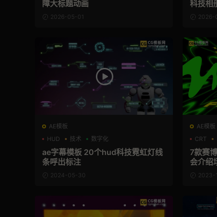
障大标题动画
科技相
2026-05-01
2026-
AE模板
AE模板
HUD
技术
数字化
CRT
ae字幕模板 20个hud科技霓虹灯线
7款赛
条呼出标注
会介绍
2024-05-30
2023-