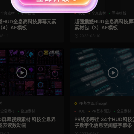
AE模板
全息素材
军事模板
HUD
全息素材
军事模板
撼HUD全息高科技屏幕元素
超强震撼HUD全息高科技屏
（4）AE模板
素材包（3）AE模板
08-11
2022-08-10
材
PR基本图形mogrt
全息素材
叠加素材
HUD
PR基本图形
全息素材
UD屏幕视频素材 科技全息界
PR线条呼出 34个HUD科
图表读数动画
子数字化信息空间感字幕条
07-13
2022-06-11