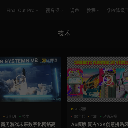
Final Cut Pro
视音频
调色
教程
Pr降级
技术
AE模板
板
幻灯片
技术
80年代
Y2K
动态海报
板 商务游戏未来数字化网络高
Ae模版 复古Y2K创意拼贴