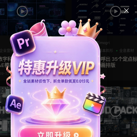
PR基本图形mogrt
企业宣传模板
商务模板
HUD
PR基本图形
全息素材
数字科技技术集成线路幻灯
pr指示线条呼出 35个定点
AE模板
说明文字动画排版
09-12
2022-08-24