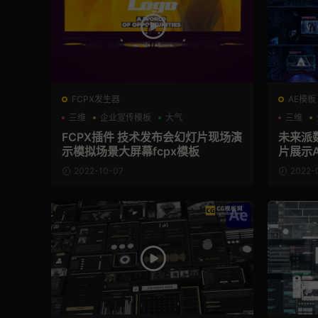
FCPX发生器
AE模板
三维
企业宣传模板
大气
三维
FCPX插件 技术发布会幻灯片现场演
未来派
示模拟场景大屏幕fcpx模板
片展示
2022-10-07
2022-