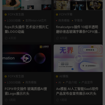
FCPX发生器
FCPX字幕
LOGO动画
支持Intel+M芯片
商务模板
字幕条
汇聚
字幕模板
fcpx片头插件 艺术设计照片汇
finalcutpro插件 10组半透明
聚LOGO动画
磨砂液态玻璃字幕条FCPX插
件
4天前
6天前
FCPX发生器
AE模板
LOGO动画
商务模板
AI
产品介绍
产品宣传
支持Intel+M芯片
FCPX中文插件 玻璃质感AI搜
Ae模板 AI人工智能SaaS软件
索Logo展示片头
产品发布会宣传展示4K片头
1周前
1周前