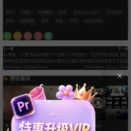
医疗
字幕条
字幕模板
技术
支持Intel+M芯片
文字动画
新冠
标题模板
疫情
病毒
科学
科技风模板
上一篇
下一篇
AE模板：万圣节活动海报 5个恐怖
FCPX插件：万圣节荧光标题 霓虹
哥特动态竖屏南瓜骷髅动画AE模板
灯潮流酒吧夜店活动宣传文字动画
Halloween Stories Pack
Halloween Scary Titles
猜你喜欢
FCPX转场
PR基本图形mogrt