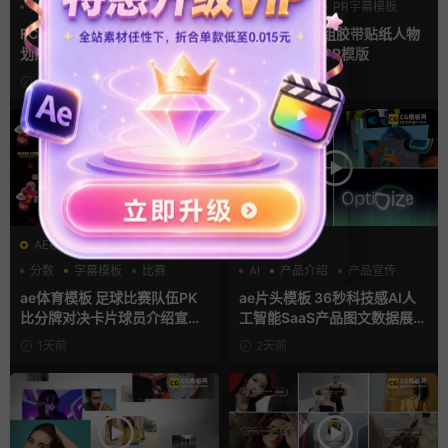
光效
复古风
PR基本图形
PR字幕模板
支持Intel+M芯片
人物介绍
FCPX转场插件 15组光效胶片
pr字幕模板 9组胶带贴纸人物
划痕复古视频过渡
介绍角标动画PR模版
10小时前
1天前
AE模板
AE模板
分数
字幕模板
比赛
AI
产品介绍
产品宣传
ae体育模板 足球比赛队伍PK
ae片头模板 36秒科技感AI人
比分牌对决卡片球员介绍宣传
工智能SaaS产品图文数据展示
视频AE模板
宣传视频AE模板
1天前
2天前