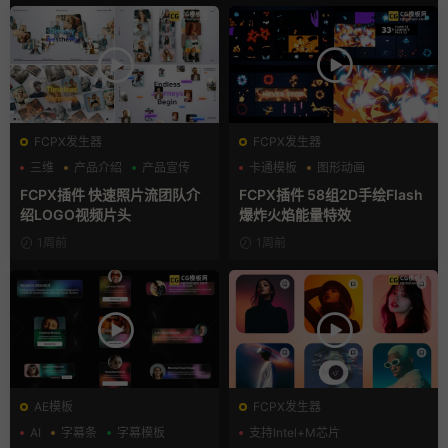
FCPX发生器
FCPX发生器
三维
产品介绍
产品宣传
卡通模板
图形动画
手绘风
FCPX插件 快速照片流团队介
FCPX插件 58组2D手绘Flash
绍LOGO视频片头
爆炸火焰能量特效
1周前
1周前
AE模板
FCPX发生器
AI
字幕条
字幕模板
支持Intel+M芯片