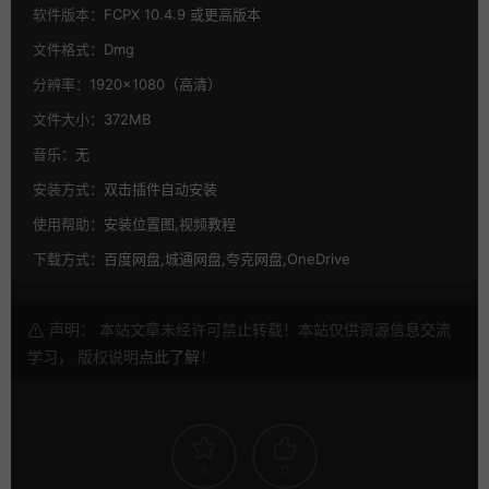
软件版本：
FCPX 10.4.9 或更高版本
文件格式：
Dmg
分辨率：
1920×1080（高清）
文件大小：
372MB
音乐：
无
安装方式：
双击插件自动安装
使用帮助：
安装位置图,视频教程
下载方式：
百度网盘,城通网盘,夸克网盘,OneDrive
声明： 本站文章未经许可禁止转载！本站仅供资源信息交流
学习， 版权说明
点此了解
！
6
0