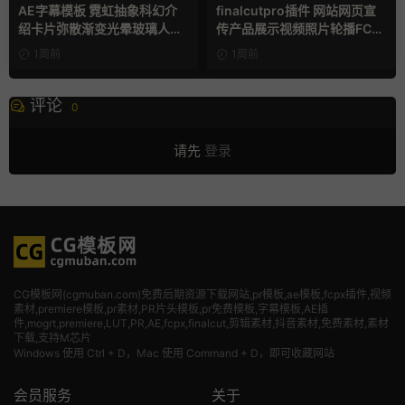
AE字幕模板 霓虹抽象科幻介
finalcutpro插件 网站网页宣
绍卡片弥散渐变光晕玻璃人名
传产品展示视频照片轮播FCP
条
X插件
1周前
1周前
评论
0
请先
登录
CG模板网(cgmuban.com)免费后期资源下载网站,pr模板,ae模板,fcpx插件,视频
素材
,premiere模板,pr素材,PR片头模板,pr免费模板,字幕模板,AE插
件,mogrt,premiere,LUT,PR,AE,fcpx,finalcut,剪辑素材,抖音素材,免费素材,素材
下载,支持M芯片
Windows 使用 Ctrl + D，Mac 使用 Command + D，即可收藏网站
会员服务
关于