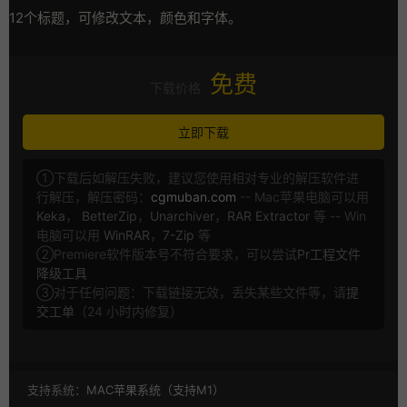
12个标题，可修改文本，颜色和字体。
免费
下载价格
立即下载
①下载后如解压失败，建议您使用相对专业的解压软件进
行解压，解压密码：
cgmuban.com
-- Mac苹果电脑可以用
Keka
，
BetterZip
，
Unarchiver
，
RAR Extractor
等 -- Win
电脑可以用
WinRAR
，
7-Zip
等
②Premiere软件版本号不符合要求，可以尝试
Pr工程文件
降级工具
③对于任何问题：下载链接无效，丢失某些文件等，请
提
交工单
（24 小时内修复）
支持系统：
MAC苹果系统（支持M1）