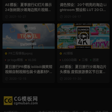
AE模板：夏季旅行幻灯片展示
调色预设：20个明亮的海边 Li
24张树荫沙滩海边照片视频回
ghtroom 预设和 LUT 20 Clea
忆展示 Summer Photo Slide
r Day Sparklestock
2021-10-27
2021-06-17
s
PR工程模板prproj
AE模板
pr logo模板
VLOG
LOGO动画
三维
团建
分屏模板
夏日旅行PR模板 bilibili搞笑短
AE模板：夏日旅行沙滩海边片
视频自制视频包装卡通素材PR
头模板 度假旅游景区节日宣传
剪辑模板 Summer Travel
介绍视频AE模板 Summer Be
2020-12-15
2020-11-30
ach Holiday Resort Party Ev
ent