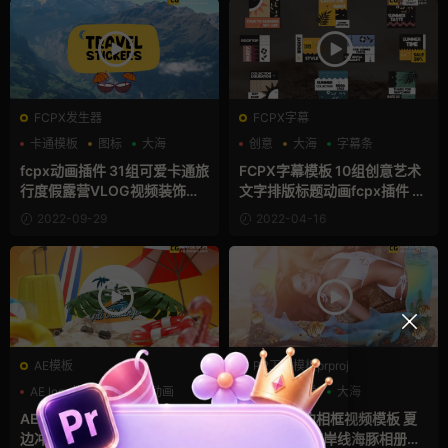
FCPX发生器
FCPX字幕
卡通模板
图标
大海
创意
大海
字幕条
fcpx动画插件 31组可爱卡通旅
FCPX字幕模板 10组创意艺术
行度假露营VLOG视频装饰贴
文字排版标题动画fcpx插件 S
纸动画FinalCutPro插件
ummer Time Sale
2022-09-29
2022-04-16
AE模板
PR工程模板prproj
AE logo模板
LOGO动画
三维
可爱
大海
儿童
AE模板：三维夏日度假沙滩海
PR模板 海边相框视频模板 夏
边冲浪厂标3D动画LOGO模板
天回忆实景海岸线海豚相册幻