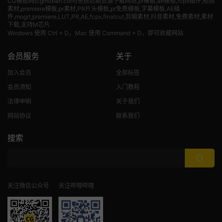
CG模板网(cgmuban.com)免费后期资源下载网站,pr模板,ae模板,fcpx插件,视频
素材
,premiere模板,pr素材,PR片头模板,pr免费模板,字幕模板,AE插
件,mogrt,premiere,LUT,PR,AE,fcpx,finalcut,剪辑素材,抖音素材,免费素材,素材
下载,支持M芯片
Windows 使用 Ctrl + D，Mac 使用 Command + D，即可收藏网站
会员服务
关于
加入会员
全部标签
会员须知
入门教程
法律申明
关于我们
网站协议
联系我们
搜索
关注微信公众号
关注哔哩哔哩