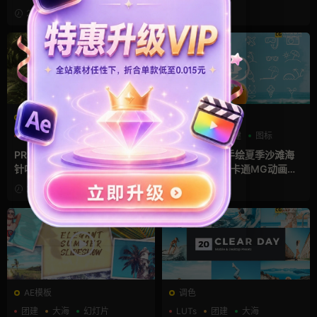
Summer Logo
灯片 Summer Memories Sli
2022-01-02
2021-12-23
deshow
PR工程模板prproj
FCPX字幕
LOGO动画
pr logo模板
卡通模板
团建
图标
三维
PR模板：夏季植物LOGO 热带
FCPX插件：手绘夏季沙滩海
针叶林绿叶草地草坪操场视频
边标题包模板 卡通MG动画旅
开场视频模板 Nature Reveal
行VLOG装饰贴图 Hand-Dra
2021-11-25
2021-10-29
wn Summer Titles Pack
AE模板
调色
团建
大海
幻灯片
LUTs
团建
大海