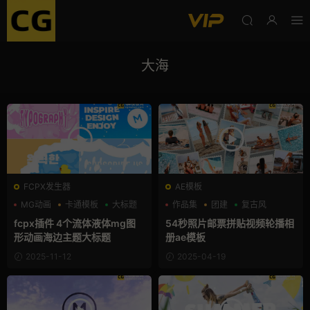
大海
FCPX发生器
AE模板
MG动画
卡通模板
大标题
作品集
团建
复古风
fcpx插件 4个流体液体mg图
54秒照片邮票拼贴视频轮播相
形动画海边主题大标题
册ae模板
2025-11-12
2025-04-19