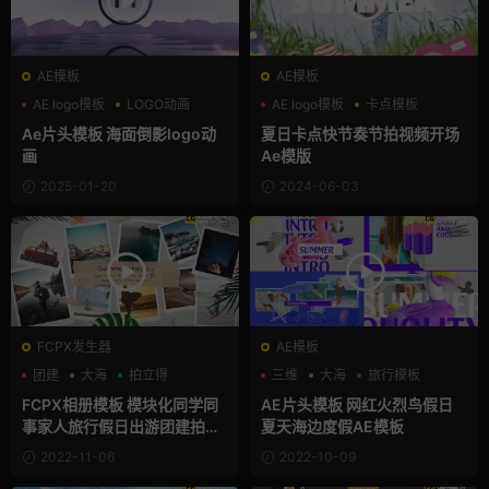
AE模板
AE模板
AE logo模板
LOGO动画
AE logo模板
卡点模板
三维
卡通模板
Ae片头模板 海面倒影logo动
夏日卡点快节奏节拍视频开场
画
Ae模版
2025-01-20
2024-06-03
FCPX发生器
AE模板
团建
大海
拍立得
三维
大海
旅行模板
FCPX相册模板 模块化同学同
AE片头模板 网红火烈鸟假日
事家人旅行假日出游团建拍立
夏天海边度假AE模板
得回忆
2022-11-06
2022-10-09