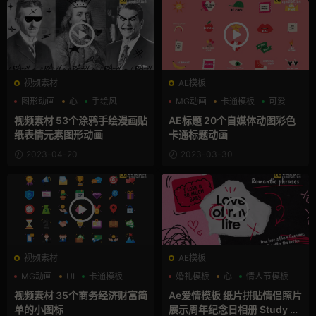
视频素材
AE模板
图形动画
心
手绘风
MG动画
卡通模板
可爱
视频素材 53个涂鸦手绘漫画贴
AE标题 20个自媒体动图彩色
纸表情元素图形动画
卡通标题动画
2023-04-20
2023-03-30
视频素材
AE模板
MG动画
UI
卡通模板
婚礼模板
心
情人节模板
视频素材 35个商务经济财富简
Ae爱情模板 纸片拼贴情侣照片
单的小图标
展示周年纪念日相册 Study U