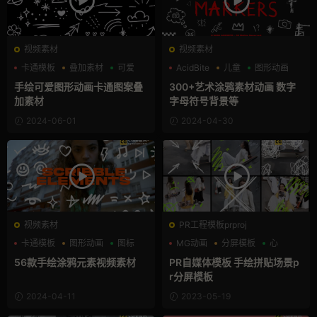
视频素材
视频素材
卡通模板
叠加素材
可爱
AcidBite
儿童
图形动画
手绘可爱图形动画卡通图案叠
300+艺术涂鸦素材动画 数字
加素材
字母符号背景等
2024-06-01
2024-04-30
视频素材
PR工程模板prproj
卡通模板
图形动画
图标
MG动画
分屏模板
心
56款手绘涂鸦元素视频素材
PR自媒体模板 手绘拼贴场景p
r分屏模板
2024-04-11
2023-05-19