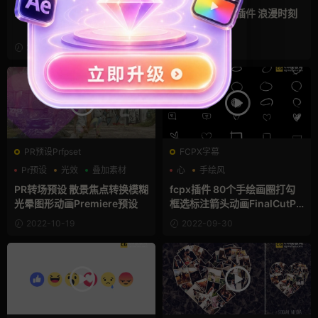
支持Intel+M芯片
Pr婚礼模板 3张婚礼邀请函卡
FCPX心形转场插件 浪漫时刻
回忆视频过渡
2023-02-06
2022-10-30
PR预设Prfpset
FCPX字幕
Pr预设
光效
叠加素材
心
手绘风
支持Intel+M芯片
PR转场预设 散景焦点转换模糊
fcpx插件 80个手绘画圈打勾
光晕图形动画Premiere预设
框选标注箭头动画FinalCutPr
o插件
2022-10-19
2022-09-30