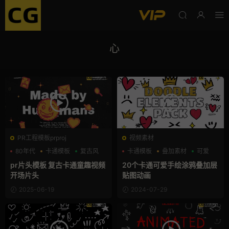
心
PR工程模板prproj
视频素材
80年代
卡通模板
复古风
卡通模板
叠加素材
可爱
pr片头模板 复古卡通童趣视频
20个卡通可爱手绘涂鸦叠加层
开场片头
贴图动画
2025-06-19
2024-07-29