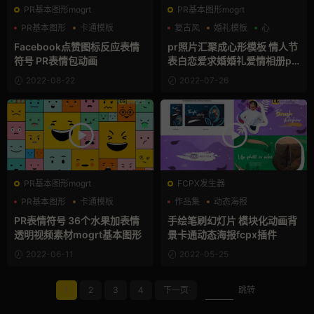
PR基本图形mogrt
PR基本图形mogrt
PR基本图形
卡通模板
复古风
婚礼模板
心
可爱
Facebook点赞图标反应表情
pr照片汇聚成心形模板 情人节
符号 PR表情包动画
表白恋爱求婚婚礼爱情相册pr
emiere模板
2022-08-22
2022-07-26
PR基本图形mogrt
FCPX发生器
PR基本图形
卡通模板
作品集
动态海报
可爱
卡通模板
PR表情符号 36个水果加表情
手绘笔刷幻灯片 模块化动画背
透明视频素材mogrt基本图形
景卡通动态海报fcpx插件
2022-06-11
2022-05-25
1
2
3
4
下一页
跳转