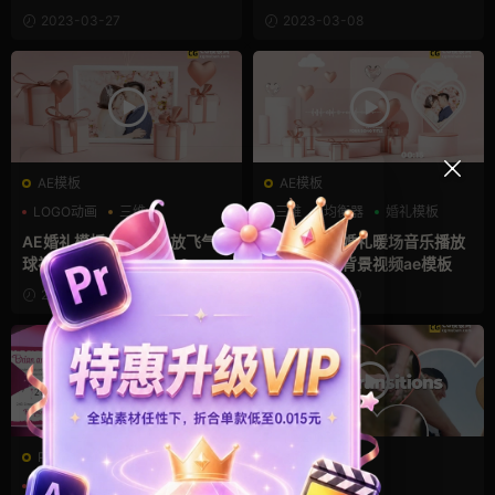
p Intro
2023-03-27
2023-03-08
AE模板
AE模板
LOGO动画
三维
三维
均衡器
婚礼模板
婚礼模板
AE婚礼模板 浪漫表白放飞气
情人节表白婚礼暖场音乐播放
球视频开场动画
波形均衡器背景视频ae模板
2023-02-25
2023-02-20
PR工程模板prproj
FCPX转场
三维
婚礼模板
心
婚礼模板
心