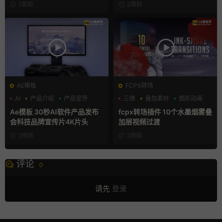
1周前
2周前
AE模板
FCPX转场
AI
产品介绍
产品宣传
三维
叠加素材
图形动画
Ae模板 30秒AI软件产品发布
fcpx转场插件 10个水墨烟雾叠
会科技品牌宣传片4K片头
加层视频过渡
2周前
2周前
评论
0
请先
登录