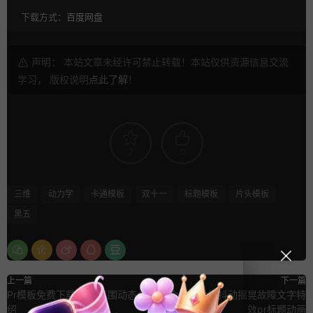
下载方式：
百度网盘
声明： 本站文章未经许可禁止转载！本站仅供资源信息交流
学习， 版权说明
点此了解
！
2
0
三维
动力学
卡通模板
双十一
标题模板
片头模板
黑五
上一篇
下一篇
Pr模板免费下载 街头氛围动态介
75个毛刺抽搐抖动摇晃故障文字特
绍
效pr标题动画