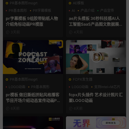
PR基本图形mogrt
AE模板
PR基本图形
PR字幕模板
AI
产品介绍
产品宣传
人物介绍
pr字幕模板 9组胶带贴纸人物
ae片头模板 36秒科技感AI人
介绍角标动画PR模版
工智能SaaS产品图文数据展示
宣传视频AE模板
3天前
4天前
PR基本图形mogrt
FCPX发生器
LOGO动画
PR基本图形
LOGO动画
支持Intel+M芯片
复古风
汇聚
pr模板 做旧撕纸拼贴风格播客
fcpx片头插件 艺术设计照片汇
节目开场介绍动态宣传动画PR
聚LOGO动画
模版
6天前
6天前