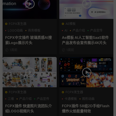
FCPX发生器
AE模板
LOGO动画
商务模板
AI
产品介绍
产品宣传
支持Intel+M芯片
FCPX中文插件 玻璃质感AI搜
Ae模板 AI人工智能SaaS软件
索Logo展示片头
产品发布会宣传展示4K片头
1周前
1周前
FCPX发生器
FCPX发生器
三维
产品介绍
产品宣传
卡通模板
图形动画
手绘风
FCPX插件 快速照片流团队介
FCPX插件 58组2D手绘Flash
绍LOGO视频片头
爆炸火焰能量特效