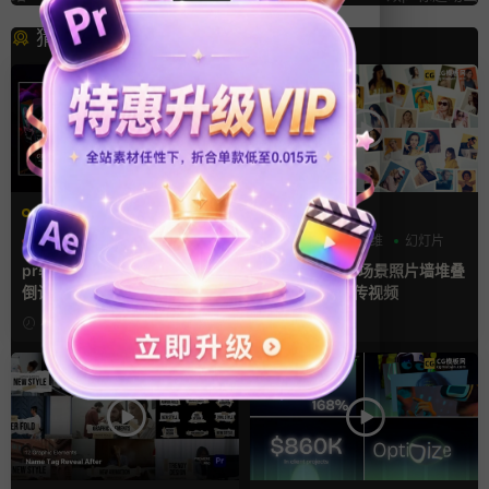
猜你喜欢
PR基本图形mogrt
AE模板
PR基本图形
三维
倒计时
LOGO动画
三维
幻灯片
pr轮播模板 方屏竖屏4K展示
ae相册模板 多场景照片墙堆叠
倒计时轮播图PR模版
画廊幻灯片宣传视频
4小时前
1天前