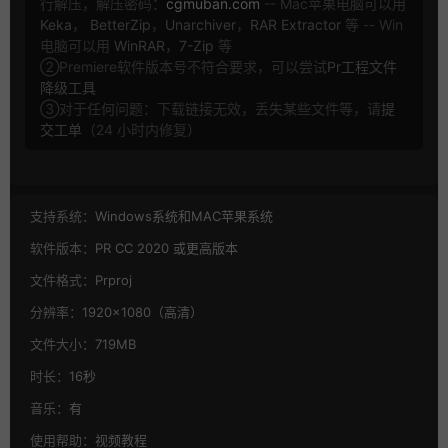
行解压，解压密码：
cgmuban.com
-- Mac苹果电脑可以用
Keka
，
BetterZip
，
Unarchiver
，
RAR Extractor
等 -- Win
电脑可以用
WinRAR
，
7-Zip
等
②Premiere软件版本号不符合要求，可以尝试
Pr工程文件
降级工具
③对于任何问题：下载链接无效，丢失某些文件等，请
提
交工单
（24 小时内修复）
支持系统：
Windows系统和MAC苹果系统
软件版本：
PR CC 2020 或更高版本
文件格式：
Prproj
分辨率：
1920×1080（高清）
文件大小：
719MB
时长：
16秒
音乐：
有
使用帮助：
视频教程