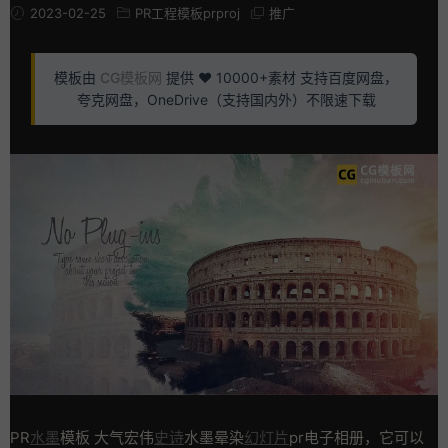
2023-02-25
PR工程模板prproj
推广
模板由
CG模板网
提供 ❤️ 10000+素材 支持百度网盘，
夸克网盘，OneDrive（支持国内外）不限速下载
PR
水墨
模板 大气宏伟
史诗
水墨晕染
幻灯片
pr电子相册，它可以