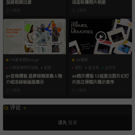
加层视频过渡
动态轮播照片相册
2周前
2周前
PR基本图形mogrt
AE模板
人物定格特写动画
创意
回忆
复古风
幻灯片
动态海报
pr定格模板 竖屏视频抠像人物
ae照片模板 12组复古胶片幻灯
介绍冻结帧画面展示
片拍立得图片展示宣传
2周前
2周前
评论
0
请先
登录