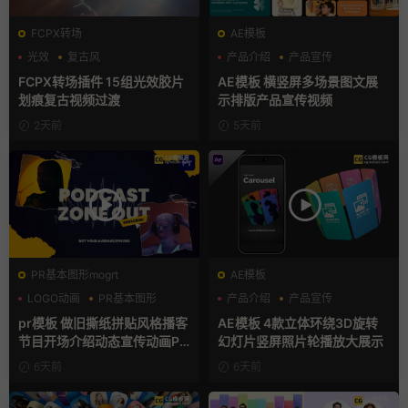
FCPX转场
AE模板
光效
复古风
产品介绍
产品宣传
支持Intel+M芯片
产品展示
FCPX转场插件 15组光效胶片
AE模板 横竖屏多场景图文展
划痕复古视频过渡
示排版产品宣传视频
2天前
5天前
PR基本图形mogrt
AE模板
LOGO动画
PR基本图形
产品介绍
产品宣传
复古风
产品展示
pr模板 做旧撕纸拼贴风格播客
AE模板 4款立体环绕3D旋转
节目开场介绍动态宣传动画PR
幻灯片竖屏照片轮播放大展示
模版
6天前
6天前