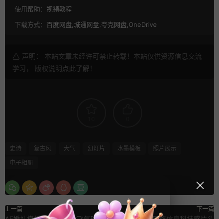
使用帮助：
视频教程
下载方式：
百度网盘,城通网盘,夸克网盘,OneDrive
声明： 本站文章未经许可禁止转载！本站仅供资源信息交流
学习， 版权说明
点此了解
！
10
0
史诗
复古风
大气
幻灯片
水墨模板
照片展示
电子相册
上一篇
下一篇
AE婚礼模板 浪漫表白放飞气球视
AE卡点动画 网络信息科技感片头