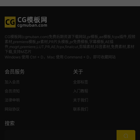
CG模板网(cgmuban.com)免费后期资源下载网站,pr模板,ae模板,fcpx插件,视频
素材
,premiere模板,pr素材,PR片头模板,pr免费模板,字幕模板,AE插
件,mogrt,premiere,LUT,PR,AE,fcpx,finalcut,剪辑素材,抖音素材,免费素材,素材
下载,支持M芯片
Windows 使用 Ctrl + D，Mac 使用 Command + D，即可收藏网站
会员服务
关于
加入会员
全部标签
会员须知
入门教程
法律申明
关于我们
网站协议
联系我们
搜索