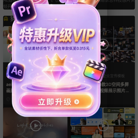
频开场动画
猜你喜欢
AE模板
PR基本图形mogrt
LOGO动画
三维
幻灯片
PR基本图形
企业宣传模板
幻灯片
ae相册模板 多场景照片墙堆叠
Pr视频模板 10款3D空间多屏
画廊幻灯片宣传视频
切换开场相册视频展示照片墙
pr模板
1天前
2天前