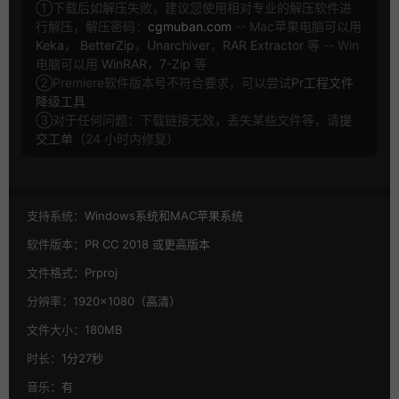
①下载后如解压失败，建议您使用相对专业的解压软件进
行解压，解压密码：
cgmuban.com
-- Mac苹果电脑可以用
Keka
，
BetterZip
，
Unarchiver
，
RAR Extractor
等 -- Win
电脑可以用
WinRAR
，
7-Zip
等
②Premiere软件版本号不符合要求，可以尝试
Pr工程文件
降级工具
③对于任何问题：下载链接无效，丢失某些文件等，请
提
交工单
（24 小时内修复）
支持系统：
Windows系统和MAC苹果系统
软件版本：
PR CC 2018 或更高版本
文件格式：
Prproj
分辨率：
1920×1080（高清）
文件大小：
180MB
时长：
1分27秒
音乐：
有