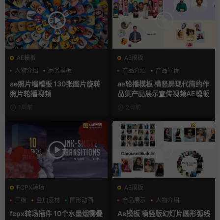
AE模板
AE模板
人物介绍
商务模板
产品介绍
产品宣传
幻灯片
产品展示
ae照片墙模板 130张图片旋转
ae轮播模板 横竖屏现代简约作
照片轮播视频
品集产品展示宣传视频AE模板
1周前
2周前
FCPX转场
AE模板
三维
叠加素材
图形动画
产品展示
人物介绍
团队介绍
fcpx转场插件 10个水墨烟雾叠
Ae模板 横竖版幻灯片圆形弧线