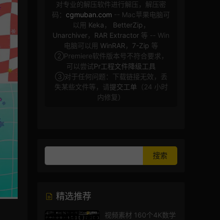
对专业的解压软件进行解压，解压密
码：
cgmuban.com
-- Mac苹果电脑可
以用
Keka
，
BetterZip
，
Unarchiver
，
RAR Extractor
等 -- Win
电脑可以用
WinRAR
，
7-Zip
等
②Premiere软件版本号不符合要求，
可以尝试
Pr工程文件降级工具
③对于任何问题：下载链接无效，丢
失某些文件等，请
提交工单
（24 小时
内修复）
精选推荐
视频素材 160个4K数学