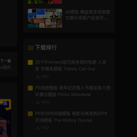
AE模板 横竖屏多场景图
文展示排版产品宣传视
频
下载排行
下一篇
20个Premiere现代商务简约标题 人名
1
x插件
条 字幕条模板 Trendy Call-Out
1691
PR相册模板 周年纪念情人节朋友家人照
2
片展示模板 Photo Slideshow
1630
PR年份时间轴模板 电影风格老照片PR
3
开场模板 The History Opener
1557