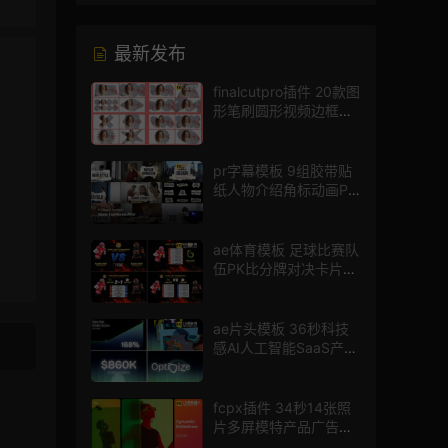
最新发布
finalcutpro插件 20款图
形笔刷圆形视频边框遮
罩fcpx片头插件
pr字幕模板 9组胶带贴
纸人物介绍角标动画PR
模版
ae体育模板 足球比赛队
伍PK比分牌对决卡片球
员介绍宣传视频AE模板
ae片头模板 36秒科技
感AI人工智能SaaS产品
图文数据展示宣传视频
AE模板
fcpx插件 34秒14张照
片多屏模特产品广告宣
传视频相册