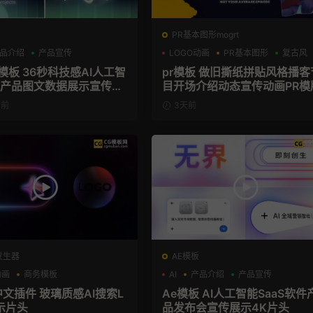
PR基本图形mogrt
品介绍
产品宣传
LOGO动画
PR基本图形
复古风
技感AI人工智
pr模板 做旧撕纸拼贴风格播客
aS产品图文数据展示宣传视
目开场介绍动态宣传动画PR模
模板
时前
3天前
发生器
AE模板
动画
商务模板
AI
产品介绍
产品宣传
el+M芯片
中文插件 玻璃质感AI搜索L
Ae模板 AI人工智能SaaS软件
示片头
品发布会宣传展示4K片头