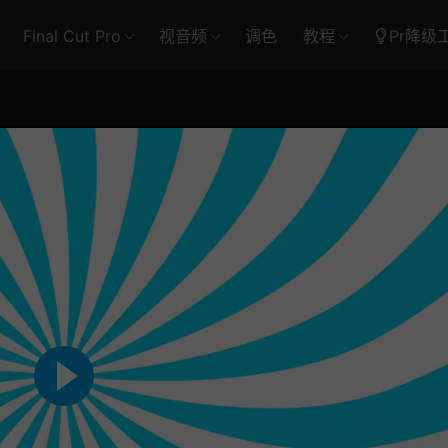
Final Cut Pro
视音频
调色
教程
Pr降级