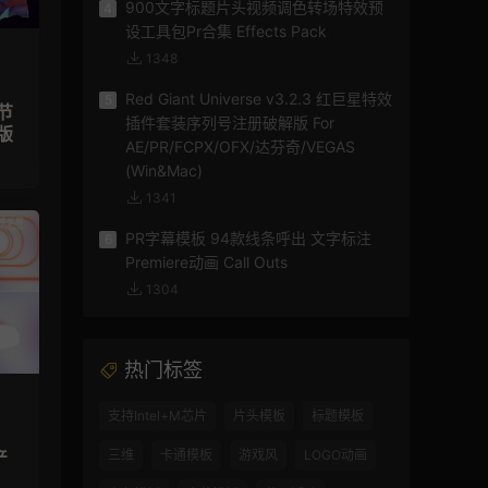
900文字标题片头视频调色转场特效预
4
设工具包Pr合集 Effects Pack
1348
Red Giant Universe v3.2.3 红巨星特效
5
节
插件套装序列号注册破解版 For
版
AE/PR/FCPX/OFX/达芬奇/VEGAS
(Win&Mac)
1341
PR字幕模板 94款线条呼出 文字标注
6
Premiere动画 Call Outs
1304
热门标签
支持Intel+M芯片
片头模板
标题模板
产
三维
卡通模板
游戏风
LOGO动画