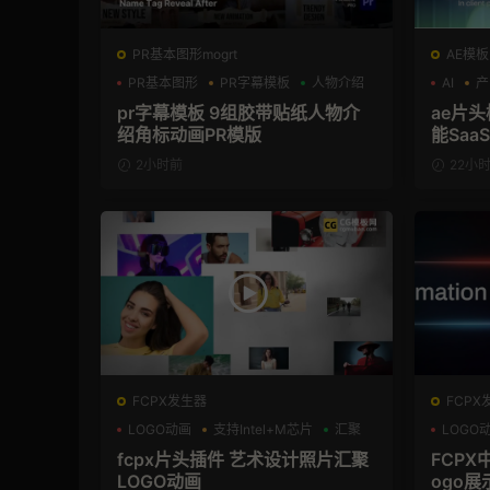
PR基本图形mogrt
AE模板
PR基本图形
PR字幕模板
人物介绍
AI
产
pr字幕模板 9组胶带贴纸人物介
ae片头模板 36秒科
绍角标动画PR模版
能Sa
频AE
2小时前
22小
FCPX发生器
FCPX
LOGO动画
支持Intel+M芯片
汇聚
LOGO
支持Int
fcpx片头插件 艺术设计照片汇聚
FCPX
LOGO动画
ogo展