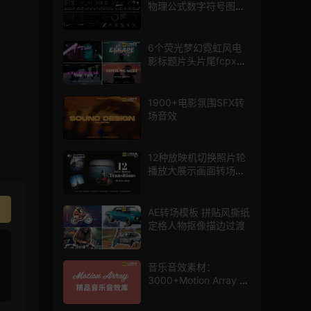
物理公式数字符号图标
mg图形动画
6个荧光梦幻霓虹风电
影标题片头片尾fcpx插
件
1900+电影氛围SFX转
场音效
12种放映机切换照片轮
播放大展示画面转场动
画AE模板
AE转场模板 拼贴风撕纸
定格人物抠像描边过渡
音乐音效素材：
3000+Motion Array 影
片配乐音效素材库