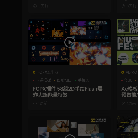
3天前
6天前
FCPX发生器
AE模板
卡通模板
图形动画
手绘风
创意
FCPX插件 58组2D手绘Flash爆
Ae模
炸火焰能量特效
预告推
1周前
1周前