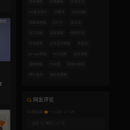
商务模板
字幕模板
节日活动
PR基本图形
字幕条
文字动画
自媒体模板
幻灯片
复古风
电子相册
竖屏模板
视频开场
转场模板
企业宣传模板
手绘风
pr logo模板
MG动画
动态海报
潮流模板
大标题
科技风模板
照片展示
电影风模板
会
网友评论
CG模板网
• 2026-07-05
这是 33 格的 LUT 包