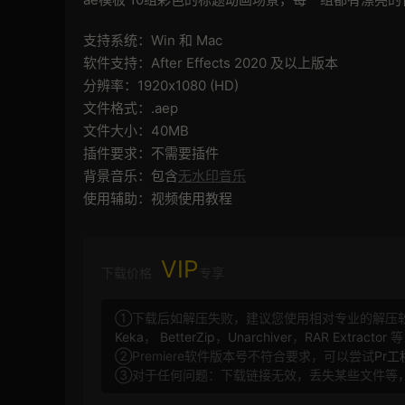
支持系统：Win 和 Mac
软件支持：After Effects 2020 及以上版本
分辨率：1920x1080 (HD)
文件格式：.aep
文件大小：40MB
插件要求：不需要插件
背景音乐：包含
无水印音乐
使用辅助：视频使用教程
VIP
下载价格
专享
①下载后如解压失败，建议您使用相对专业的解压
Keka
，
BetterZip
，
Unarchiver
，
RAR Extractor
等
②Premiere软件版本号不符合要求，可以尝试
Pr
③对于任何问题：下载链接无效，丢失某些文件等