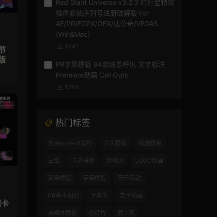
Red Giant Universe v3.2.3 红巨星特效
5
插件套装序列号注册破解版 For
AE/PR/FCPX/OFX/达芬奇/VEGAS
(Win&Mac)
1341
节
版
PR字幕模板 94款线条呼出 文字标注
6
Premiere动画 Call Outs
1304
热门标签
支持Intel+M芯片
片头模板
标题模板
三维
卡通模板
游戏风
LOGO动画
商务模板
字幕模板
节日活动
PR基本图形
字幕条
文字动画
绍卡
自媒体模板
幻灯片
复古风