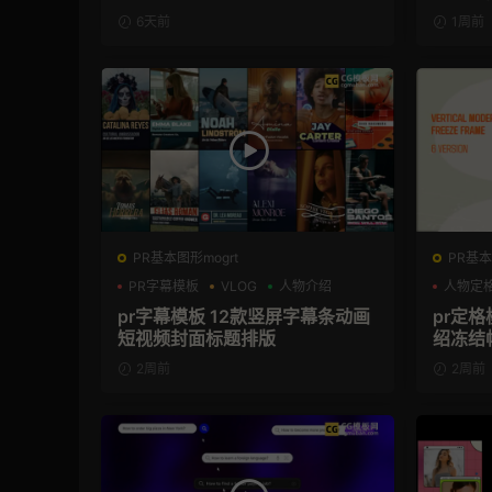
6天前
1周前
PR基本图形mogrt
PR基本
PR字幕模板
VLOG
人物介绍
人物定
pr字幕模板 12款竖屏字幕条动画
pr定
短视频封面标题排版
绍冻结
2周前
2周前