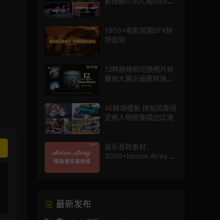
影标题片头片尾fcpx插
件
1900+电影氛围SFX转
场音效
12种放映机切换照片轮
播放大展示画面转场动
画AE模板
AE转场模板 拼贴风撕纸
定格人物抠像描边过渡
音乐音效素材：
3000+Motion Array 影
片配乐音效素材库
最新发布