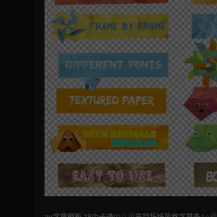
ae字幕模板 18个卡通少
儿童
节目折纸风格字幕条
Ae