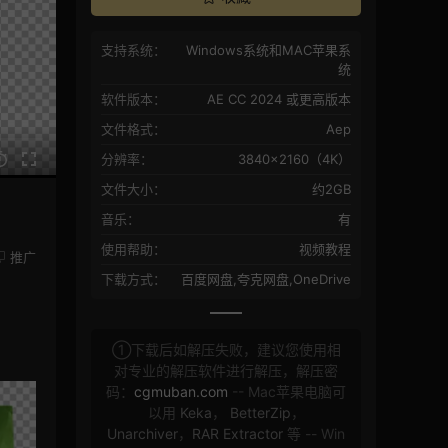
支持系统：
Windows系统和MAC苹果系
统
软件版本：
AE CC 2024 或更高版本
文件格式：
Aep
分辨率：
3840×2160（4K）
文件大小：
约2GB
音乐：
有
使用帮助：
视频教程
推广
下载方式：
百度网盘,夸克网盘,OneDrive
①下载后如解压失败，建议您使用相
对专业的解压软件进行解压，解压密
码：
cgmuban.com
-- Mac苹果电脑可
以用
Keka
，
BetterZip
，
Unarchiver
，
RAR Extractor
等 -- Win