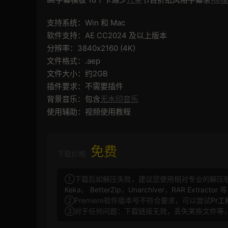
支持系统：Win 和 Mac
软件支持：AE CC2024 及以上版本
分辨率：3840x2160 (4K)
文件格式：.aep
文件大小：约2GB
插件要求：不需要插件
背景音乐：包含
无水印音乐
使用辅助：视频使用教程
免费
下载价格
①下载后如解压失败，建议您使用相对专业的解压
Keka
，
BetterZip
，
Unarchiver
，
RAR Extractor
等
②Premiere软件版本号不符合要求，可以尝试
Pr
③对于任何问题：下载链接无效，丢失某些文件等