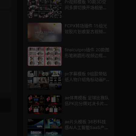
Pr视频模板 10款3D空
间多屏切换开场相册视
频展示照片墙pr模板
FCPX转场插件 15组光
效胶片划痕复古视频过
渡
finalcutpro插件 20款图
形笔刷圆形视频边框遮
罩fcpx片头插件
pr字幕模板 9组胶带贴
纸人物介绍角标动画PR
模版
ae体育模板 足球比赛队
伍PK比分牌对决卡片球
员介绍宣传视频AE模板
ae片头模板 36秒科技
感AI人工智能SaaS产品
图文数据展示宣传视频