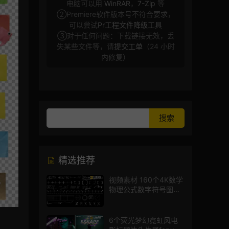
电脑可以用
WinRAR
，
7-Zip
等
②Premiere软件版本号不符合要求，
可以尝试
Pr工程文件降级工具
③对于任何问题：下载链接无效，丢
失某些文件等，请
提交工单
（24 小时
内修复）
精选推荐
视频素材 160个4K数学
物理公式数字符号图标
mg图形动画
6个荧光梦幻霓虹风电