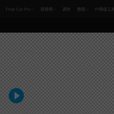
Final Cut Pro
视音频
调色
教程
Pr降级工