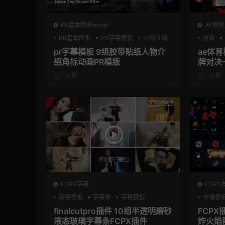
PR基本图形mogrt
AE模板
PR基本图形
PR字幕模板
人物介绍
分数
pr字幕模板 9组胶带贴纸人物介
ae体
绍角标动画PR模版
牌对决
模板
1天前
1天前
FCPX字幕
FCPX
商务模板
字幕条
字幕模板
卡通模
finalcutpro插件 10组半透明磨砂
FCPX
液态玻璃字幕条FCPX插件
炸火焰