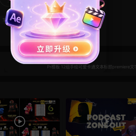
2
0
宝宝模板
拼贴风
撕纸
Pr模板 12组手绘可爱卡通文本标题premiere