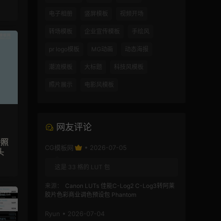
电子相册
竖屏模板
视频开场
转场模板
企业宣传模板
手绘风
pr logo模板
MG动画
动态海报
潮流模板
大标题
科技风模板
照片展示
电影风模板
网友评论
播照
CG模板网
• 2026-07-05
头
这是 33 格的 LUT 包
来源：
Canon LUTs 佳能C-Log2 C-Log3转阿莱
胶片色彩商业调色预设包 Phantom
Ryun • 2026-07-04