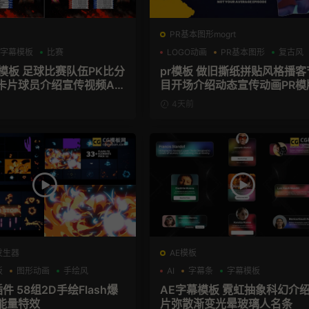
PR基本图形mogrt
字幕模板
比赛
LOGO动画
PR基本图形
复古风
育模板 足球比赛队伍PK比分
pr模板 做旧撕纸拼贴风格播客
卡片球员介绍宣传视频AE
目开场介绍动态宣传动画PR模
4天前
发生器
AE模板
板
图形动画
手绘风
AI
字幕条
字幕模板
插件 58组2D手绘Flash爆
AE字幕模板 霓虹抽象科幻介
能量特效
片弥散渐变光晕玻璃人名条