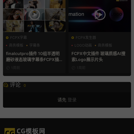
FCPX字幕
FCPX发生器
商务模板
字幕条
LOGO动画
商务模板
字幕模板
支持Intel+M芯片
finalcutpro插件 10组半透明
FCPX中文插件 玻璃质感AI搜
磨砂液态玻璃字幕条FCPX插
索Logo展示片头
件
1周前
1周前
评论
0
请先
登录