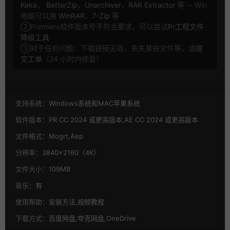
Keka
，
BetterZip
，
Unarchiver
，
RAR Extractor
等 -- Win
电脑可以用
WinRAR
，
7-Zip
等
②Premiere软件版本号不符合要求，可以尝试
Pr工程文件
降级工具
③对于任何问题：下载链接无效，丢失某些文件等，请
提
交工单
（24 小时内修复）
支持系统：
Windows系统和MAC苹果系统
软件版本：
PR CC 2024 或更高版本,AE CC 2024 或更高版本
文件格式：
Mogrt,Aep
分辨率：
3840×2160（4K）
文件大小：
109MB
音乐：
有
使用帮助：
安装方法,视频教程
下载方式：
百度网盘,夸克网盘,OneDrive