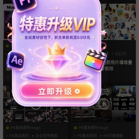
PR基本图形mogrt
AE模板
PR基本图形
UI
手机
LOGO动画
三维
幻灯片
Premiere模板 手机音乐播放
ae相册模板 多场景照片墙堆叠
器App软件界面UI进度条动画
画廊幻灯片宣传视频
视频样机pr模版
14小时前
15小时前
PR基本图形mogrt
PR基本图形mogrt
PR基本图形
企业宣传模板
PR基本图形
PR字幕模板