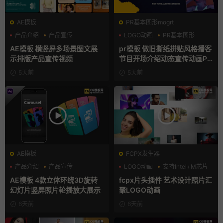
AE模板
PR基本图形mogrt
产品介绍
产品宣传
LOGO动画
PR基本图形
产品展示
复古风
AE模板 横竖屏多场景图文展
pr模板 做旧撕纸拼贴风格播客
示排版产品宣传视频
节目开场介绍动态宣传动画PR
模版
5天前
5天前
AE模板
FCPX发生器
产品介绍
产品宣传
LOGO动画
支持Intel+M芯片
产品展示
汇聚
AE模板 4款立体环绕3D旋转
fcpx片头插件 艺术设计照片汇
幻灯片竖屏照片轮播放大展示
聚LOGO动画
6天前
6天前