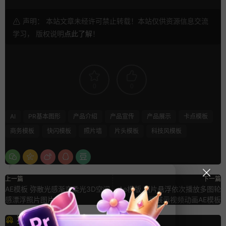
声明： 本站文章未经许可禁止转载！本站仅供资源信息交流
学习， 版权说明
点此了解
！
0
0
AI
PR基本图形
产品介绍
产品宣传
产品展示
卡点模板
商务模板
快闪模板
照片墙
片头模板
科技风模板
上一篇
下一篇
AE模板 弥散光感渐变柔光3D空间
Ae模版 照片悬浮依次播放多图轮
感漂浮照片图片展示
播排版展示视频动画AE模板
猜你喜欢