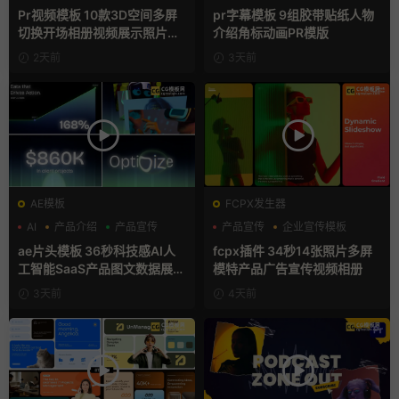
幻灯片
人物介绍
Pr视频模板 10款3D空间多屏
pr字幕模板 9组胶带贴纸人物
切换开场相册视频展示照片墙
介绍角标动画PR模版
pr模板
2天前
3天前
AE模板
FCPX发生器
AI
产品介绍
产品宣传
产品宣传
企业宣传模板
分屏模板
ae片头模板 36秒科技感AI人
fcpx插件 34秒14张照片多屏
工智能SaaS产品图文数据展示
模特产品广告宣传视频相册
宣传视频AE模板
3天前
4天前