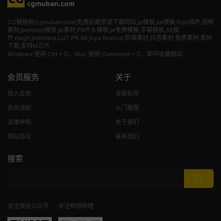
CG模板网(cgmuban.com)免费后期资源下载网站,pr模板,ae模板,fcpx插件,视频
素材
,premiere模板,pr素材,PR片头模板,pr免费模板,字幕模板,AE插
件,mogrt,premiere,LUT,PR,AE,fcpx,finalcut,剪辑素材,抖音素材,免费素材,素材
下载,支持M芯片
Windows 使用 Ctrl + D，Mac 使用 Command + D，即可收藏网站
会员服务
关于
加入会员
全部标签
会员须知
入门教程
法律申明
关于我们
网站协议
联系我们
搜索
关注微信公众号
关注哔哩哔哩