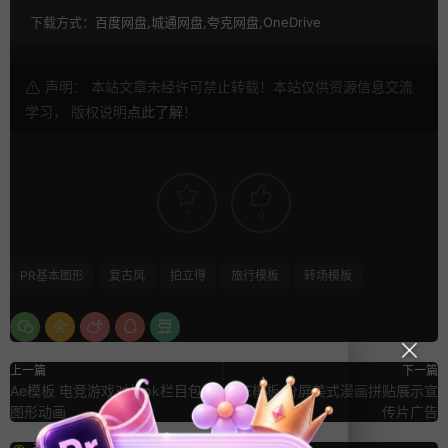
下载方式：
百度网盘,城通网盘,夸克网盘,OneDrive
声明： 本站文章未经许可禁止转载！本站仅供资源信息交流
学习， 版权说明
点此了解
！
7
0
PR基本图形
复古风
拍立得
旅行模板
转场模板
上一篇
下一篇
Ae模板 电竞游戏对战pk栏目包装
AE模板 分屏美式漫画拼贴展示宣
图形动画
传片广告