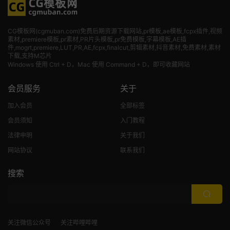
CG模板网(cgmuban.com)免费后期资源下载网站,pr模板,ae模板,fcpx插件,视频
素材
,premiere模板,pr素材,PR片头模板,pr免费模板,字幕模板,AE插
件,mogrt,premiere,LUT,PR,AE,fcpx,finalcut,剪辑素材,抖音素材,免费素材,素材
下载,支持M芯片
Windows 使用 Ctrl + D，Mac 使用 Command + D，即可收藏网站
会员服务
关于
加入会员
全部标签
会员须知
入门教程
法律申明
关于我们
网站协议
联系我们
搜索
关注微信公众号
关注哔哩哔哩