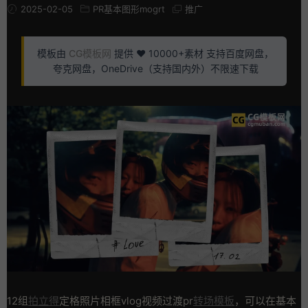
2025-02-05
PR基本图形mogrt
推广
模板由
CG模板网
提供 ❤️ 10000+素材 支持百度网盘，
夸克网盘，OneDrive（支持国内外）不限速下载
12组
拍立得
定格照片相框vlog视频过渡pr
转场模板
，可以在基本