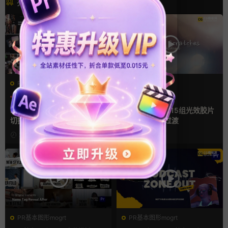
猜你喜欢
PR基本图形mogrt
FCPX转场
PR基本图形
企业宣传模板
光效
复古风
幻灯片
支持Intel+M芯片
Pr视频模板 10款3D空间多屏
FCPX转场插件 15组光效胶片
切换开场相册视频展示照片墙
划痕复古视频过渡
pr模板
2小时前
2小时前
PR基本图形mogrt
PR基本图形mogrt