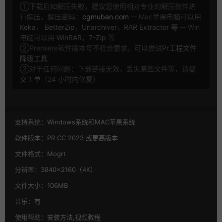
①下载后如解压失败，建议您使用相对专业的解压软件进
行解压，解压密码：
cgmuban.com
-- Mac苹果电脑可以用
Keka
，
BetterZip
，
Unarchiver
，
RAR Extractor
等 -- Win
电脑可以用
WinRAR
，
7-Zip
等
②Premiere软件版本号不符合要求，可以尝试
Pr工程文件
降级工具
③对于任何问题：下载链接无效，丢失某些文件等，请
提
交工单
（24 小时内修复）
支持系统：
Windows系统和MAC苹果系统
软件版本：
PR CC 2023 或更高版本
文件格式：
Mogrt
分辨率：
3840×2160（4K）
文件大小：
106MB
音乐：
有
使用帮助：
安装方法,视频教程