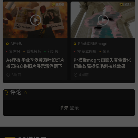
AE模板
PR基本图形mogrt
复古风
婚礼模板
幻灯片
PR基本图形
像素
故障特效
Ae模板 毕业季泛黄落叶幻灯片
Pr模板mogrt 画面失真像素化
校园拍立得照片展示漂浮落下
扭曲故障抠像毛刺拉丝效果
3周前
4周前
评论
0
请先
登录