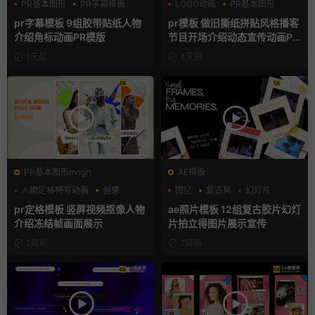
PR基本图形
PR字幕模板
LOGO动画
PR基本图形
人物介绍
复古风
pr字幕模板 9组胶带贴纸人物
pr模板 做旧撕纸拼贴风格播客
介绍角标动画PR模版
节目开场介绍动态宣传动画PR
模版
1天前
4天前
PR基本图形mogrt
AE模板
人物定格特写动画
创意
回忆
复古风
幻灯片
动态海报
pr定格模板 竖屏视频抠像人物
ae照片模板 12组复古胶片幻灯
介绍冻结帧画面展示
片拍立得图片展示宣传
2周前
2周前