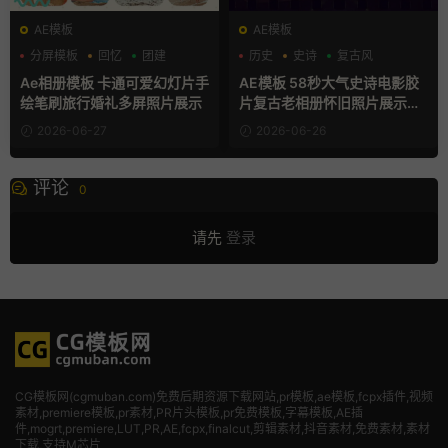
AE模板
AE模板
分屏模板
回忆
团建
历史
史诗
复古风
Ae相册模板 卡通可爱幻灯片手
AE模板 58秒大气史诗电影胶
绘笔刷旅行婚礼多屏照片展示
片复古老相册怀旧照片展示动
画
2026-06-27
2026-06-26
评论
0
请先
登录
CG模板网(cgmuban.com)免费后期资源下载网站,pr模板,ae模板,fcpx插件,视频
素材
,premiere模板,pr素材,PR片头模板,pr免费模板,字幕模板,AE插
件,mogrt,premiere,LUT,PR,AE,fcpx,finalcut,剪辑素材,抖音素材,免费素材,素材
下载,支持M芯片