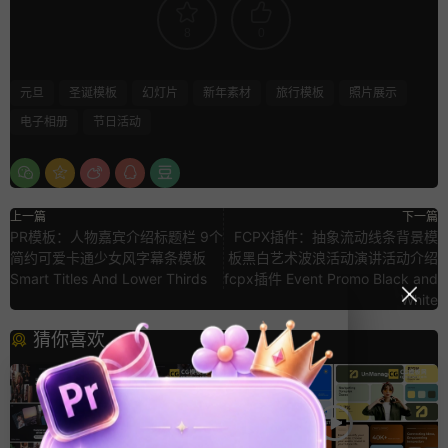
8
0
元旦
圣诞模板
幻灯片
新年素材
旅行模板
照片展示
电子相册
节日活动
上一篇
下一篇
PR模板：人物嘉宾介绍标题栏 9个
FCPX插件：抽象流动线条背景模
简约可爱卡通少女风字幕条模板
板黑白艺术波浪活动演讲活动介绍
Smart Titles And Lower Thirds
fcpx插件 Event Promo Black and
White
猜你喜欢