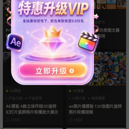
PR基本图形mogrt
AE模板
PR基本图形
企业宣传模板
产品介绍
产品宣传
幻灯片
产品展示
Pr视频模板 10款3D空间多屏
AE模板 横竖屏多场景图文展
切换开场相册视频展示照片墙
示排版产品宣传视频
pr模板
3小时前
3天前
AE模板
AE模板
产品介绍
产品宣传
人物介绍
商务模板
产品展示
幻灯片
AE模板 4款立体环绕3D旋转
ae照片墙模板 130张图片旋转
幻灯片竖屏照片轮播放大展示
照片轮播视频
4天前
1周前