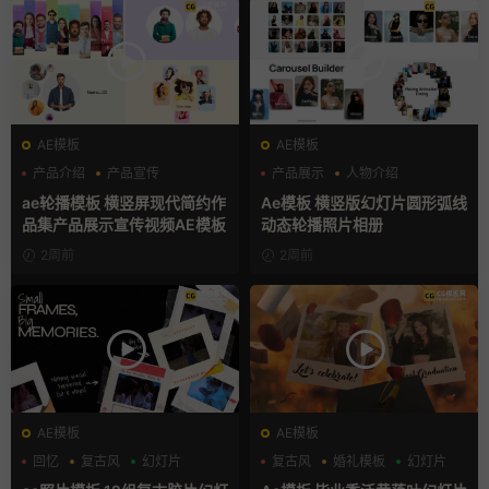
AE模板
AE模板
产品介绍
产品宣传
产品展示
人物介绍
产品展示
团队介绍
ae轮播模板 横竖屏现代简约作
Ae模板 横竖版幻灯片圆形弧线
品集产品展示宣传视频AE模板
动态轮播照片相册
2周前
2周前
AE模板
AE模板
回忆
复古风
幻灯片
复古风
婚礼模板
幻灯片