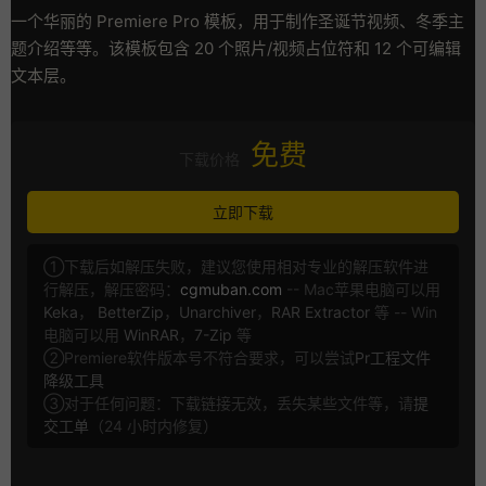
一个华丽的 Premiere Pro 模板，用于制作圣诞节视频、冬季主
题介绍等等。该模板包含 20 个照片/视频占位符和 12 个可编辑
文本层。
免费
下载价格
立即下载
①下载后如解压失败，建议您使用相对专业的解压软件进
行解压，解压密码：
cgmuban.com
-- Mac苹果电脑可以用
Keka
，
BetterZip
，
Unarchiver
，
RAR Extractor
等 -- Win
电脑可以用
WinRAR
，
7-Zip
等
②Premiere软件版本号不符合要求，可以尝试
Pr工程文件
降级工具
③对于任何问题：下载链接无效，丢失某些文件等，请
提
交工单
（24 小时内修复）