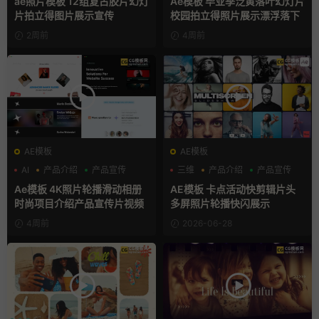
ae照片模板 12组复古胶片幻灯
Ae模板 毕业季泛黄落叶幻灯片
片拍立得图片展示宣传
校园拍立得照片展示漂浮落下
2周前
4周前
AE模板
AE模板
AI
产品介绍
产品宣传
三维
产品介绍
产品宣传
Ae模板 4K照片轮播滑动相册
AE模板 卡点活动快剪辑片头
时尚项目介绍产品宣传片视频
多屏照片轮播快闪展示
4周前
2026-06-28