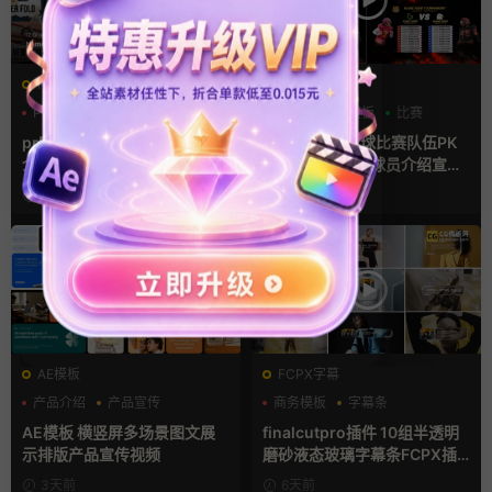
PR基本图形mogrt
AE模板
PR基本图形
PR字幕模板
分数
字幕模板
比赛
人物介绍
pr字幕模板 9组胶带贴纸人物
ae体育模板 足球比赛队伍PK
介绍角标动画PR模版
比分牌对决卡片球员介绍宣传
视频AE模板
20小时前
20小时前
AE模板
FCPX字幕
产品介绍
产品宣传
商务模板
字幕条
产品展示
字幕模板
AE模板 横竖屏多场景图文展
finalcutpro插件 10组半透明
示排版产品宣传视频
磨砂液态玻璃字幕条FCPX插
件
3天前
6天前