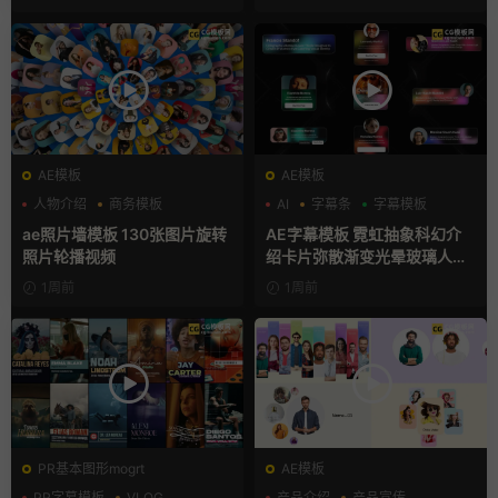
AE模板
AE模板
人物介绍
商务模板
AI
字幕条
字幕模板
幻灯片
ae照片墙模板 130张图片旋转
AE字幕模板 霓虹抽象科幻介
照片轮播视频
绍卡片弥散渐变光晕玻璃人名
条
1周前
1周前
PR基本图形mogrt
AE模板
PR字幕模板
VLOG
产品介绍
产品宣传