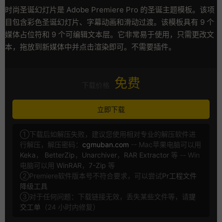
时尚圣诞幻灯片是 Adob​​e Premiere Pro 的圣诞主题模板。该项
目包含彩色圣诞幻灯片、字幕动画和滑动过渡。该模板具有 9 个
媒体占位符和 9 个可编辑文本层。它非常易于使用，只需更改文
本，拖放到新媒体中并点击渲染即可。不需要插件。
免费
下载价格
立即下载
①下载后如解压失败，建议您使用相对专业的解压软件进
行解压，解压密码：
cgmuban.com
-- Mac苹果电脑可以用
Keka
，
BetterZip
，
Unarchiver
，
RAR Extractor
等 -- Win
电脑可以用
WinRAR
，
7-Zip
等
②Premiere软件版本号不符合要求，可以尝试
Pr工程文件
降级工具
③对于任何问题：下载链接无效，丢失某些文件等，请
提
交工单
（24 小时内修复）