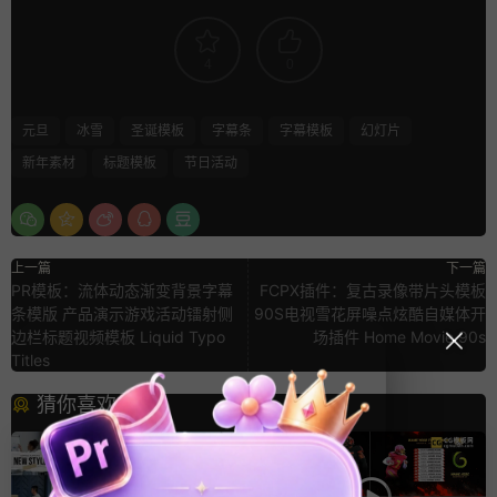
4
0
元旦
冰雪
圣诞模板
字幕条
字幕模板
幻灯片
新年素材
标题模板
节日活动
上一篇
下一篇
PR模板：流体动态渐变背景字幕
FCPX插件：复古录像带片头模板
条模版 产品演示游戏活动镭射侧
90S电视雪花屏噪点炫酷自媒体开
边栏标题视频模板 Liquid Typo
场插件 Home Movie 90s
Titles
猜你喜欢