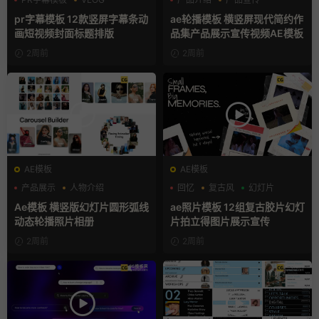
人物介绍
产品展示
pr字幕模板 12款竖屏字幕条动
ae轮播模板 横竖屏现代简约作
画短视频封面标题排版
品集产品展示宣传视频AE模板
2周前
2周前
AE模板
AE模板
产品展示
人物介绍
回忆
复古风
幻灯片
团队介绍
Ae模板 横竖版幻灯片圆形弧线
ae照片模板 12组复古胶片幻灯
动态轮播照片相册
片拍立得图片展示宣传
2周前
2周前