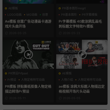
AE模板
PR基本图形mogrt
LOGO动画
MG动画
创意
PR基本图形
PR字幕模板
创意
Ae模板 创意广告动漫画卡通游
Pr字幕模板 40款涂鸦乱画毛
戏片头曲开场
刺标题文字特效Pr模板
2026-05-25
2026-05-23
PR预设Prfpset
AE模板
Pr预设
人物定格特写动画
人物介绍
人物定格特写动画
复古风
嘻哈
PR模板 拼贴撕纸抠像人物定格
ae模板 涂鸦大标题人物描边定
描边转场Pr预设
格视频开场片头动画
2026-05-11
2026-05-05