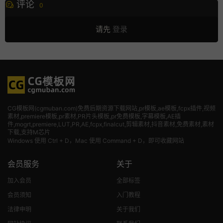
评论
0
请先
登录
CG模板网(cgmuban.com)免费后期资源下载网站,pr模板,ae模板,fcpx插件,视频
素材
,premiere模板,pr素材,PR片头模板,pr免费模板,字幕模板,AE插
件,mogrt,premiere,LUT,PR,AE,fcpx,finalcut,剪辑素材,抖音素材,免费素材,素材
下载,支持M芯片
Windows 使用 Ctrl + D，Mac 使用 Command + D，即可收藏网站
会员服务
关于
加入会员
全部标签
会员须知
入门教程
法律申明
关于我们