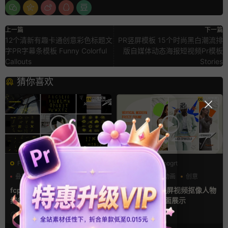
上一篇
下一篇
12个清新有趣卡通创意彩色标题文
PR竖屏模板 15个时尚黑白潮流排
字PR字幕条模板 Funny Colorful
版自媒体动态海报短视频Pr模板
Callouts
Stories
猜你喜欢
FCPX发生器
PR基本图形mogrt
叠加素材
图形动画
人物定格特写动画
创意
手绘风
动态海报
fcpx插件 135款涂鸦箭头边框
pr定格模板 竖屏视频抠像人物
线条数字母符号手绘贴图素材
介绍冻结帧画面展示
2周前
2周前