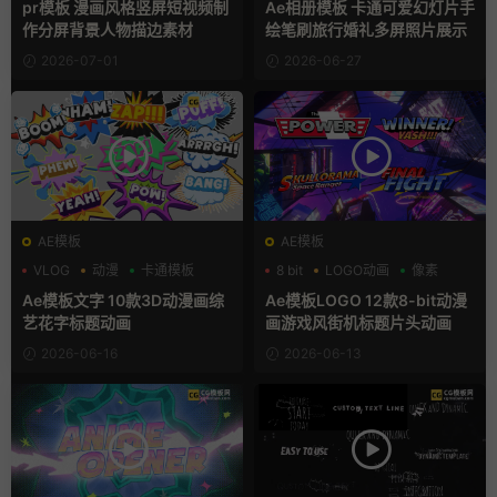
pr模板 漫画风格竖屏短视频制
Ae相册模板 卡通可爱幻灯片手
作分屏背景人物描边素材
绘笔刷旅行婚礼多屏照片展示
2026-07-01
2026-06-27
AE模板
AE模板
VLOG
动漫
卡通模板
8 bit
LOGO动画
像素
Ae模板文字 10款3D动漫画综
Ae模板LOGO 12款8-bit动漫
艺花字标题动画
画游戏风街机标题片头动画
2026-06-16
2026-06-13