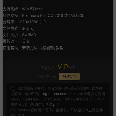
支持系统：Win 和 Mac
软件支持：Premiere Pro CC 2018 或更高版本
分辨率：1920×1080 (HD)
文件格式：.Prproj
文件大小：84.8MB
模板语言：英文
使用辅助：安装方法+视频使用教程
VIP
下载价格
专享
仅限VIP下载
升级VIP
①下载后如解压失败，建议您使用相对专业的解压软件进
行解压，解压密码：
cgmuban.com
-- Mac苹果电脑可以用
Keka
，
BetterZip
，
Unarchiver
，
RAR Extractor
等 -- Win
电脑可以用
WinRAR
，
7-Zip
等
②Premiere软件版本号不符合要求，可以尝试
Pr工程文件
降级工具