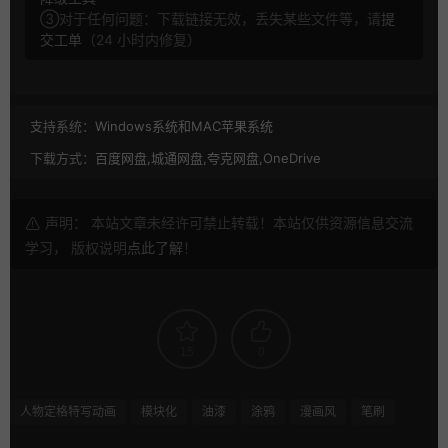
③对于任何问题：下载链接无效，丢失某些文件等，请
提
交工单
（24 小时内修复）
支持系统：
Windows系统和MAC苹果系统
下载方式：
百度网盘,城通网盘,夸克网盘,OneDrive
声明： 本站文章未经许可禁止转载！本站仅供资源信息交流
学习， 版权说明
点此了解
！
15
0
人物定格特写动画
模块化
油漆
涂鸦
漫画风
笔刷