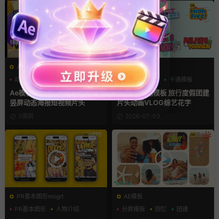
AE模板
AE模板
动态海报
拼贴风
撕纸
VLOG
动漫
卡通模板
Ae模板 3款旅行度假照片拼贴
Ae卡通标题模板 旅行度假团建
竖屏动态海报短视频片头
片头动画VLOG综艺花字
3周前
2026-07-03
PR基本图形mogrt
AE模板
PR基本图形
人物介绍
分屏模板
回忆
团建
动漫