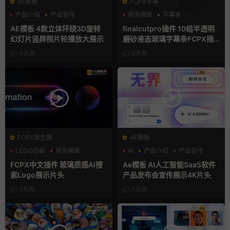
AE模板
FCPX字幕
产品介绍
产品宣传
商务模板
字幕条
产品展示
字幕模板
AE模板 4款立体环绕3D旋转
finalcutpro插件 10组半透明
幻灯片竖屏照片轮播放大展示
磨砂液态玻璃字幕条FCPX插
件
4天前
6天前
FCPX发生器
AE模板
LOGO动画
商务模板
AI
产品介绍
产品宣传
支持Intel+M芯片
FCPX中文插件 玻璃质感AI搜
Ae模板 AI人工智能SaaS软件
索Logo展示片头
产品发布会宣传展示4K片头
7天前
7天前