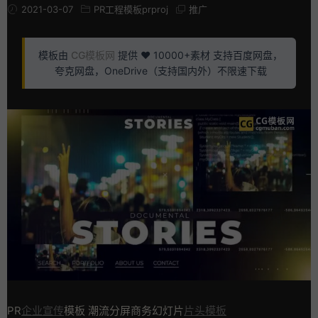
2021-03-07
PR工程模板prproj
推广
模板由
CG模板网
提供 ❤️ 10000+素材 支持百度网盘，
夸克网盘，OneDrive（支持国内外）不限速下载
PR
企业宣传
模板 潮流分屏商务幻灯片
片头模板