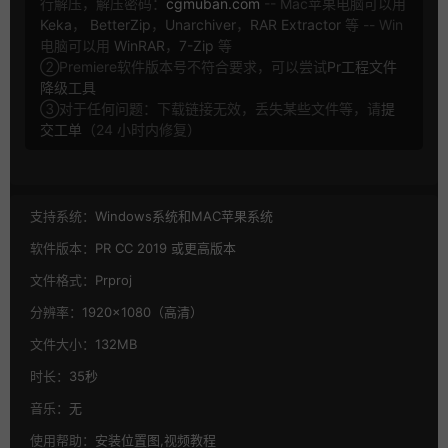
行解压，解压密码：
cgmuban.com
-- Mac苹果电脑可以用
Keka
，
BetterZip
，
Unarchiver
，
RAR Extractor
等 -- Win
电脑可以用
WinRAR
，
7-Zip
等
②Premiere软件版本号不符合要求，可以尝试
Pr工程文件
降级工具
③对于任何问题：下载链接无效，丢失某些文件等，请
提
交工单
（24 小时内修复）
支持系统：
Windows系统和MAC苹果系统
软件版本：
PR CC 2019 或更高版本
文件格式：
Prproj
分辨率：
1920×1080（高清）
文件大小：
132MB
时长：
35秒
音乐：
无
使用帮助：
安装位置图,视频教程