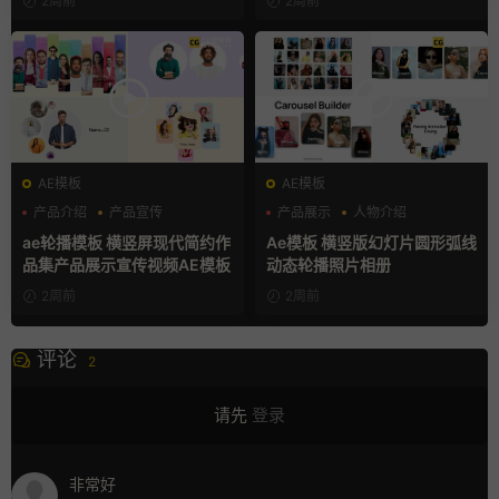
2周前
2周前
AE模板
AE模板
产品介绍
产品宣传
产品展示
人物介绍
产品展示
团队介绍
ae轮播模板 横竖屏现代简约作
Ae模板 横竖版幻灯片圆形弧线
品集产品展示宣传视频AE模板
动态轮播照片相册
2周前
2周前
评论
2
请先
登录
非常好