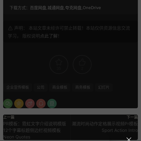
下载方式：
百度网盘,城通网盘,夸克网盘,OneDrive
声明： 本站文章未经许可禁止转载！本站仅供资源信息交流
学习， 版权说明
点此了解
！
35
2
企业宣传模板
公司
商业模板
商务模板
幻灯片
上一篇
下一篇
PR模板：霓虹文字介绍说明模版
潮流时尚动作定格展示视频Pr模板
12个字幕标题侧边栏视频模板
Sport Action Intro
Neon Quotes