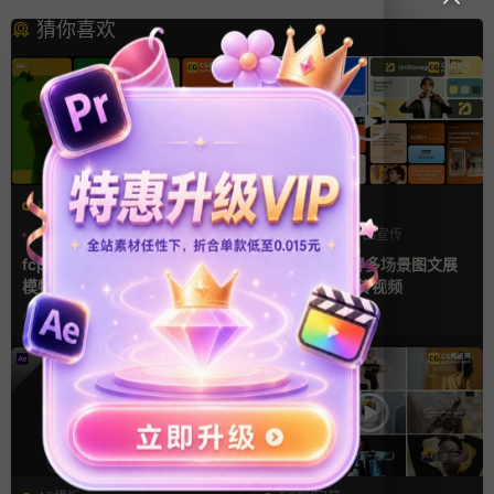
猜你喜欢
FCPX发生器
AE模板
产品宣传
企业宣传模板
产品介绍
产品宣传
分屏模板
产品展示
fcpx插件 34秒14张照片多屏
AE模板 横竖屏多场景图文展
模特产品广告宣传视频相册
示排版产品宣传视频
2天前
3天前