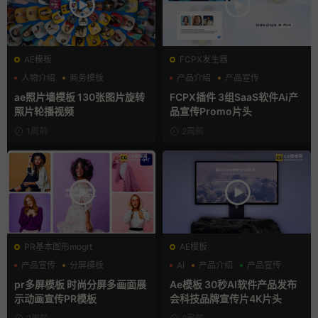
AE模板
FCPX发生器
人物介绍
商务模板
产品介绍
产品宣传
幻灯片
产品展示
ae照片墙模板 130张图片旋转
FCPX插件 3组SaaS软件Ai产
照片轮播视频
品宣传Promo片头
1周前
2周前
PR基本图形mogrt
AE模板
产品宣传
分屏模板
AI
产品介绍
产品宣传
品牌宣传
pr多屏模板 时尚分屏多画面展
Ae模板 30秒AI软件产品发布
示动画宣传PR模板
会科技品牌宣传片4K片头