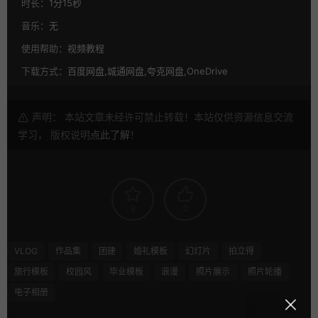
时长：
1分15秒
音乐：
无
使用帮助：
视频教程
下载方式：
百度网盘,城通网盘,夸克网盘,OneDrive
声明： 本站文章未经许可禁止转载！本站仅供资源信息交流
学习， 版权说明
点此了解
！
9
0
VLOG
作品集
团建
婚礼模板
幻灯片
拍立得
旅行模板
校园风
毕业模板
浪漫
照片展示
照片轮播
电子相册