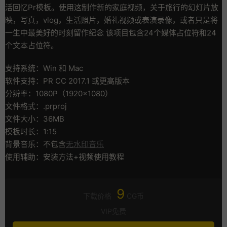
活回忆Pr模板。使用这制作新的家庭视频，关于旅行的幻灯片放
映，写真，vlog，生活照片，婚礼视频或表演录像，或者只是将
一生中最美好的时刻留作纪念 该项目包含24个媒体占位符和24
个文本占位符。
支持系统：Win 和 Mac
软件支持：PR CC 2017.1 或更高版本
分辨率：1080P（1920×1080）
文件格式：.prproj
文件大小：36MB
模板时长：1:15
背景音乐：不包含
无水印音乐
使用辅助：安装方法+视频使用教程
9
下载价格
CG币
VIP免费