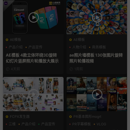
AE模板
AE模板
产品介绍
产品宣传
人物介绍
商务模板
产品展示
幻灯片
AE模板 4款立体环绕3D旋转
ae照片墙模板 130张图片旋转
幻灯片竖屏照片轮播放大展示
照片轮播视频
4天前
1周前
FCPX发生器
PR基本图形mogrt
三维
产品介绍
产品宣传
PR字幕模板
VLOG
人物介绍