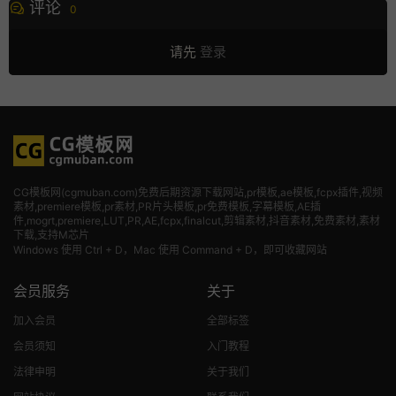
评论
0
请先
登录
CG模板网(cgmuban.com)免费后期资源下载网站,pr模板,ae模板,fcpx插件,视频
素材
,premiere模板,pr素材,PR片头模板,pr免费模板,字幕模板,AE插
件,mogrt,premiere,LUT,PR,AE,fcpx,finalcut,剪辑素材,抖音素材,免费素材,素材
下载,支持M芯片
Windows 使用 Ctrl + D，Mac 使用 Command + D，即可收藏网站
会员服务
关于
加入会员
全部标签
会员须知
入门教程
法律申明
关于我们