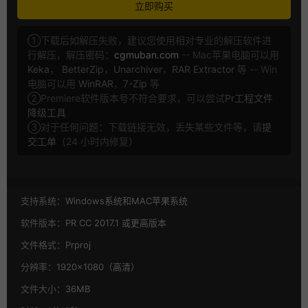
立即购买
①下载后如解压失败，建议您使用相对专业的解压软件进
行解压，解压密码：
cgmuban.com
-- Mac苹果电脑可以用
Keka
，
BetterZip
，
Unarchiver
，
RAR Extractor
等 -- Win
电脑可以用
WinRAR
，
7-Zip
等
②Premiere软件版本号不符合要求，可以尝试
Pr工程文件
降级工具
③对于任何问题：下载链接无效，丢失某些文件等，请
提
交工单
（24 小时内修复）
支持系统：
Windows系统和MAC苹果系统
软件版本：
PR CC 2017.1 或更高版本
文件格式：
Prproj
分辨率：
1920×1080（高清）
文件大小：
36MB