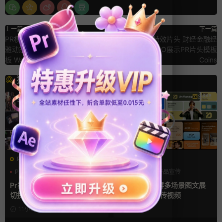
上一篇
下一篇
PR模板：水流LOGO展示模板 优
金币爆炸掉落特效片头 财经金融经
雅动态3D水波荡漾动画PR片头模
济类视频LOGO展示PR片头模板
板 Wave Logo Pack
Coins
猜你喜欢
PR基本图形mogrt
AE模板
PR基本图形
企业宣传模板
产品介绍
产品宣传
幻灯片
产品展示
Pr视频模板 10款3D空间多屏
AE模板 横竖屏多场景图文展
切换开场相册视频展示照片墙
示排版产品宣传视频
pr模板
11小时前
4天前