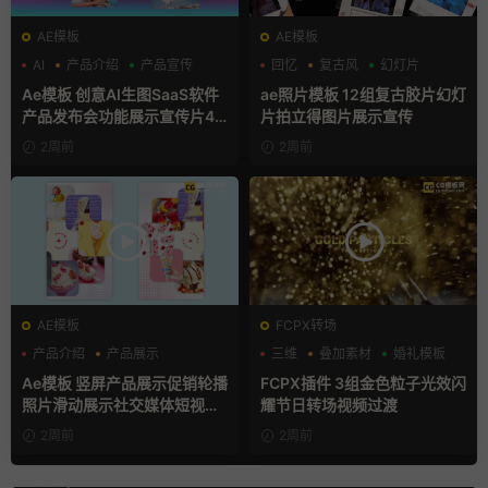
AE模板
AE模板
AI
产品介绍
产品宣传
回忆
复古风
幻灯片
Ae模板 创意AI生图SaaS软件
ae照片模板 12组复古胶片幻灯
产品发布会功能展示宣传片4K
片拍立得图片展示宣传
片头
2周前
2周前
AE模板
FCPX转场
产品介绍
产品展示
三维
叠加素材
婚礼模板
卡通模板
Ae模板 竖屏产品展示促销轮播
FCPX插件 3组金色粒子光效闪
照片滑动展示社交媒体短视频
耀节日转场视频过渡
片头
2周前
2周前