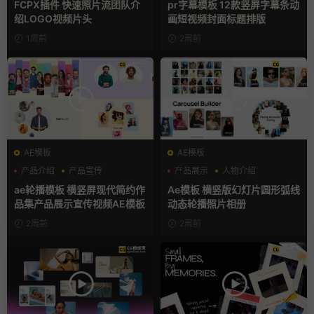
FCPX插件 快速照片流团队介
pr字幕模板 12款竖屏字幕条动
绍LOGO视频片头
画短视频封面标题排版
1周前
2周前
AE模板
AE模板
产品介绍
产品宣传
产品展示
人物介绍
产品展示
团队介绍
ae轮播模板 横竖屏现代简约作
Ae模板 横竖版幻灯片圆形弧线
品集产品展示宣传视频AE模板
动态轮播照片相册
2周前
2周前