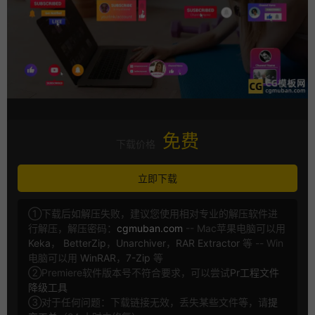
免费
下载价格
立即下载
①下载后如解压失败，建议您使用相对专业的解压软件进
行解压，解压密码：
cgmuban.com
-- Mac苹果电脑可以用
Keka
，
BetterZip
，
Unarchiver
，
RAR Extractor
等 -- Win
电脑可以用
WinRAR
，
7-Zip
等
②Premiere软件版本号不符合要求，可以尝试
Pr工程文件
降级工具
③对于任何问题：下载链接无效，丢失某些文件等，请
提