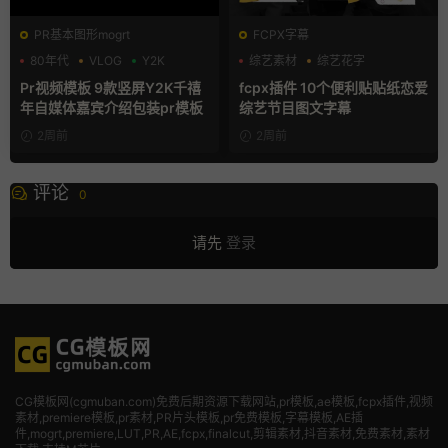
PR基本图形mogrt
FCPX字幕
80年代
VLOG
Y2K
综艺素材
综艺花字
自媒体模板
Pr视频模板 9款竖屏Y2K千禧
fcpx插件 10个便利贴贴纸恋爱
年自媒体嘉宾介绍包装pr模板
综艺节目图文字幕
2周前
2周前
评论
0
请先
登录
CG模板网(cgmuban.com)免费后期资源下载网站,pr模板,ae模板,fcpx插件,视频
素材
,premiere模板,pr素材,PR片头模板,pr免费模板,字幕模板,AE插
件,mogrt,premiere,LUT,PR,AE,fcpx,finalcut,剪辑素材,抖音素材,免费素材,素材