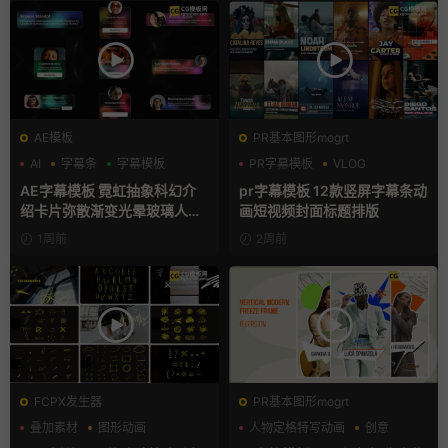
AE模板
PR基本图形mogrt
AI
字幕条
字幕模板
PR字幕模板
VLOG
人物介绍
AE字幕模板 霓虹抽象科幻介
pr字幕模板 12款竖屏字幕条动
绍卡片弥散渐变光晕玻璃人名
画短视频封面标题排版
条
1周前
2周前
FCPX发生器
PR基本图形mogrt
叠加素材
图形动画
人物定格特写动画
创意
手绘风
动态海报