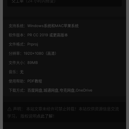
交工单
（24 小时内修复）
支持系统：
Windows系统和MAC苹果系统
软件版本：
PR CC 2019 或更高版本
文件格式：
Prproj
分辨率：
1920×1080（高清）
文件大小：
89MB
音乐：
无
使用帮助：
PDF教程
下载方式：
百度网盘,城通网盘,夸克网盘,OneDrive
声明： 本站文章未经许可禁止转载！本站仅供资源信息交流
学习， 版权说明
点此了解
！