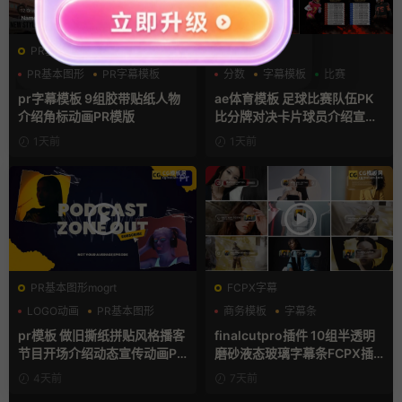
PR基本图形mogrt
AE模板
PR基本图形
PR字幕模板
分数
字幕模板
比赛
人物介绍
pr字幕模板 9组胶带贴纸人物
ae体育模板 足球比赛队伍PK
介绍角标动画PR模版
比分牌对决卡片球员介绍宣传
视频AE模板
1天前
1天前
PR基本图形mogrt
FCPX字幕
LOGO动画
PR基本图形
商务模板
字幕条
复古风
字幕模板
pr模板 做旧撕纸拼贴风格播客
finalcutpro插件 10组半透明
节目开场介绍动态宣传动画PR
磨砂液态玻璃字幕条FCPX插
模版
件
4天前
7天前