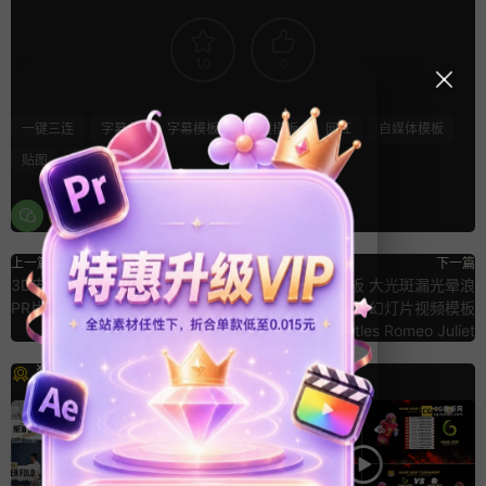
10
0
一键三连
字幕条
字幕模板
标题模板
网红
自媒体模板
贴图
贴纸
上一篇
下一篇
3D电视堆开机画面LOGO展示动画
PR婚礼片头模板 大光斑漏光晕浪
PR片头模板 Logo Old Tv
漫片头pr幻灯片视频模板
Romantic Titles Romeo Juliet
猜你喜欢