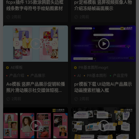
fcpx插件 135款涂鸦箭头边框
pr定格模板 竖屏视频抠像人物
线条数字母符号手绘贴图素材
介绍冻结帧画面展示
2周前
2周前
AE模板
PR基本图形mogrt
产品介绍
产品展示
AI
PR基本图形
产品宣传
卡通模板
Ae模板 竖屏产品展示促销轮播
pr模板下载 UI动效Ai产品展示
照片滑动展示社交媒体短视频
动画搜索栏输入框
片头
2周前
2周前