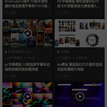
finalcutpro插件 10组半透明
AE字幕模板 霓虹抽象科幻介
磨砂液态玻璃字幕条FCPX插
绍卡片弥散渐变光晕玻璃人名
件
条
1周前
2周前
PR基本图形mogrt
AE模板
PR字幕模板
VLOG
产品展示
人物介绍
人物介绍
团队介绍
pr字幕模板 12款竖屏字幕条动
Ae模板 横竖版幻灯片圆形弧线
画短视频封面标题排版
动态轮播照片相册
2周前
2周前