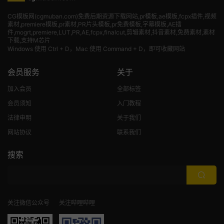
CG模板网(cgmuban.com)免费后期资源下载网站,pr模板,ae模板,fcpx插件,视频
素材
,premiere模板,pr素材,PR片头模板,pr免费模板,字幕模板,AE插
件,mogrt,premiere,LUT,PR,AE,fcpx,finalcut,剪辑素材,抖音素材,免费素材,素材
下载,支持M芯片
Windows 使用 Ctrl + D，Mac 使用 Command + D，即可收藏网站
会员服务
关于
加入会员
全部标签
会员须知
入门教程
法律申明
关于我们
网站协议
联系我们
搜索
关注微信公众号
关注哔哩哔哩