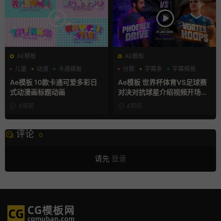
AE模板
AE模板
儿童
动漫
卡通模板
分数
字幕条
字幕模板
Ae模板 10款卡通可爱多彩日
Ae模板 世界杯体育VS足球赛
式动漫画标题动画
对决对抗球星介绍视频开场片
头
4周前
4周前
评论
0
请先
登录