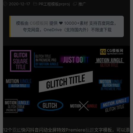
2020-12-17
PR工程模板prproj
推广
模板由
CG模板网
提供 ❤️ 10000+素材 支持百度网盘，
夸克网盘，OneDrive（支持国内外）不限速下载
12个
霓虹
快闪抖音闪动全屏特效Premiere
标题
文字模板，可以添