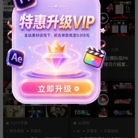
PR基本图形mogrt
AE模板
PR基本图形
PR字幕模板
分数
字幕模板
比赛
人物介绍
pr字幕模板 9组胶带贴纸人物
ae体育模板 足球比赛队伍PK
介绍角标动画PR模版
比分牌对决卡片球员介绍宣传
视频AE模板
3天前
3天前
FCPX字幕
AE模板
商务模板
字幕条
AI
字幕条
字幕模板
字幕模板