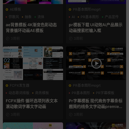
AE模板
PR基本图形mogrt
弥散风
抽象
流体
AI
PR基本图形
产品宣传
ae背景模板 4K渐变色彩动态
pr模板下载 UI动效Ai产品展示
背景循环动画AE模板
动画搜索栏输入框
3周前
3周前
FCPX发生器
PR基本图形mogrt
动态歌词排版
商务模板
PR基本图形
PR字幕模板
字幕模板
商务模板
FCPX插件 循环选项列表文本
Pr字幕模板 现代商务字幕条标
滚动歌词字幕文字动画
题简约线条文字动画premiere
模板
3周前
3周前