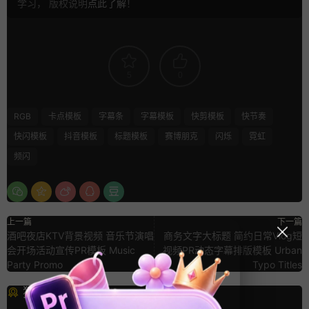
学习， 版权说明
点此了解
！
5
0
RGB
卡点模板
字幕条
字幕模板
快剪模板
快节奏
快闪模板
抖音模板
标题模板
赛博朋克
闪烁
霓虹
频闪
上一篇
下一篇
酒吧夜店KTV背景视频 音乐节演唱
商务文字大标题 简约日常Vlog短
会开场活动宣传PR模板 Music
视频PR动态字幕排版模板 Urban
Party Promo
Typo Titles
猜你喜欢