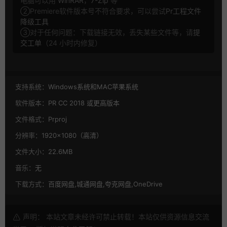
电脑可以用
WinRAR
，
7-Zip
等
②Premiere软件版本号不符合要求，可以尝试
Pr工程文件
降级工具
③对于任何问题：下载链接无效，丢失某些文件等，请
提
交工单
（24 小时内修复）
支持系统：
Windows系统和MAC苹果系统
软件版本：
PR CC 2018 或更高版本
文件格式：
Prproj
分辨率：
1920×1080（高清）
文件大小：
22.6MB
音乐：
无
下载方式：
百度网盘,城通网盘,夸克网盘,OneDrive
声明： 本站文章未经许可禁止转载！本站仅供资源信息交流