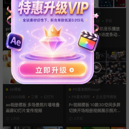
PR基本图形mogrt
PR基本图形mogrt
PR基本图形
三维
倒计时
PR基本图形
UI
手机
pr轮播模板 方屏竖屏4K展示
Premiere模板 手机音乐播放
倒计时轮播图PR模版
器App软件界面UI进度条动画
视频样机pr模版
1天前
2天前
AE模板
PR基本图形mogrt
LOGO动画
三维
幻灯片
PR基本图形
企业宣传模板
幻灯片
ae相册模板 多场景照片墙堆叠
Pr视频模板 10款3D空间多屏
画廊幻灯片宣传视频
切换开场相册视频展示照片墙
pr模板
2天前
3天前