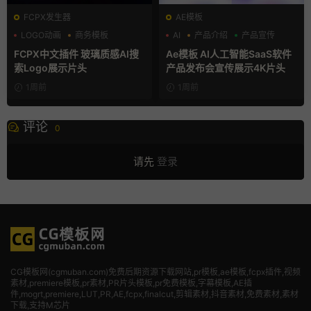
FCPX发生器
AE模板
LOGO动画
商务模板
AI
产品介绍
产品宣传
支持Intel+M芯片
FCPX中文插件 玻璃质感AI搜
Ae模板 AI人工智能SaaS软件
索Logo展示片头
产品发布会宣传展示4K片头
1周前
1周前
评论
0
请先
登录
CG模板网(cgmuban.com)免费后期资源下载网站,pr模板,ae模板,fcpx插件,视频
素材
,premiere模板,pr素材,PR片头模板,pr免费模板,字幕模板,AE插
件,mogrt,premiere,LUT,PR,AE,fcpx,finalcut,剪辑素材,抖音素材,免费素材,素材
下载,支持M芯片