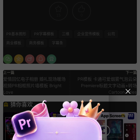
15
0
PR基本图形
PR字幕模板
三维
企业宣传模板
公司
商业模板
商务模板
字幕条
上一篇
下一篇
爱情回忆电子相册 婚礼现场暖场
PR模板 卡通可爱烟雾气泡云朵
视频PR相框照片墙模板 Bright
Premiere标题文字动画+转场
Love
Cartoon Titles
猜你喜欢