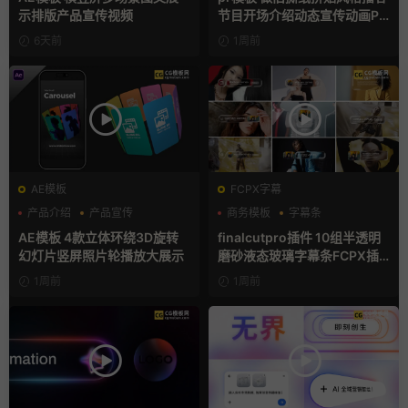
示排版产品宣传视频
节目开场介绍动态宣传动画PR
模版
6天前
1周前
AE模板
FCPX字幕
产品介绍
产品宣传
商务模板
字幕条
产品展示
字幕模板
AE模板 4款立体环绕3D旋转
finalcutpro插件 10组半透明
幻灯片竖屏照片轮播放大展示
磨砂液态玻璃字幕条FCPX插
件
1周前
1周前