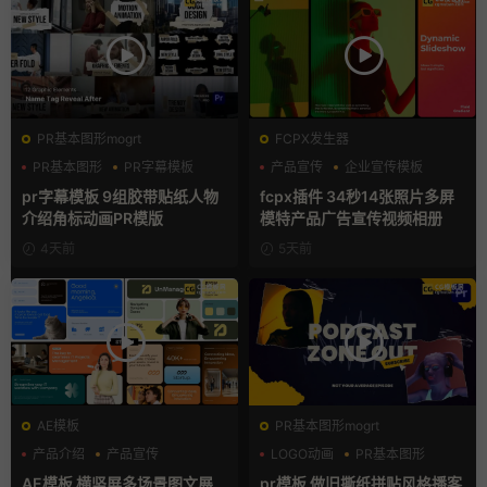
PR基本图形mogrt
FCPX发生器
PR基本图形
PR字幕模板
产品宣传
企业宣传模板
人物介绍
分屏模板
pr字幕模板 9组胶带贴纸人物
fcpx插件 34秒14张照片多屏
介绍角标动画PR模版
模特产品广告宣传视频相册
4天前
5天前
AE模板
PR基本图形mogrt
产品介绍
产品宣传
LOGO动画
PR基本图形
产品展示
复古风
AE模板 横竖屏多场景图文展
pr模板 做旧撕纸拼贴风格播客