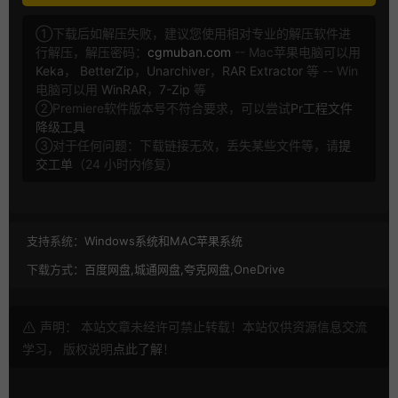
①下载后如解压失败，建议您使用相对专业的解压软件进
行解压，解压密码：
cgmuban.com
-- Mac苹果电脑可以用
Keka
，
BetterZip
，
Unarchiver
，
RAR Extractor
等 -- Win
电脑可以用
WinRAR
，
7-Zip
等
②Premiere软件版本号不符合要求，可以尝试
Pr工程文件
降级工具
③对于任何问题：下载链接无效，丢失某些文件等，请
提
交工单
（24 小时内修复）
支持系统：
Windows系统和MAC苹果系统
下载方式：
百度网盘,城通网盘,夸克网盘,OneDrive
声明： 本站文章未经许可禁止转载！本站仅供资源信息交流
学习， 版权说明
点此了解
！