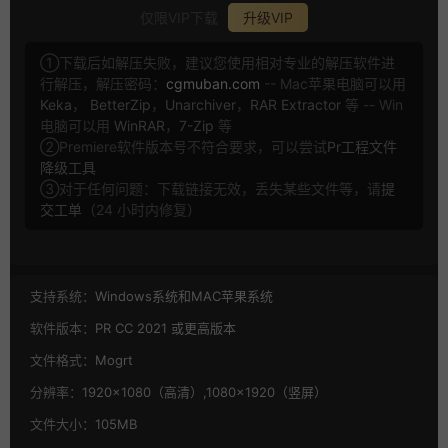
仅限VIP下载
升级VIP
①下载后如解压失败，建议您使用相对专业的解压软件进
行解压，解压密码：
cgmuban.com
-- Mac苹果电脑可以用
Keka
，
BetterZip
，
Unarchiver
，
RAR Extractor
等 -- Win
电脑可以用
WinRAR
，
7-Zip
等
②Premiere软件版本号不符合要求，可以尝试
Pr工程文件
降级工具
③对于任何问题：下载链接无效，丢失某些文件等，请
提
交工单
（24 小时内修复）
支持系统：
Windows系统和MAC苹果系统
软件版本：
PR CC 2021 或更高版本
文件格式：
Mogrt
分辨率：
1920×1080（高清）,1080×1920（竖屏）
文件大小：
105MB