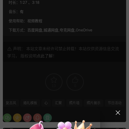
时长：
1:27 、3:18
音乐：
有
使用帮助：
视频教程
下载方式：
百度网盘,城通网盘,夸克网盘,OneDrive
声明： 本站文章未经许可禁止转载！本站仅供资源信息交流
学习， 版权说明
点此了解
！
13
0
复古风
婚礼模板
心
汇聚
照片墙
照片展示
节日活动