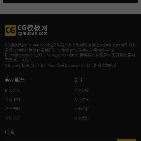
CG模板网(cgmuban.com)免费后期资源下载网站,pr模板,ae模板,fcpx插件,视频
素材
,premiere模板,pr素材,PR片头模板,pr免费模板,字幕模板,AE插
件,mogrt,premiere,LUT,PR,AE,fcpx,finalcut,剪辑素材,抖音素材,免费素材,素材
下载,支持M芯片
Windows 使用 Ctrl + D，Mac 使用 Command + D，即可收藏网站
会员服务
关于
加入会员
全部标签
会员须知
入门教程
法律申明
关于我们
网站协议
联系我们
搜索