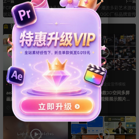
上一篇
下一篇
FCPX图形转场 7个大色块多彩形
AE片头模板 9个潮流多彩艺术游戏
状动画转场finalcut视频过渡
动漫LOGO厂标品牌宣传
猜你喜欢
AE模板
PR基本图形mogrt
LOGO动画
三维
幻灯片
PR基本图形
企业宣传模板
幻灯片
ae相册模板 多场景照片墙堆叠
Pr视频模板 10款3D空间多屏
画廊幻灯片宣传视频
切换开场相册视频展示照片墙
pr模板
1天前
2天前