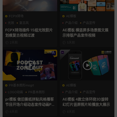
FCPX转场
AE模板
光效
复古风
产品介绍
产品宣传
支持Intel+M芯片
产品展示
FCPX转场插件 15组光效胶片
AE模板 横竖屏多场景图文展
划痕复古视频过渡
示排版产品宣传视频
2天前
5天前
PR基本图形mogrt
AE模板
LOGO动画
PR基本图形
产品介绍
产品宣传
复古风
产品展示
pr模板 做旧撕纸拼贴风格播客
AE模板 4款立体环绕3D旋转
节目开场介绍动态宣传动画PR
幻灯片竖屏照片轮播放大展示
模版
6天前
6天前