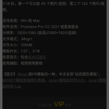
3:18 秒。第一个可以放 45 个照片/视频，第二个 120 个照片/视
频。
支持系统：Win 和 Mac
软件支持：Premiere Pro CC 2021 或更高版本
分辨率：1920×1080 (高清)/1080×1920(竖屏)
文件格式：.Mogrt
文件大小：105MB
模板时长：1:27 、3:18
背景音乐：包含
无水印音乐
使用辅助：视频使用教程
【提示】.
Mogrt
是PR模板的一种，中文名称”动态图形模板”。
MOGRT模板替换图片教程
、
mogrt模板如何导入Pr
、
mogrt模板
如何导入ae
VIP
下载价格
专享