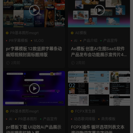
PR基本图形mogrt
AE模板
PR字幕模板
VLOG
AI
产品介绍
产品宣传
人物介绍
pr字幕模板 12款竖屏字幕条动
Ae模板 创意AI生图SaaS软件
画短视频封面标题排版
产品发布会功能展示宣传片4K
片头
2周前
2周前
PR基本图形mogrt
FCPX发生器
AI
PR基本图形
产品宣传
动态歌词排版
商务模板
字幕模板
pr模板下载 UI动效Ai产品展示
FCPX插件 循环选项列表文本
动画搜索栏输入框
滚动歌词字幕文字动画