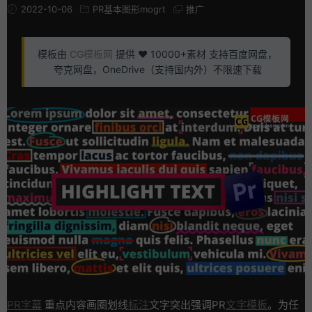
2022-10-06
PR基本图形mogrt
推广
模板由
CG模板网
提供 ❤️ 10000+素材 支持百度网盘，
夸克网盘，OneDrive（支持国内外）不限速下载
PR字幕
重点内容画圈划线
标注
文字突出强调PR
文字模板
。为任