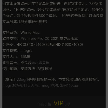
何文本设置动画并在特定单词或短语上创建突出显示。7种突出
风格，4种进出动画，时长/字体/颜色/速度均可自定义。最多10
个标注，每个模板最多300个单词。（但是这些限制可以通过将
文本分成几部分来轻松规避）
支持系统：Win 和 Mac
软件支持：Premiere Pro CC 2021 或更高版本
分辨率：
4K
(3840×2160) 和
FullHD
(1920×1080)
文件格式：.mogrt
文件大小：65MB
背景音乐：不包含
无水印音乐
使用辅助：安装方法+视频教程
【提示】.
Mogrt
是PR模板的一种，中文名称”动态图形模板”。
mogrt模板如何导入Pr
、
mogrt模板如何导入ae
VIP
下载价格
专享