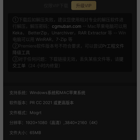
仅限VIP下载
升级VIP
①下载后如解压失败，建议您使用相对专业的解压软件进
行解压，解压密码：
cgmuban.com
-- Mac苹果电脑可以用
Keka
，
BetterZip
，
Unarchiver
，
RAR Extractor
等 -- Win
电脑可以用
WinRAR
，
7-Zip
等
②Premiere软件版本号不符合要求，可以尝试
Pr工程文件
降级工具
③对于任何问题：下载链接无效，丢失某些文件等，请
提
交工单
（24 小时内修复）
支持系统：
Windows系统和MAC苹果系统
软件版本：
PR CC 2021 或更高版本
文件格式：
Mogrt
分辨率：
1920×1080（高清）,3840×2160（4K）
文件大小：
65MB