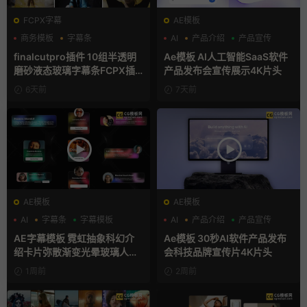
FCPX字幕
AE模板
商务模板
字幕条
AI
产品介绍
产品宣传
字幕模板
finalcutpro插件 10组半透明
Ae模板 AI人工智能SaaS软件
磨砂液态玻璃字幕条FCPX插
产品发布会宣传展示4K片头
件
6天前
7天前
AE模板
AE模板
AI
字幕条
字幕模板
AI
产品介绍
产品宣传
AE字幕模板 霓虹抽象科幻介
Ae模板 30秒AI软件产品发布
绍卡片弥散渐变光晕玻璃人名
会科技品牌宣传片4K片头
条
1周前
2周前