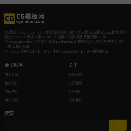
CG模板网(cgmuban.com)免费后期资源下载网站,pr模板,ae模板,fcpx插件,视频
素材
,premiere模板,pr素材,PR片头模板,pr免费模板,字幕模板,AE插
件,mogrt,premiere,LUT,PR,AE,fcpx,finalcut,剪辑素材,抖音素材,免费素材,素材
下载,支持M芯片
Windows 使用 Ctrl + D，Mac 使用 Command + D，即可收藏网站
会员服务
关于
加入会员
全部标签
会员须知
入门教程
法律申明
关于我们
网站协议
联系我们
搜索