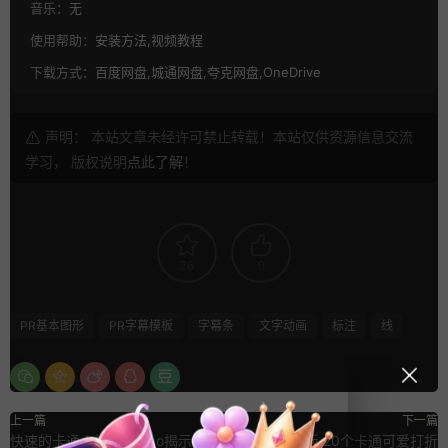
音乐：
无
使用帮助：
安装方法,视频教程
下载方式：
百度网盘,城通网盘,夸克网盘,OneDrive
声明： 本站文章未经许可禁止转载！本站仅供资源信息交流
学习， 版权说明
点此了解
！
26
0
PR基本图形
PR字幕模板
字幕条
文字动画
标注
线
上一篇
下一篇
快速的卡通火焰特效logo揭示开场
FCPX标题模板 20个卡通可爱打折