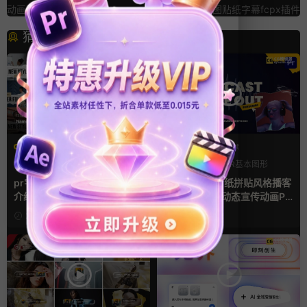
动画AE工程
促销自媒体贴图贴纸字幕fcpx插件
猜你喜欢
PR基本图形mogrt
PR基本图形mogrt
PR基本图形
PR字幕模板
LOGO动画
PR基本图形
人物介绍
复古风
pr字幕模板 9组胶带贴纸人物
pr模板 做旧撕纸拼贴风格播客
介绍角标动画PR模版
节目开场介绍动态宣传动画PR
模版
20小时前
4天前