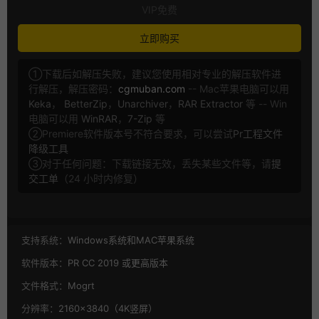
VIP免费
立即购买
①下载后如解压失败，建议您使用相对专业的解压软件进
行解压，解压密码：
cgmuban.com
-- Mac苹果电脑可以用
Keka
，
BetterZip
，
Unarchiver
，
RAR Extractor
等 -- Win
电脑可以用
WinRAR
，
7-Zip
等
②Premiere软件版本号不符合要求，可以尝试
Pr工程文件
降级工具
③对于任何问题：下载链接无效，丢失某些文件等，请
提
交工单
（24 小时内修复）
支持系统：
Windows系统和MAC苹果系统
软件版本：
PR CC 2019 或更高版本
文件格式：
Mogrt
分辨率：
2160×3840（4K竖屏）