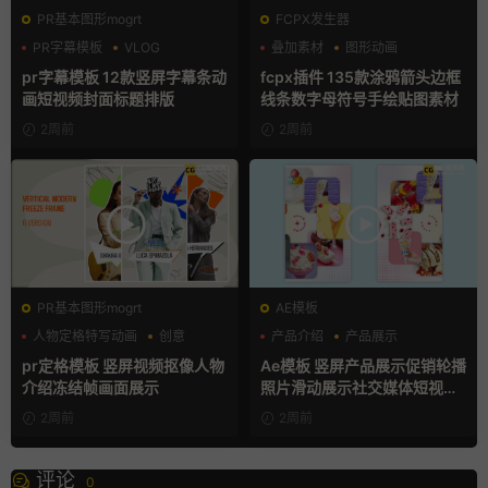
PR基本图形mogrt
FCPX发生器
PR字幕模板
VLOG
叠加素材
图形动画
人物介绍
手绘风
pr字幕模板 12款竖屏字幕条动
fcpx插件 135款涂鸦箭头边框
画短视频封面标题排版
线条数字母符号手绘贴图素材
2周前
2周前
PR基本图形mogrt
AE模板
人物定格特写动画
创意
产品介绍
产品展示
动态海报
卡通模板
pr定格模板 竖屏视频抠像人物
Ae模板 竖屏产品展示促销轮播
介绍冻结帧画面展示
照片滑动展示社交媒体短视频
片头
2周前
2周前
评论
0