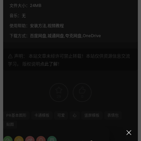
文件大小：
24MB
音乐：
无
使用帮助：
安装方法,视频教程
下载方式：
百度网盘,城通网盘,夸克网盘,OneDrive
声明： 本站文章未经许可禁止转载！本站仅供资源信息交流
学习， 版权说明
点此了解
！
29
0
PR基本图形
卡通模板
可爱
心
竖屏模板
表情包
贴图