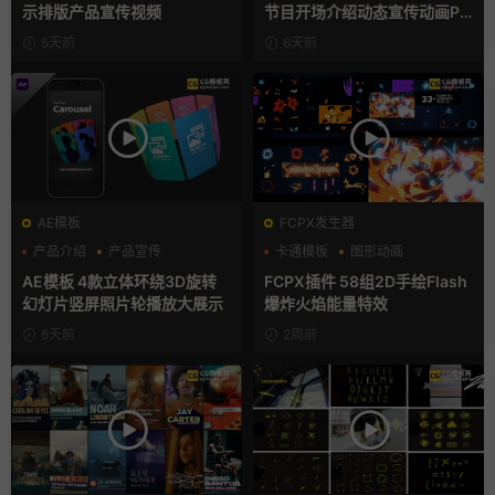
示排版产品宣传视频
节目开场介绍动态宣传动画PR
模版
5天前
6天前
AE模板
FCPX发生器
产品介绍
产品宣传
卡通模板
图形动画
产品展示
手绘风
AE模板 4款立体环绕3D旋转
FCPX插件 58组2D手绘Flash
幻灯片竖屏照片轮播放大展示
爆炸火焰能量特效
6天前
2周前