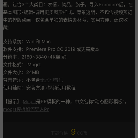
画，包含3个大类目：表情，物品，旗子。导入Premiere后，在
基本图形-编辑-调用更多图形样式。背景透明，不包含视频预览
中的排版动画，仅包含单独的表情素材哦，实用方便，建议收
藏！
支持系统：Win 和 Mac
软件支持：Premiere Pro CC 2019 或更高版本
分辨率：2160×3840 (4K竖屏)
文件格式：.Mogrt
文件大小：24MB
背景音乐：不包含
无水印音乐
使用辅助：安装方法+视频使用教程
【提示】.
Mogrt
是PR模板的一种，中文名称”动态图形模板”。
mogrt模板如何导入Pr
9
下载价格
CG币