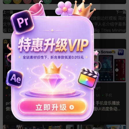
上一篇
下一篇
PR模板：流体滴水标题 晕染水彩
FCPX插件：12款侧边栏模板 简约
文字缓慢滴落在画布视频片头Pr模
线条商务标题文字人名介绍字幕条
板 Dripping Watercolor Titles
插件 Big Titles Minimal
猜你喜欢
PR基本图形mogrt
PR基本图形mogrt
PR基本图形
三维
倒计时
PR基本图形
UI
手机
pr轮播模板 方屏竖屏4K展示
Premiere模板 手机音乐播放
倒计时轮播图PR模版
器App软件界面UI进度条动画
视频样机pr模版
3小时前
1天前