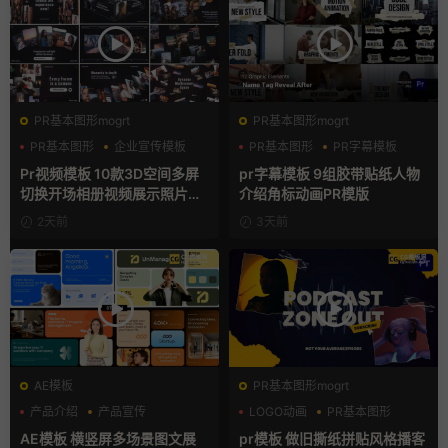
PR基本图形mogrt
PR基本图形mogrt
PR基本图形
企业宣传模板
PR基本图形
PR字幕模板
幻灯片
人物介绍
Pr视频模板 10款3D空间多屏
pr字幕模板 9组胶带贴纸人物
切换开场相册视频展示照片墙
介绍角标动画PR模版
pr模板
2天前
3天前
AE模板
PR基本图形mogrt
产品介绍
产品宣传
LOGO动画
PR基本图形
产品展示
复古风
AE模板 横竖屏多场景图文展
pr模板 做旧撕纸拼贴风格播客