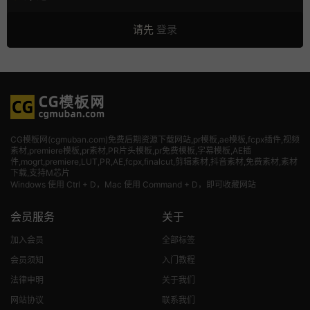
请先
登录
CG模板网(cgmuban.com)免费后期资源下载网站,pr模板,ae模板,fcpx插件,视频
素材
,premiere模板,pr素材,PR片头模板,pr免费模板,字幕模板,AE插
件,mogrt,premiere,LUT,PR,AE,fcpx,finalcut,剪辑素材,抖音素材,免费素材,素材
下载,支持M芯片
Windows 使用 Ctrl + D，Mac 使用 Command + D，即可收藏网站
会员服务
关于
加入会员
全部标签
会员须知
入门教程
法律申明
关于我们
网站协议
联系我们