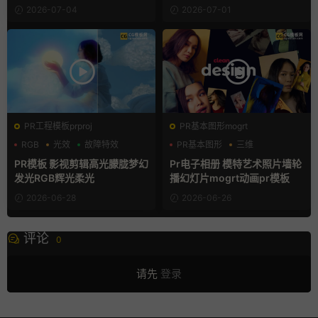
2026-07-04
2026-07-01
PR工程模板prproj
PR基本图形mogrt
RGB
光效
故障特效
PR基本图形
三维
产品介绍
PR模板 影视剪辑高光朦胧梦幻
Pr电子相册 模特艺术照片墙轮
发光RGB辉光柔光
播幻灯片mogrt动画pr模板
2026-06-28
2026-06-26
评论
0
请先
登录