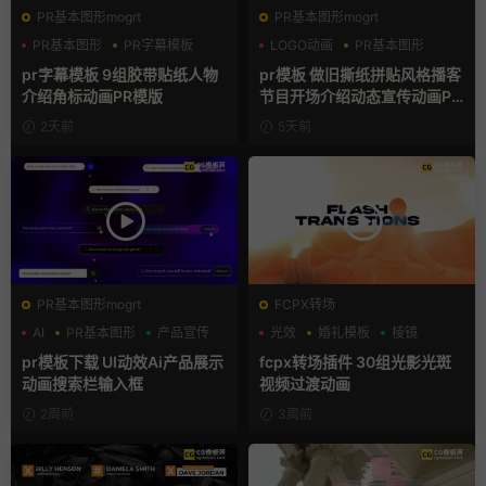
PR基本图形mogrt
PR基本图形mogrt
PR基本图形
PR字幕模板
LOGO动画
PR基本图形
人物介绍
复古风
pr字幕模板 9组胶带贴纸人物
pr模板 做旧撕纸拼贴风格播客
介绍角标动画PR模版
节目开场介绍动态宣传动画PR
模版
2天前
5天前
PR基本图形mogrt
FCPX转场
AI
PR基本图形
产品宣传
光效
婚礼模板
棱镜
pr模板下载 UI动效Ai产品展示
fcpx转场插件 30组光影光斑
动画搜索栏输入框
视频过渡动画
2周前
3周前