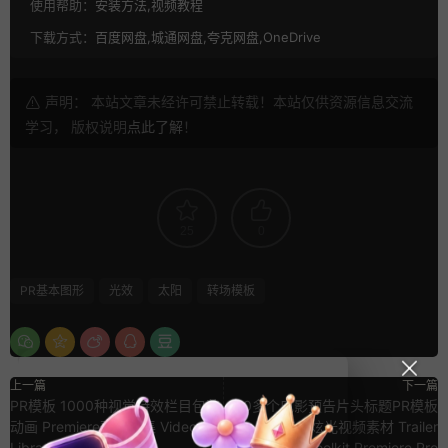
使用帮助：
安装方法,视频教程
下载方式：
百度网盘,城通网盘,夸克网盘,OneDrive
声明： 本站文章未经许可禁止转载！本站仅供资源信息交流
学习， 版权说明
点此了解
！
25
0
PR基本图形
光效
太阳
转场模板
上一篇
下一篇
PR模板 1000种视觉特效栏目包装
70多个电影预告片头标题PR模板
动画 Premiere预设合集 Video
+LUTs+炫光视频素材 Trailer
Library
Mega Toolkit Premiere Pro