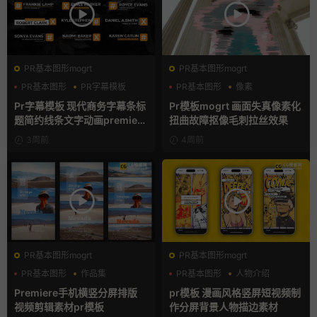
PR基本图形mogrt
PR基本图形mogrt
PR基本图形
PR字幕模板
PR基本图形
像素
商务模板
故障特效
Pr字幕模板 现代商务字幕条标
Pr模板mogrt 画面失真像素化
题简约线条文字动画premiere
扭曲故障抠像毛刺拉丝效果
模板
3周前
4周前
PR基本图形mogrt
PR基本图形mogrt
PR基本图形
作品集
PR基本图形
人物介绍
分屏模板
动漫
Premiere手机横竖分屏排版
pr模板 漫画风格竖屏短视频制
视频剪辑素材pr模板
作分屏背景人物描边素材