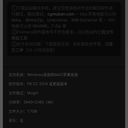
①下载后如解压失败，建议您使用相对专业的解压软件进
行解压，解压密码：
cgmuban.com
-- Mac苹果电脑可以用
Keka
，
BetterZip
，
Unarchiver
，
RAR Extractor
等 -- Win
电脑可以用
WinRAR
，
7-Zip
等
②Premiere软件版本号不符合要求，可以尝试
Pr工程文件
降级工具
③对于任何问题：下载链接无效，丢失某些文件等，请
提
交工单
（24 小时内修复）
支持系统：
Windows系统和MAC苹果系统
软件版本：
PR CC 2019 或更高版本
文件格式：
Mogrt
分辨率：
3840×2160（4K）
文件大小：
1.7GB
音乐：
无