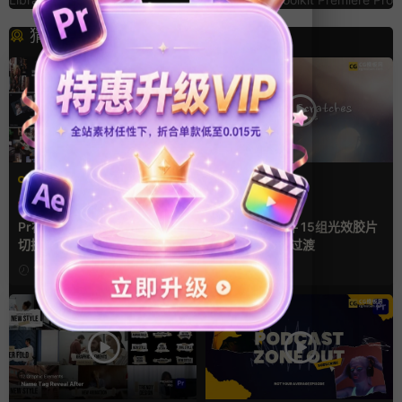
猜你喜欢
PR基本图形mogrt
FCPX转场
PR基本图形
企业宣传模板
光效
复古风
幻灯片
支持Intel+M芯片
Pr视频模板 10款3D空间多屏
FCPX转场插件 15组光效胶片
切换开场相册视频展示照片墙
划痕复古视频过渡
pr模板
19小时前
20小时前