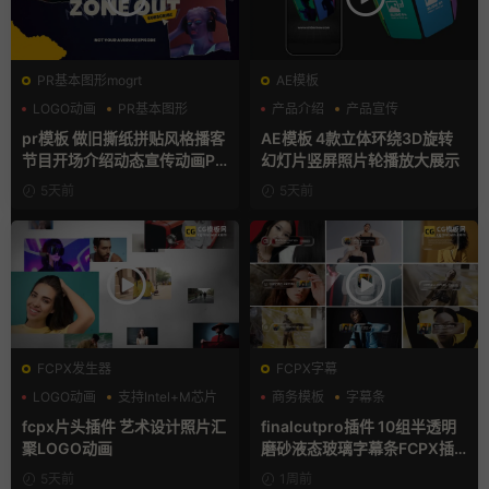
PR基本图形mogrt
AE模板
LOGO动画
PR基本图形
产品介绍
产品宣传
复古风
产品展示
pr模板 做旧撕纸拼贴风格播客
AE模板 4款立体环绕3D旋转
节目开场介绍动态宣传动画PR
幻灯片竖屏照片轮播放大展示
模版
5天前
5天前
FCPX发生器
FCPX字幕
LOGO动画
支持Intel+M芯片
商务模板
字幕条
汇聚
字幕模板
fcpx片头插件 艺术设计照片汇
finalcutpro插件 10组半透明
聚LOGO动画
磨砂液态玻璃字幕条FCPX插
件
5天前
1周前