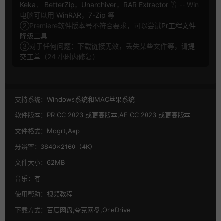
Keka
，
BetterZip
，
Unarchiver
，
RAR Extractor
等 -- Win
电脑可以用
WinRAR
，
7-Zip
等
②Premiere软件版本号不符合要求，可以尝试
Pr工程文件
降级工具
③对于任何问题：下载链接无效，丢失某些文件等，请
提
交工单
（24 小时内修复）
支持系统：
Windows系统和MAC苹果系统
软件版本：
PR CC 2023 或更高版本,AE CC 2023 或更高版本
文件格式：
Mogrt,Aep
分辨率：
3840×2160（4K）
文件大小：
62MB
音乐：
有
使用帮助：
视频教程
下载方式：
百度网盘,夸克网盘,OneDrive