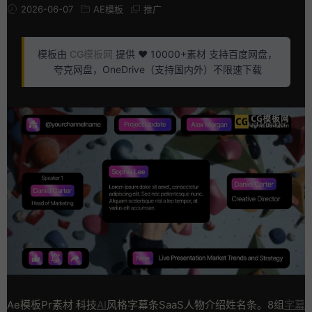
2026-06-07
AE模板
推广
模板由
CG模板网
提供 ❤️ 10000+素材 支持百度网盘，
夸克网盘，OneDrive（支持国内外）不限速下载
Ae模板Pr素材 科技
AI
风格字幕条SaaS人物介绍姓名条。8组
字幕