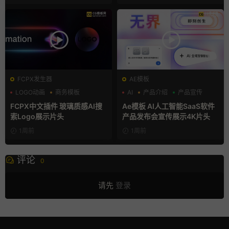
FCPX发生器
AE模板
LOGO动画
商务模板
AI
产品介绍
产品宣传
支持Intel+M芯片
FCPX中文插件 玻璃质感AI搜
Ae模板 AI人工智能SaaS软件
索Logo展示片头
产品发布会宣传展示4K片头
1周前
1周前
评论
0
请先
登录