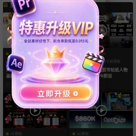
猜你喜欢
AE模板
PR基本图形mogrt
LOGO动画
三维
幻灯片
PR基本图形
PR字幕模板
人物介绍
ae相册模板 多场景照片墙堆叠
pr字幕模板 9组胶带贴纸人物
画廊幻灯片宣传视频
介绍角标动画PR模版
7小时前
2天前
AE模板
AE模板