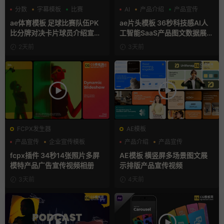
分数
字幕模板
比赛
AI
产品介绍
产品宣传
ae体育模板 足球比赛队伍PK
ae片头模板 36秒科技感AI人
比分牌对决卡片球员介绍宣传
工智能SaaS产品图文数据展示
视频AE模板
宣传视频AE模板
2天前
3天前
FCPX发生器
AE模板
产品宣传
企业宣传模板
产品介绍
产品宣传
分屏模板
产品展示
fcpx插件 34秒14张照片多屏
AE模板 横竖屏多场景图文展
模特产品广告宣传视频相册
示排版产品宣传视频
3天前
4天前