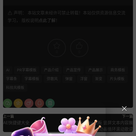
声明： 本站文章未经许可禁止转载！本站仅供资源信息交流
学习， 版权说明
点此了解
！
0
0
AI
PR字幕模板
产品介绍
产品宣传
产品展示
商务模板
字幕条
字幕模板
弥散风
弹窗
浮窗
渐变
片头模板
科技风模板
上一篇
下一篇
AE快捷键大全
文字轮播Ae模板 竖屏文本内容展
示动画循环滚动歌词