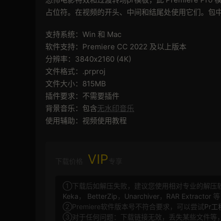
占位符。在视频的开头、中间和结尾处使用它们。包
支持系统：Win 和 Mac
软件支持：Premiere CC 2022 及以上版本
分辨率：3840x2160 (4K)
文件格式：.prproj
文件大小：815MB
插件要求：不需要插件
背景音乐：包含
无水印音乐
使用辅助：视频使用教程
VIP
下载价格
专享
①下载后如解压失败，建议您使用相对专业的解压
Keka
，
BetterZip
，
Unarchiver
，
RAR Extractor
等
②Premiere软件版本号不符合要求，可以尝试
Pr
③对于任何问题：下载链接无效，丢失某些文件等