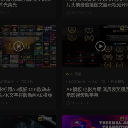
B辉光柔光
片头前景遮挡图文展示视频开
06-28
2026-06-24
AE模板
动态海报
字幕模板
LOGO动画
滚动字幕
片头模板
影标题Ae模板 100款动态
AE模板 电影片尾 演员表奖项
头4K文字排版动画AE模版
示影视滚动字幕
06-11
2026-06-08