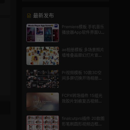
最新发布
Premiere模板 手机音乐
播放器App软件界面UI
进度条动画视频样机pr
模版
ae相册模板 多场景照片
墙堆叠画廊幻灯片宣传
视频
Pr视频模板 10款3D空
间多屏切换开场相册视
频展示照片墙pr模板
FCPX转场插件 15组光
效胶片划痕复古视频过
渡
finalcutpro插件 20款图
形笔刷圆形视频边框遮
罩fcpx片头插件