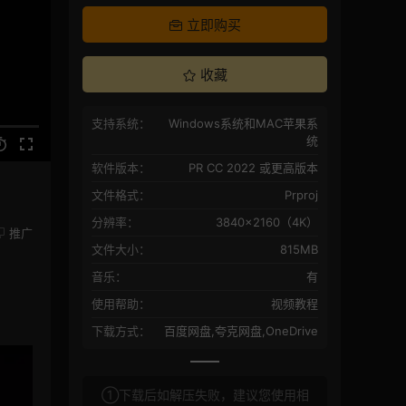
立即购买
收藏
支持系统：
Windows系统和MAC苹果系
统
软件版本：
PR CC 2022 或更高版本
文件格式：
Prproj
分辨率：
3840×2160（4K）
推广
文件大小：
815MB
音乐：
有
使用帮助：
视频教程
下载方式：
百度网盘,夸克网盘,OneDrive
①下载后如解压失败，建议您使用相