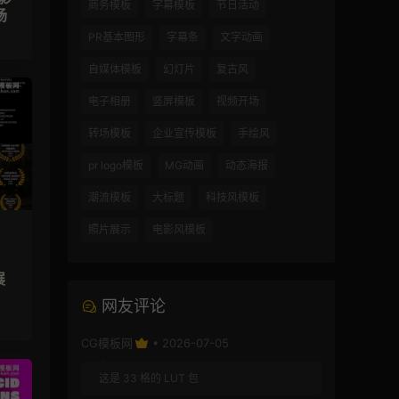
商务模板
字幕模板
节日活动
场
PR基本图形
字幕条
文字动画
自媒体模板
幻灯片
复古风
电子相册
竖屏模板
视频开场
转场模板
企业宣传模板
手绘风
pr logo模板
MG动画
动态海报
潮流模板
大标题
科技风模板
照片展示
电影风模板
展
网友评论
CG模板网
• 2026-07-05
这是 33 格的 LUT 包