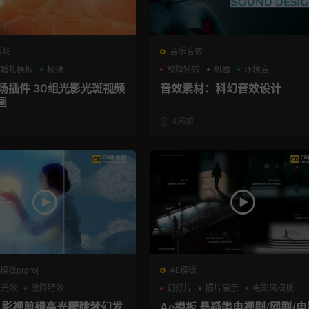
转场
音乐音效
婚礼模板
棱镜
故障特效
机器
环境音
转场插件 30组光影光斑视频
音效素材：科幻音效设计
画
4周前
板prproj
AE模板
光效
故障特效
幻灯片
照片展示
电影风模板
板 影视剪辑高光朦胧梦幻发
Ae模板 悬疑类电视剧/网剧/电