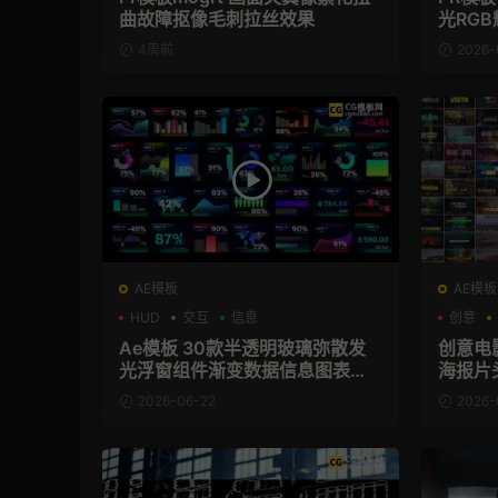
曲故障抠像毛刺拉丝效果
光RG
4周前
2026-
AE模板
AE模板
HUD
交互
信息
创意
Ae模板 30款半透明玻璃弥散发
创意电
光浮窗组件渐变数据信息图表卡
海报片
片
2026-06-22
2026-