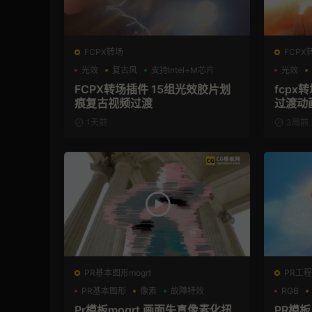
FCPX转场
FCPX
光效
复古风
支持Intel+M芯片
光效
FCPX转场插件 15组光效胶片划
fcpx
痕复古视频过渡
过渡动
1天前
3周前
PR基本图形mogrt
PR工程模
PR基本图形
像素
故障特效
RGB
Pr模板mogrt 画面失真像素化扭
PR模