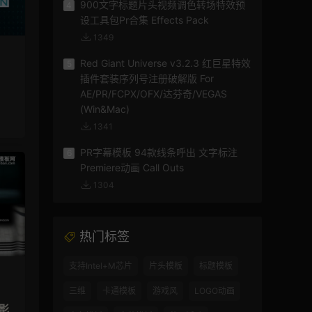
900文字标题片头视频调色转场特效预
4
设工具包Pr合集 Effects Pack
1349
Red Giant Universe v3.2.3 红巨星特效
5
插件套装序列号注册破解版 For
AE/PR/FCPX/OFX/达芬奇/VEGAS
(Win&Mac)
1341
PR字幕模板 94款线条呼出 文字标注
6
Premiere动画 Call Outs
1304
热门标签
支持Intel+M芯片
片头模板
标题模板
三维
卡通模板
游戏风
LOGO动画
影