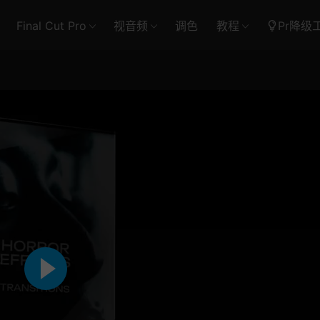
Final Cut Pro
视音频
调色
教程
Pr降级