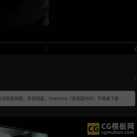
素材 支持百度网盘，夸克网盘，OneDrive（支持国内外）不限速下载