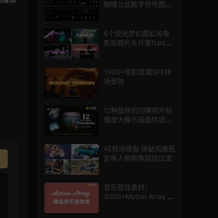
物理公式数字符号图标
mg图形动画
6个荧光梦幻霓虹风电
影标题片头片尾fcpx插
件
1900+电影氛围SFX转
场音效
12种放映机切换照片轮
播放大展示画面转场动
画AE模板
AE转场模板 拼贴风撕纸
定格人物抠像描边过渡
音乐音效素材：
3000+Motion Array 影
片配乐音效素材库