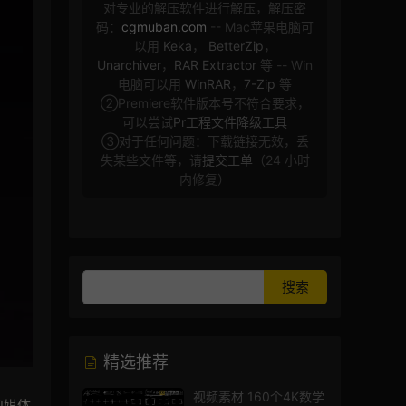
对专业的解压软件进行解压，解压密
码：
cgmuban.com
-- Mac苹果电脑可
以用
Keka
，
BetterZip
，
Unarchiver
，
RAR Extractor
等 -- Win
电脑可以用
WinRAR
，
7-Zip
等
②Premiere软件版本号不符合要求，
可以尝试
Pr工程文件降级工具
③对于任何问题：下载链接无效，丢
失某些文件等，请
提交工单
（24 小时
内修复）
精选推荐
视频素材 160个4K数学
和媒体