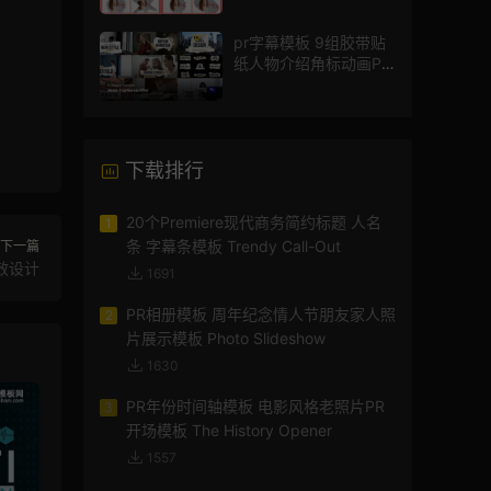
pr字幕模板 9组胶带贴
纸人物介绍角标动画PR
模版
下载排行
20个Premiere现代商务简约标题 人名
1
条 字幕条模板 Trendy Call-Out
下一篇
效设计
1691
PR相册模板 周年纪念情人节朋友家人照
2
片展示模板 Photo Slideshow
1630
PR年份时间轴模板 电影风格老照片PR
3
开场模板 The History Opener
1557