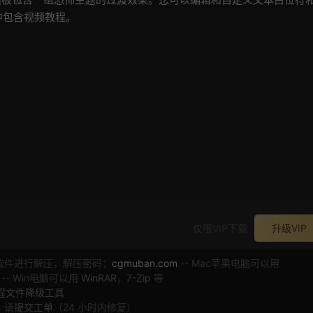
中包含视频教程。
仅限VIP下载
升级VIP
软件进行解压，解压密码：
cgmuban.com
-- Mac苹果电脑可以用
 -- Win电脑可以用
WinRAR
，
7-Zip
等
工程文件降级工具
，请
提交工单
（24 小时内修复）