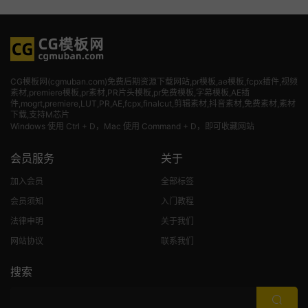
CG模板网(cgmuban.com)免费后期资源下载网站,pr模板,ae模板,fcpx插件,视频
素材
,premiere模板,pr素材,PR片头模板,pr免费模板,字幕模板,AE插
件,mogrt,premiere,LUT,PR,AE,fcpx,finalcut,剪辑素材,抖音素材,免费素材,素材
下载,支持M芯片
Windows 使用 Ctrl + D，Mac 使用 Command + D，即可收藏网站
会员服务
关于
加入会员
全部标签
会员须知
入门教程
法律申明
关于我们
网站协议
联系我们
搜索