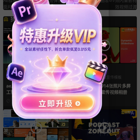
AE模板 复古电脑鼠标点击弹窗界
Pr预设 28组4K酷炫MV频闪重影特
面片头
效视频过渡
猜你喜欢
AE模板
FCPX发生器
AI
产品介绍
产品宣传
产品宣传
企业宣传模板
分屏模板
ae片头模板 36秒科技感AI人
fcpx插件 34秒14张照片多屏
工智能SaaS产品图文数据展示
模特产品广告宣传视频相册
宣传视频AE模板
1天前
1天前