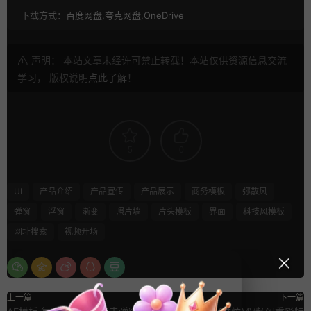
下载方式：
百度网盘,夸克网盘,OneDrive
声明： 本站文章未经许可禁止转载！本站仅供资源信息交流
学习， 版权说明
点此了解
！
5
0
UI
产品介绍
产品宣传
产品展示
商务模板
弥散风
弹窗
浮窗
渐变
照片墙
片头模板
界面
科技风模板
网址搜索
视频开场
上一篇
下一篇