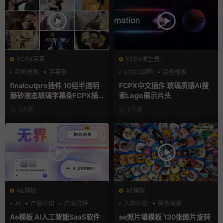
FCPX字幕
FCPX发生器
商务模板
字幕条
LOGO动画
商务模板
字幕模板
支持Intel+M芯片
finalcutpro插件 10组半透明
FCPX中文插件 玻璃质感AI搜
磨砂液态玻璃字幕条FCPX插
索Logo展示片头
件
5天前
6天前
AE模板
AE模板
AI
产品介绍
产品宣传
人物介绍
商务模板
幻灯片
Ae模板 AI人工智能SaaS软件
ae照片墙模板 130张图片旋转