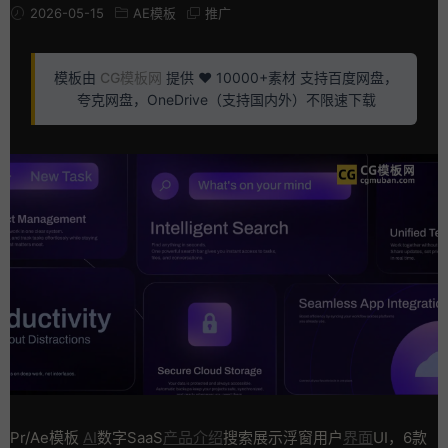
2026-05-15
AE模板
推广
模板由
CG模板网
提供 ❤️ 10000+素材 支持百度网盘，
夸克网盘，OneDrive（支持国内外）不限速下载
Pr/Ae模板
AI
数字SaaS
产品介绍
搜索展示浮窗用户
界面
UI，6款