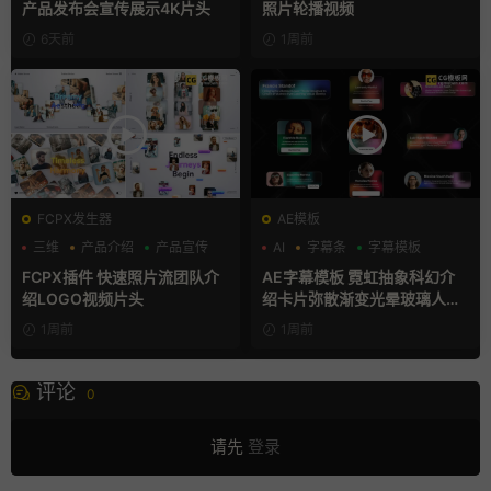
产品发布会宣传展示4K片头
照片轮播视频
6天前
1周前
FCPX发生器
AE模板
三维
产品介绍
产品宣传
AI
字幕条
字幕模板
FCPX插件 快速照片流团队介
AE字幕模板 霓虹抽象科幻介
绍LOGO视频片头
绍卡片弥散渐变光晕玻璃人名
条
1周前
1周前
评论
0
请先
登录