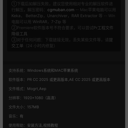
①下载后如解压失败，建议您使用相对专业的解压软件进
行解压，解压密码：
cgmuban.com
-- Mac苹果电脑可以用
Keka
，
BetterZip
，
Unarchiver
，
RAR Extractor
等 -- Win
电脑可以用
WinRAR
，
7-Zip
等
②Premiere软件版本号不符合要求，可以尝试
Pr工程文件
降级工具
③对于任何问题：下载链接无效，丢失某些文件等，请
提
交工单
（24 小时内修复）
支持系统：
Windows系统和MAC苹果系统
软件版本：
PR CC 2025 或更高版本,AE CC 2025 或更高版本
文件格式：
Mogrt,Aep
分辨率：
1920×1080（高清）
文件大小：
157MB
音乐：
有
使用帮助：
安装方法,视频教程