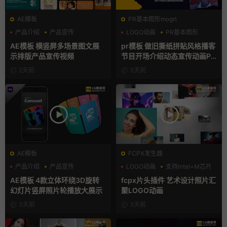
AE模板
PR基本图形mogrt
产品介绍
产品宣传
LOGO动画
PR基本图形
产品展示
复古风
AE模板 横竖屏多场景图文展
pr模板 做旧撕纸拼贴风格播客
示排版产品宣传视频
节目开场介绍动态宣传动画PR
模版
2天前
3天前
AE模板
FCPX发生器
产品介绍
产品宣传
LOGO动画
支持Intel+M芯片
产品展示
汇聚
AE模板 4款立体环绕3D旋转
fcpx片头插件 艺术设计照片汇
幻灯片竖屏照片轮播放大展示
聚LOGO动画
3天前
3天前