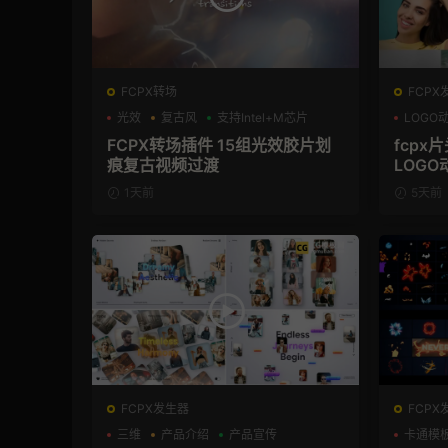
FCPX转场
FCPX
光效
复古风
支持Intel+M芯片
LOGO
FCPX转场插件 15组光效胶片划
fcpx
痕复古视频过渡
LOGO
1天前
5天前
FCPX发生器
FCPX
三维
产品介绍
产品宣传
卡通模