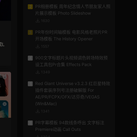
PR相册模板 周年纪念情人节朋友家人照
2
片展示模板 Photo Slideshow
1630
PR年份时间轴模板 电影风格老照片PR
3
开场模板 The History Opener
索L
1557
900文字标题片头视频调色转场特效预
4
设工具包Pr合集 Effects Pack
1349
Red Giant Universe v3.2.3 红巨星特效
5
插件套装序列号注册破解版 For
AE/PR/FCPX/OFX/达芬奇/VEGAS
(Win&Mac)
1341
PR字幕模板 94款线条呼出 文字标注
6
Premiere动画 Call Outs
1304