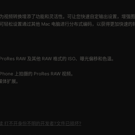
tion 高度集成，为视频转换增添了功能和灵活性。可让您快速自定输出设置，增强
。您还可轻松设置通过其他 Mac 电脑进行分布式编码，以获得更加快速的
roRes RAW 及其他 RAW 格式的 ISO、曝光偏移和色温。
one 上拍摄的 ProRes RAW 视频。
频媒体扩展。
读 打不开身份不明的开发者?文件已损坏?