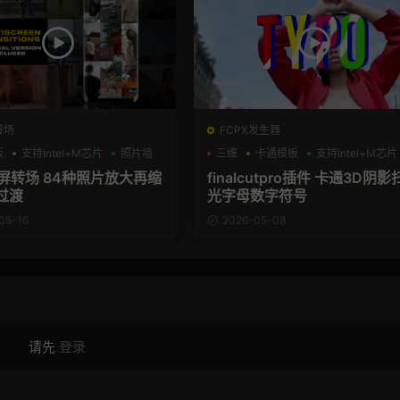
转场
FCPX发生器
板
支持Intel+M芯片
照片墙
三维
卡通模板
支持Intel+M芯片
分屏转场 84种照片放大再缩
finalcutpro插件 卡通3D阴影
过渡
光字母数字符号
05-16
2026-05-08
请先
登录