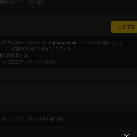
大大 “T ” ，为什么？
立即下载
软件进行解压，解压密码：
cgmuban.com
-- Mac苹果电脑可以用
 -- Win电脑可以用
WinRAR
，
7-Zip
等
工程文件降级工具
，请
提交工单
（24 小时内修复）
信息交流学习， 版权说明
点此了解
！