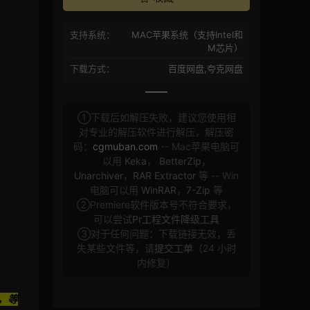
支持系统：
MAC苹果系统（支持Intel和
M芯片）
下载方式：
百度网盘,夸克网盘
①下载后如解压失败，建议您使用相
对专业的解压软件进行解压，解压密
码：
cgmuban.com
-- Mac苹果电脑可
以用
Keka
，
BetterZip
，
Unarchiver
，
RAR Extractor
等 -- Win
电脑可以用
WinRAR
，
7-Zip
等
②Premiere软件版本号不符合要求，
可以尝试
Pr工程文件降级工具
③对于任何问题：下载链接无效，丢
失某些文件等，请
提交工单
（24 小时
内修复）
，等