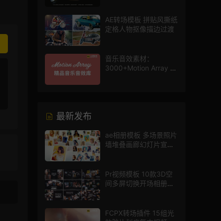
AE转场模板 拼贴风撕纸
定格人物抠像描边过渡
音乐音效素材：
3000+Motion Array 影
片配乐音效素材库
最新发布
ae相册模板 多场景照片
墙堆叠画廊幻灯片宣传
视频
Pr视频模板 10款3D空
间多屏切换开场相册视
频展示照片墙pr模板
FCPX转场插件 15组光