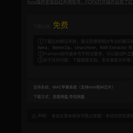
fcpx插件安装后红色感叹号，FCPX打开插件出现了红色
免费
下载价格
①下载后如解压失败，建议您使用相对专业的解压
Keka
，
BetterZip
，
Unarchiver
，
RAR Extractor
等
②Premiere软件版本号不符合要求，可以尝试
Pr
③对于任何问题：下载链接无效，丢失某些文件等
支持系统：
MAC苹果系统（支持Intel和M芯片）
下载方式：
百度网盘,夸克网盘
声明： 本站文章未经许可禁止转载！本站仅供资源