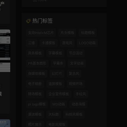
传产
件
热门标签
支持Intel+M芯片
片头模板
标题模板
三维
卡通模板
游戏风
LOGO动画
商务模板
字幕模板
节日活动
PR基本图形
字幕条
文字动画
自媒体模板
幻灯片
复古风
电子相册
竖屏模板
视频开场
板
滚
转场模板
企业宣传模板
手绘风
pr logo模板
MG动画
动态海报
潮流模板
大标题
科技风模板
照片展示
电影风模板