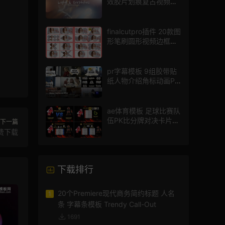
效胶片划痕复古视频过
渡
finalcutpro插件 20款图
形笔刷圆形视频边框遮
罩fcpx片头插件
pr字幕模板 9组胶带贴
纸人物介绍角标动画PR
模版
ae体育模板 足球比赛队
伍PK比分牌对决卡片球
下一篇
员介绍宣传视频AE模板
免费下载
下载排行
20个Premiere现代商务简约标题 人名
1
条 字幕条模板 Trendy Call-Out
1691