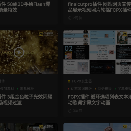
插件 58组2D手绘Flash爆
finalcutpro插件 网站网页宣
能量特效
品展示视频照片轮播FCPX插
2周前
转场
FCPX发生器
叠加素材
婚礼模板
动态歌词排版
商务模板
字幕模
X插件 3组金色粒子光效闪耀
FCPX插件 循环选项列表文本
场视频过渡
动歌词字幕文字动画
3周前