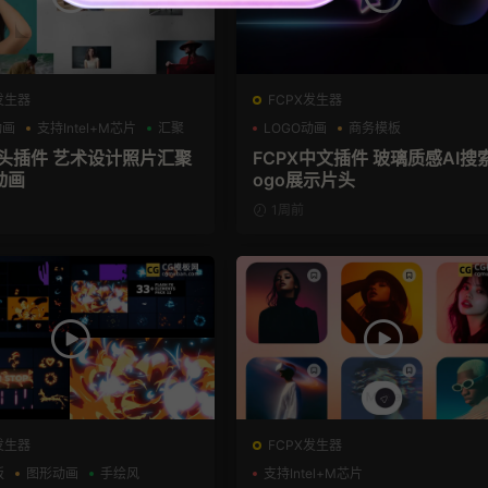
发生器
FCPX发生器
动画
支持Intel+M芯片
汇聚
LOGO动画
商务模板
支持Intel+M芯片
片头插件 艺术设计照片汇聚
FCPX中文插件 玻璃质感AI搜
动画
ogo展示片头
1周前
发生器
FCPX发生器
板
图形动画
手绘风
支持Intel+M芯片