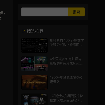
图像，
转
精选推荐
视频素材 160个4K数学
物理公式数字符号图标
mg图形动画
6个荧光梦幻霓虹风电
影标题片头片尾fcpx插
件
1900+电影氛围SFX转
场音效
12种放映机切换照片轮
播放大展示画面转场动
画AE模板