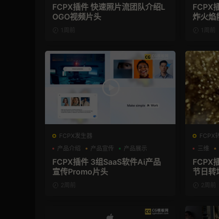
FCPX插件 快速照片流团队介绍L
FCPX
OGO视频片头
炸火焰
1周前
1周前
FCPX发生器
FCPX
产品介绍
产品宣传
产品展示
三维
FCPX插件 3组SaaS软件Ai产品
FCP
宣传Promo片头
节日转
2周前
2周前