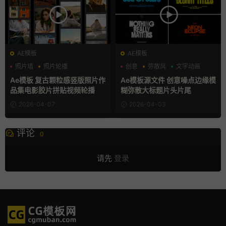
AE模板
AE模板
照片墙
照片轮播
创意
弥散风
文字动画
电影风模板
Ae模板 复古颗粒感竖版照片作
Ae模板源文件 创意噪点边缘模
品集电影胶片拼贴视频轮播
糊弥散大标题片头片尾
2026-04-07
2026-04-03
评论
0
请先
登录