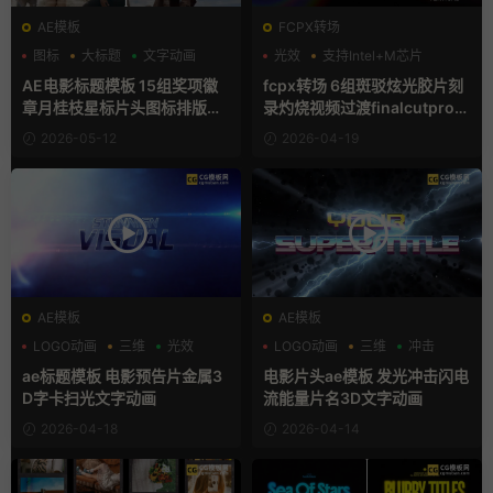
AE模板
FCPX转场
图标
大标题
文字动画
光效
支持Intel+M芯片
故障特效
AE电影标题模板 15组奖项徽
fcpx转场 6组斑驳炫光胶片刻
章月桂枝星标片头图标排版元
录灼烧视频过渡finalcutpro插
素
件
2026-05-12
2026-04-19
AE模板
AE模板
LOGO动画
三维
光效
LOGO动画
三维
冲击
ae标题模板 电影预告片金属3
电影片头ae模板 发光冲击闪电
D字卡扫光文字动画
流能量片名3D文字动画
2026-04-18
2026-04-14