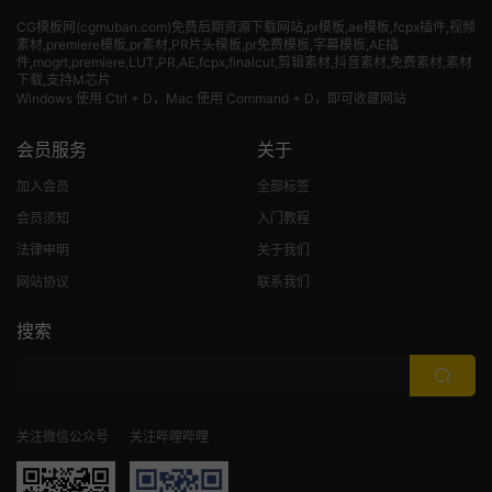
CG模板网(cgmuban.com)免费后期资源下载网站,pr模板,ae模板,fcpx插件,视频
素材
,premiere模板,pr素材,PR片头模板,pr免费模板,字幕模板,AE插
件,mogrt,premiere,LUT,PR,AE,fcpx,finalcut,剪辑素材,抖音素材,免费素材,素材
下载,支持M芯片
Windows 使用 Ctrl + D，Mac 使用 Command + D，即可收藏网站
会员服务
关于
加入会员
全部标签
会员须知
入门教程
法律申明
关于我们
网站协议
联系我们
搜索
关注微信公众号
关注哔哩哔哩