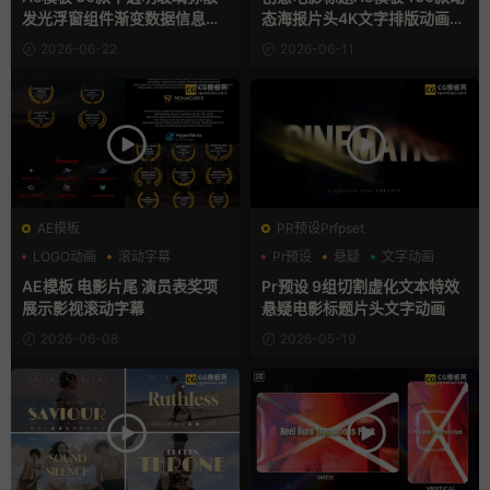
发光浮窗组件渐变数据信息图
态海报片头4K文字排版动画A
表卡片
E模版
2026-06-22
2026-06-11
AE模板
PR预设Prfpset
LOGO动画
滚动字幕
Pr预设
悬疑
文字动画
片头模板
AE模板 电影片尾 演员表奖项
Pr预设 9组切割虚化文本特效
展示影视滚动字幕
悬疑电影标题片头文字动画
2026-06-08
2026-05-19