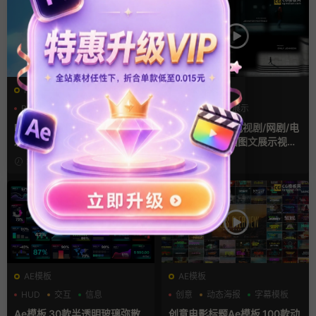
PR工程模板prproj
AE模板
RGB
光效
故障特效
幻灯片
照片展示
电影风模板
PR模板 影视剪辑高光朦胧梦幻
Ae模板 悬疑类电视剧/网剧/电
发光RGB辉光柔光
影片头前景遮挡图文展示视频
开场
2026-06-28
2026-06-24
AE模板
AE模板
HUD
交互
信息
创意
动态海报
字幕模板
Ae模板 30款半透明玻璃弥散
创意电影标题Ae模板 100款动