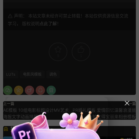
声明： 本站文章未经许可禁止转载！本站仅供资源信息交流
学习， 版权说明
点此了解
！
9
1
LUTs
电影风模板
调色
上一篇
下一篇
AE模板 10组电影标题设计MV艺术
PR婚礼模板 爱情回忆温馨浪漫旅
海报文字动画排版
行拍立得宝丽来相册模板
猜你喜欢