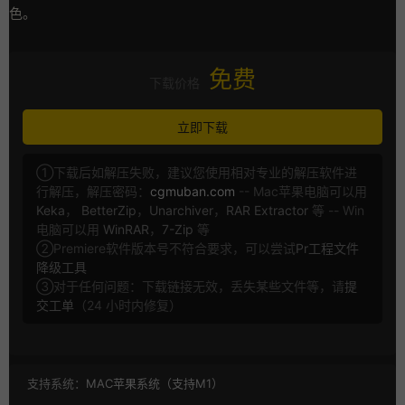
色。
免费
下载价格
立即下载
①下载后如解压失败，建议您使用相对专业的解压软件进
行解压，解压密码：
cgmuban.com
-- Mac苹果电脑可以用
Keka
，
BetterZip
，
Unarchiver
，
RAR Extractor
等 -- Win
电脑可以用
WinRAR
，
7-Zip
等
②Premiere软件版本号不符合要求，可以尝试
Pr工程文件
降级工具
③对于任何问题：下载链接无效，丢失某些文件等，请
提
交工单
（24 小时内修复）
支持系统：
MAC苹果系统（支持M1）