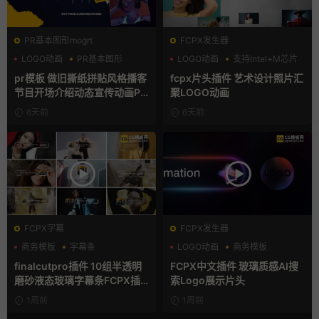
PR基本图形mogrt
FCPX发生器
LOGO动画
PR基本图形
LOGO动画
支持Intel+M芯片
复古风
汇聚
pr模板 做旧撕纸拼贴风格播客
fcpx片头插件 艺术设计照片汇
节目开场介绍动态宣传动画PR
聚LOGO动画
模版
6天前
6天前
FCPX字幕
FCPX发生器
商务模板
字幕条
LOGO动画
商务模板
字幕模板
支持Intel+M芯片
finalcutpro插件 10组半透明
FCPX中文插件 玻璃质感AI搜
磨砂液态玻璃字幕条FCPX插
索Logo展示片头
件
1周前
1周前