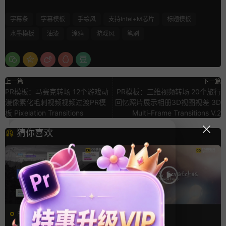
字幕条
字幕模板
手绘风
支持Intel+M芯片
标题模板
水墨模板
油漆
涂鸦
游戏风
笔刷
上一篇
下一篇
PR模板：马赛克转场 12个游戏动
PR模板：三维视频转场 20个旅行
漫像素化毛刺视频视频过渡PR模
回忆照片展示相册3D视图视差 3D
板 Pixelation Transitions
Multi-Frame Transitions V.2
猜你喜欢
FCPX字幕
FCPX转场