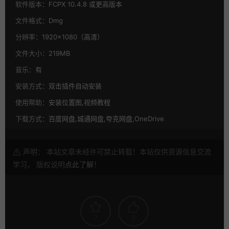
软件版本：
FCPX 10.4.8 或更高版本
文件格式：
Dmg
分辨率：
1920×1080（高清）
文件大小：
219MB
音乐：
有
安装方式：
双击插件自动安装
使用帮助：
安装位置图,视频教程
下载方式：
百度网盘,城通网盘,夸克网盘,OneDrive
声明： 本站文章未经许可禁止转载！本站仅供资源信息交流
学习， 版权说明
点此了解
！
7
0