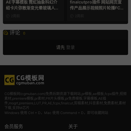
AE字幕模板 霓虹抽象科幻介
finalcutpro插件 网站网页宣
绍卡片弥散渐变光晕玻璃人名
传产品展示视频照片轮播FCP
条
X插件
2周前
2周前
评论
0
请先
登录
CG模板网(cgmuban.com)免费后期资源下载网站,pr模板,ae模板,fcpx插件,视频
素材
,premiere模板,pr素材,PR片头模板,pr免费模板,字幕模板,AE插
件,mogrt,premiere,LUT,PR,AE,fcpx,finalcut,剪辑素材,抖音素材,免费素材,素材
下载,支持M芯片
Windows 使用 Ctrl + D，Mac 使用 Command + D，即可收藏网站
会员服务
关于