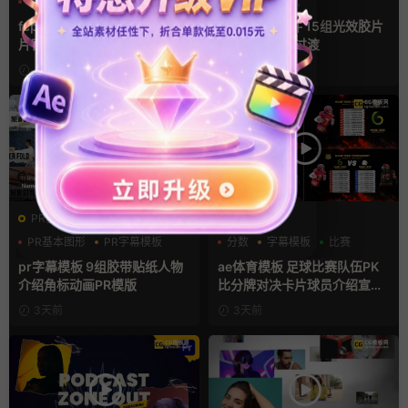
字幕模板
弹窗
文字动画
光效
复古风
支持Intel+M芯片
fcpx插件 9组高光标注文字卡
FCPX转场插件 15组光效胶片
片窗口小组件浮窗
划痕复古视频过渡
4小时前
2天前
PR基本图形mogrt
AE模板
PR基本图形
PR字幕模板
分数
字幕模板
比赛
人物介绍
pr字幕模板 9组胶带贴纸人物
ae体育模板 足球比赛队伍PK
介绍角标动画PR模版
比分牌对决卡片球员介绍宣传
视频AE模板
3天前
3天前